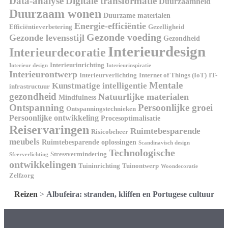
Data-analyse
Digitale transformatie
Duurzaamheid
Duurzaam wonen
Duurzame materialen
Energie-efficiëntie
Efficiëntieverbetering
Gezelligheid
Gezonde voeding
Gezonde levensstijl
Gezondheid
Interieurdesign
Interieurdecoratie
Interieurinrichting
Interieur design
Interieurinspiratie
Interieurontwerp
Interieurverlichting
Internet of Things (IoT)
IT-
Mentale
Kunstmatige intelligentie
infrastructuur
gezondheid
Natuurlijke materialen
Mindfulness
Ontspanning
Persoonlijke groei
Ontspanningstechnieken
Persoonlijke ontwikkeling
Procesoptimalisatie
Reiservaringen
Ruimtebesparende
Risicobeheer
meubels
Ruimtebesparende oplossingen
Scandinavisch design
Technologische
Stressvermindering
Sfeerverlichting
ontwikkelingen
Tuininrichting
Tuinontwerp
Woondecoratie
Zelfzorg
Reizen
>
Albufeira: stranden, kliffen en Portugese cultuur