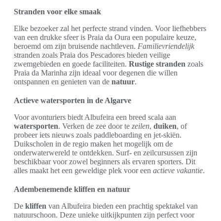
Stranden voor elke smaak
Elke bezoeker zal het perfecte strand vinden. Voor liefhebbers
van een drukke sfeer is Praia da Oura een populaire keuze,
beroemd om zijn bruisende nachtleven.
Familievriendelijk
stranden zoals Praia dos Pescadores bieden veilige
zwemgebieden en goede faciliteiten.
Rustige stranden
zoals
Praia da Marinha zijn ideaal voor degenen die willen
ontspannen en genieten van de
natuur
.
Actieve watersporten in de Algarve
Voor avonturiers biedt Albufeira een breed scala aan
watersporten
. Verken de zee door te
zeilen
,
duiken
, of
probeer iets nieuws zoals paddleboarding en jet-skiën.
Duikscholen in de regio maken het mogelijk om de
onderwaterwereld te ontdekken. Surf- en zeilcursussen zijn
beschikbaar voor zowel beginners als ervaren sporters. Dit
alles maakt het een geweldige plek voor een
actieve vakantie
.
Adembenemende kliffen en natuur
De
kliffen
van Albufeira bieden een prachtig spektakel van
natuurschoon. Deze unieke uitkijkpunten zijn perfect voor