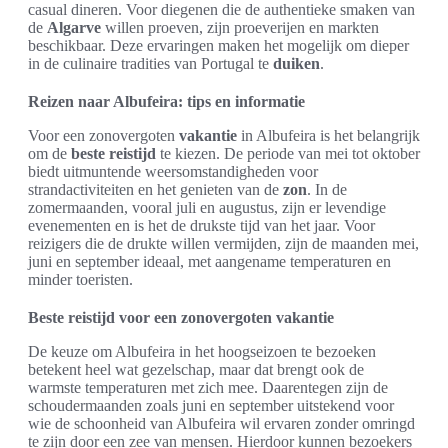
casual dineren. Voor diegenen die de authentieke smaken van
de
Algarve
willen proeven, zijn proeverijen en markten
beschikbaar. Deze ervaringen maken het mogelijk om dieper
in de culinaire tradities van Portugal te
duiken
.
Reizen naar Albufeira: tips en informatie
Voor een zonovergoten
vakantie
in Albufeira is het belangrijk
om de
beste reistijd
te kiezen. De periode van mei tot oktober
biedt uitmuntende weersomstandigheden voor
strandactiviteiten en het genieten van de
zon
. In de
zomermaanden, vooral juli en augustus, zijn er levendige
evenementen en is het de drukste tijd van het jaar. Voor
reizigers die de drukte willen vermijden, zijn de maanden mei,
juni en september ideaal, met aangename temperaturen en
minder toeristen.
Beste reistijd voor een zonovergoten vakantie
De keuze om Albufeira in het hoogseizoen te bezoeken
betekent heel wat gezelschap, maar dat brengt ook de
warmste temperaturen met zich mee. Daarentegen zijn de
schoudermaanden zoals juni en september uitstekend voor
wie de schoonheid van Albufeira wil ervaren zonder omringd
te zijn door een zee van mensen. Hierdoor kunnen bezoekers