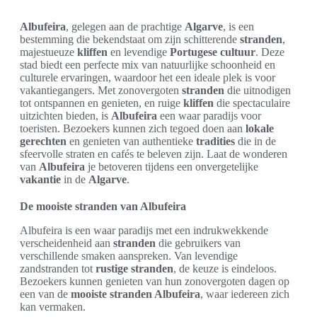
Albufeira
, gelegen aan de prachtige
Algarve
, is een
bestemming die bekendstaat om zijn schitterende
stranden
,
majestueuze
kliffen
en levendige
Portugese cultuur
. Deze
stad biedt een perfecte mix van natuurlijke schoonheid en
culturele ervaringen, waardoor het een ideale plek is voor
vakantiegangers. Met zonovergoten
stranden
die uitnodigen
tot ontspannen en genieten, en ruige
kliffen
die spectaculaire
uitzichten bieden, is
Albufeira
een waar paradijs voor
toeristen. Bezoekers kunnen zich tegoed doen aan
lokale
gerechten
en genieten van authentieke
tradities
die in de
sfeervolle straten en cafés te beleven zijn. Laat de wonderen
van
Albufeira
je betoveren tijdens een onvergetelijke
vakantie
in de
Algarve
.
De mooiste stranden van Albufeira
Albufeira is een waar paradijs met een indrukwekkende
verscheidenheid aan
stranden
die gebruikers van
verschillende smaken aanspreken. Van levendige
zandstranden tot
rustige stranden
, de keuze is eindeloos.
Bezoekers kunnen genieten van hun zonovergoten dagen op
een van de
mooiste stranden Albufeira
, waar iedereen zich
kan vermaken.