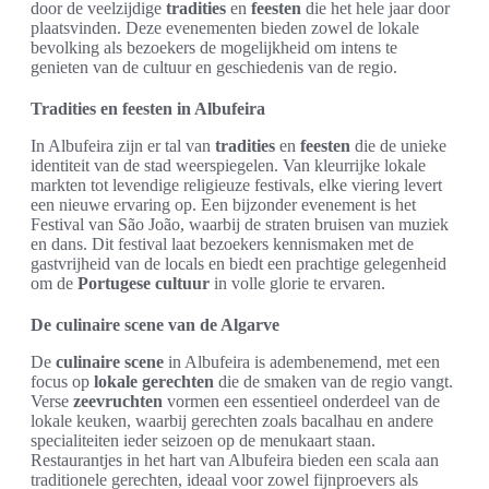
door de veelzijdige
tradities
en
feesten
die het hele jaar door
plaatsvinden. Deze evenementen bieden zowel de lokale
bevolking als bezoekers de mogelijkheid om intens te
genieten van de cultuur en geschiedenis van de regio.
Tradities en feesten in Albufeira
In Albufeira zijn er tal van
tradities
en
feesten
die de unieke
identiteit van de stad weerspiegelen. Van kleurrijke lokale
markten tot levendige religieuze festivals, elke viering levert
een nieuwe ervaring op. Een bijzonder evenement is het
Festival van São João, waarbij de straten bruisen van muziek
en dans. Dit festival laat bezoekers kennismaken met de
gastvrijheid van de locals en biedt een prachtige gelegenheid
om de
Portugese cultuur
in volle glorie te ervaren.
De culinaire scene van de Algarve
De
culinaire scene
in Albufeira is adembenemend, met een
focus op
lokale gerechten
die de smaken van de regio vangt.
Verse
zeevruchten
vormen een essentieel onderdeel van de
lokale keuken, waarbij gerechten zoals bacalhau en andere
specialiteiten ieder seizoen op de menukaart staan.
Restaurantjes in het hart van Albufeira bieden een scala aan
traditionele gerechten, ideaal voor zowel fijnproevers als