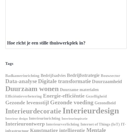
Hoe richt je een stille thuiswerkplek in?
Tags
Bedrijfsstrategie
Bedrijfsadvies
Badkamerinrichting
Bouwsector
Data-analyse
Digitale transformatie
Duurzaamheid
Duurzaam wonen
Duurzame materialen
Energie-efficiëntie
Efficiëntieverbetering
Gezelligheid
Gezonde voeding
Gezonde levensstijl
Gezondheid
Interieurdesign
Interieurdecoratie
Interieurinrichting
Interieur design
Interieurinspiratie
Interieurontwerp
Interieurverlichting
Internet of Things (IoT)
IT-
Mentale
Kunstmatige intelligentie
infrastructuur