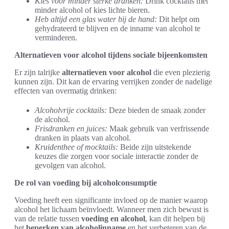
Kies voor minder sterke dranken:
Drink cocktails met
minder alcohol of kies lichte bieren.
Heb altijd een glas water bij de hand:
Dit helpt om
gehydrateerd te blijven en de inname van alcohol te
verminderen.
Alternatieven voor alcohol tijdens sociale bijeenkomsten
Er zijn talrijke
alternatieven voor alcohol
die even plezierig
kunnen zijn. Dit kan de ervaring verrijken zonder de nadelige
effecten van overmatig drinken:
Alcoholvrije cocktails:
Deze bieden de smaak zonder
de alcohol.
Frisdranken en juices:
Maak gebruik van verfrissende
dranken in plaats van alcohol.
Kruidenthee of mocktails:
Beide zijn uitstekende
keuzes die zorgen voor sociale interactie zonder de
gevolgen van alcohol.
De rol van voeding bij alcoholconsumptie
Voeding heeft een significante invloed op de manier waarop
alcohol het lichaam beïnvloedt. Wanneer men zich bewust is
van de relatie tussen
voeding en alcohol
, kan dit helpen bij
het
beperken van alcoholinname
en het verbeteren van de