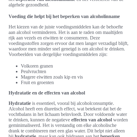
algehele gezondheid.
Voeding die helpt bij het beperken van alcoholinname
Het kiezen van de juiste voedingsmiddelen kan de behoefte
aan alcohol verminderen. Het is aan te raden om maaltijden
rijk aan vezels en eiwitten te consumeren. Deze
voedingsstoffen zorgen ervoor dat men langer verzadigd blijft,
waardoor men minder snel geneigd is om alcohol te drinken.
Voorbeelden van dergelijke voedingsmiddelen zijn:
Volkoren granen
Peulvruchten
Magere eiwitten zoals kip en vis
Fruit en groenten
Hydratatie en de effecten van alcohol
Hydratatie
is essentieel, vooral bij alcoholconsumptie.
Alcohol heeft een diuretisch effect, wat betekent dat het de
vochtbalans in het lichaam beïnvloedt. Door voldoende water
te drinken, kunnen de negatieve
effecten van alcohol
worden
geminimaliseerd. Het is verstandig om elke alcoholische
drank te combineren met een glas water. Dit helpt niet alleen
bij
hydratatie
, maar kan ook bijdragen aan het
beperken