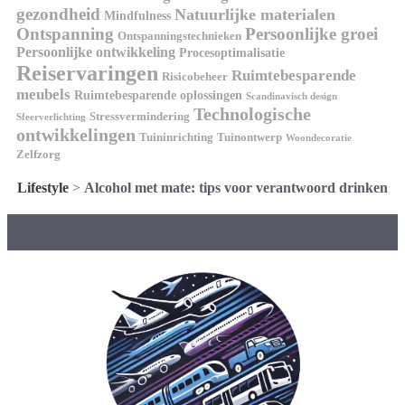
gezondheid
Natuurlijke materialen
Mindfulness
Ontspanning
Persoonlijke groei
Ontspanningstechnieken
Persoonlijke ontwikkeling
Procesoptimalisatie
Reiservaringen
Ruimtebesparende
Risicobeheer
meubels
Ruimtebesparende oplossingen
Scandinavisch design
Technologische
Stressvermindering
Sfeerverlichting
ontwikkelingen
Tuininrichting
Tuinontwerp
Woondecoratie
Zelfzorg
Lifestyle
>
Alcohol met mate: tips voor verantwoord drinken