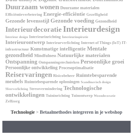
Duurzaam wonen
Duurzame materialen
Energie-efficiëntie
Efficiëntieverbetering
Gezelligheid
Gezonde voeding
Gezonde levensstijl
Gezondheid
Interieurdesign
Interieurdecoratie
Interieurinrichting
Interieur design
Interieurinspiratie
Interieurontwerp
Interieurverlichting
Internet of Things (IoT)
IT-
Mentale
Kunstmatige intelligentie
infrastructuur
gezondheid
Natuurlijke materialen
Mindfulness
Ontspanning
Persoonlijke groei
Ontspanningstechnieken
Persoonlijke ontwikkeling
Procesoptimalisatie
Reiservaringen
Ruimtebesparende
Risicobeheer
meubels
Ruimtebesparende oplossingen
Scandinavisch design
Technologische
Stressvermindering
Sfeerverlichting
ontwikkelingen
Tuininrichting
Tuinontwerp
Woondecoratie
Zelfzorg
Technologie
>
Betaalmethodes integreren in je webshop