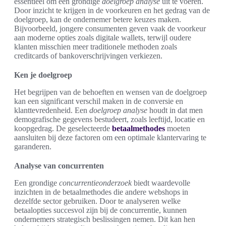
essentieel om een grondige
doelgroep analyse
uit te voeren.
Door inzicht te krijgen in de voorkeuren en het gedrag van de
doelgroep, kan de ondernemer betere keuzes maken.
Bijvoorbeeld, jongere consumenten geven vaak de voorkeur
aan moderne opties zoals digitale wallets, terwijl oudere
klanten misschien meer traditionele methoden zoals
creditcards of bankoverschrijvingen verkiezen.
Ken je doelgroep
Het begrijpen van de behoeften en wensen van de doelgroep
kan een significant verschil maken in de conversie en
klanttevredenheid. Een
doelgroep analyse
houdt in dat men
demografische gegevens bestudeert, zoals leeftijd, locatie en
koopgedrag. De geselecteerde
betaalmethodes
moeten
aansluiten bij deze factoren om een optimale klantervaring te
garanderen.
Analyse van concurrenten
Een grondige
concurrentieonderzoek
biedt waardevolle
inzichten in de betaalmethodes die andere webshops in
dezelfde sector gebruiken. Door te analyseren welke
betaalopties succesvol zijn bij de concurrentie, kunnen
ondernemers strategisch beslissingen nemen. Dit kan hen