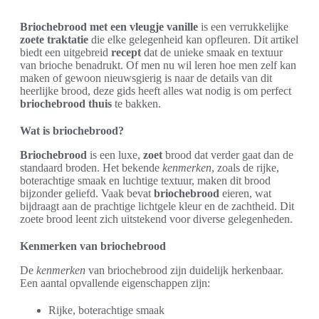
Briochebrood met een vleugje vanille
is een verrukkelijke
zoete traktatie
die elke gelegenheid kan opfleuren. Dit artikel
biedt een uitgebreid
recept
dat de unieke smaak en textuur
van brioche benadrukt. Of men nu wil leren hoe men zelf kan
maken of gewoon nieuwsgierig is naar de details van dit
heerlijke brood, deze gids heeft alles wat nodig is om perfect
briochebrood
thuis
te bakken.
Wat is briochebrood?
Briochebrood
is een luxe,
zoet
brood dat verder gaat dan de
standaard broden. Het bekende
kenmerken
, zoals de rijke,
boterachtige smaak en luchtige textuur, maken dit brood
bijzonder geliefd. Vaak bevat
briochebrood
eieren, wat
bijdraagt aan de prachtige lichtgele kleur en de zachtheid. Dit
zoete brood leent zich uitstekend voor diverse gelegenheden.
Kenmerken van briochebrood
De
kenmerken
van briochebrood zijn duidelijk herkenbaar.
Een aantal opvallende eigenschappen zijn:
Rijke, boterachtige smaak