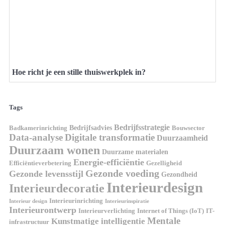
Hoe richt je een stille thuiswerkplek in?
Tags
Bedrijfsstrategie
Bedrijfsadvies
Badkamerinrichting
Bouwsector
Data-analyse
Digitale transformatie
Duurzaamheid
Duurzaam wonen
Duurzame materialen
Energie-efficiëntie
Efficiëntieverbetering
Gezelligheid
Gezonde voeding
Gezonde levensstijl
Gezondheid
Interieurdesign
Interieurdecoratie
Interieurinrichting
Interieur design
Interieurinspiratie
Interieurontwerp
Interieurverlichting
Internet of Things (IoT)
IT-
Mentale
Kunstmatige intelligentie
infrastructuur