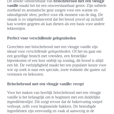
De
unieke vanillesmaak
van
briochebrood met een vleugje
vanille
maakt het tot een onweerstaanbaar genot. Zijn subtiele
zoetheid en aromatische geur zorgen voor een warme en
uitnodigende sfeer, perfect voor elk moment van de dag. De
smaak is zo uitgebalanceerd dat het brood zowel op zichzelf
kan worden gegeten als kan dienen als een basis voor andere
lekkernijen.
Perfect voor verschillende gelegenheden
Gerechten met briochebrood met een vleugje vanille zijn
ideaal voor
verschillende gelegenheden
. Of het nu gaat om
een gezellige brunch met vrienden, een feestelijke
bijeenkomst of een luxe ontbijt op zondag, dit brood is altijd
een hit. De veelzijdigheid maakt het een populaire keuze voor
wie op zoek is naar een speciale,
zoete traktatie
die gasten zal
verrassen en bekooren.
Briochebrood met een vleugje vanille: recept
Voor het maken van heerlijk briochebrood met een vleugje
vanille is het belangrijk om te beginnen met een duidelijke
ingrediëntenlijst
. Dit zorgt ervoor dat de bakervaring soepel
verloopt, zelfs voor beginnende bakkers. De benodigde
ingrediënten zijn eenvoudig en vaak al aanwezig in de