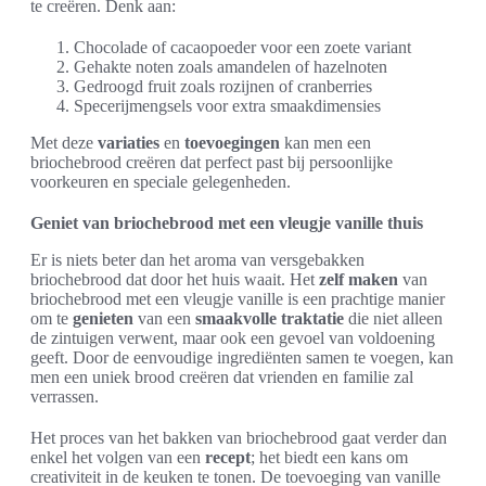
te creëren. Denk aan:
Chocolade of cacaopoeder voor een zoete variant
Gehakte noten zoals amandelen of hazelnoten
Gedroogd fruit zoals rozijnen of cranberries
Specerijmengsels voor extra smaakdimensies
Met deze
variaties
en
toevoegingen
kan men een
briochebrood creëren dat perfect past bij persoonlijke
voorkeuren en speciale gelegenheden.
Geniet van briochebrood met een vleugje vanille thuis
Er is niets beter dan het aroma van versgebakken
briochebrood dat door het huis waait. Het
zelf maken
van
briochebrood met een vleugje vanille is een prachtige manier
om te
genieten
van een
smaakvolle traktatie
die niet alleen
de zintuigen verwent, maar ook een gevoel van voldoening
geeft. Door de eenvoudige ingrediënten samen te voegen, kan
men een uniek brood creëren dat vrienden en familie zal
verrassen.
Het proces van het bakken van briochebrood gaat verder dan
enkel het volgen van een
recept
; het biedt een kans om
creativiteit in de keuken te tonen. De toevoeging van vanille