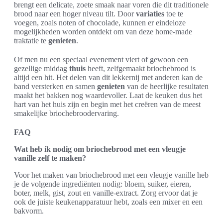
brengt een delicate, zoete smaak naar voren die dit traditionele
brood naar een hoger niveau tilt. Door
variaties
toe te
voegen, zoals noten of chocolade, kunnen er eindeloze
mogelijkheden worden ontdekt om van deze home-made
traktatie te
genieten
.
Of men nu een speciaal evenement viert of gewoon een
gezellige middag
thuis
heeft, zelfgemaakt briochebrood is
altijd een hit. Het delen van dit lekkernij met anderen kan de
band versterken en samen
genieten
van de heerlijke resultaten
maakt het bakken nog waardevoller. Laat de keuken dus het
hart van het huis zijn en begin met het creëren van de meest
smakelijke briochebroodervaring.
FAQ
Wat heb ik nodig om briochebrood met een vleugje
vanille zelf te maken?
Voor het maken van briochebrood met een vleugje vanille heb
je de volgende ingrediënten nodig: bloem, suiker, eieren,
boter, melk, gist, zout en vanille-extract. Zorg ervoor dat je
ook de juiste keukenapparatuur hebt, zoals een mixer en een
bakvorm.