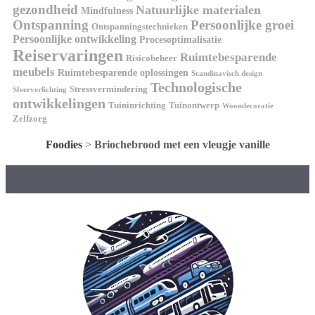
gezondheid
Natuurlijke materialen
Mindfulness
Ontspanning
Persoonlijke groei
Ontspanningstechnieken
Persoonlijke ontwikkeling
Procesoptimalisatie
Reiservaringen
Ruimtebesparende
Risicobeheer
meubels
Ruimtebesparende oplossingen
Scandinavisch design
Technologische
Stressvermindering
Sfeerverlichting
ontwikkelingen
Tuininrichting
Tuinontwerp
Woondecoratie
Zelfzorg
Foodies
>
Briochebrood met een vleugje vanille