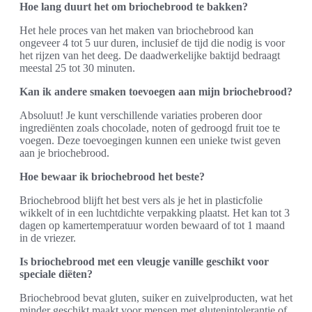
Hoe lang duurt het om briochebrood te bakken?
Het hele proces van het maken van briochebrood kan
ongeveer 4 tot 5 uur duren, inclusief de tijd die nodig is voor
het rijzen van het deeg. De daadwerkelijke baktijd bedraagt
meestal 25 tot 30 minuten.
Kan ik andere smaken toevoegen aan mijn briochebrood?
Absoluut! Je kunt verschillende variaties proberen door
ingrediënten zoals chocolade, noten of gedroogd fruit toe te
voegen. Deze toevoegingen kunnen een unieke twist geven
aan je briochebrood.
Hoe bewaar ik briochebrood het beste?
Briochebrood blijft het best vers als je het in plasticfolie
wikkelt of in een luchtdichte verpakking plaatst. Het kan tot 3
dagen op kamertemperatuur worden bewaard of tot 1 maand
in de vriezer.
Is briochebrood met een vleugje vanille geschikt voor
speciale diëten?
Briochebrood bevat gluten, suiker en zuivelproducten, wat het
minder geschikt maakt voor mensen met glutenintolerantie of