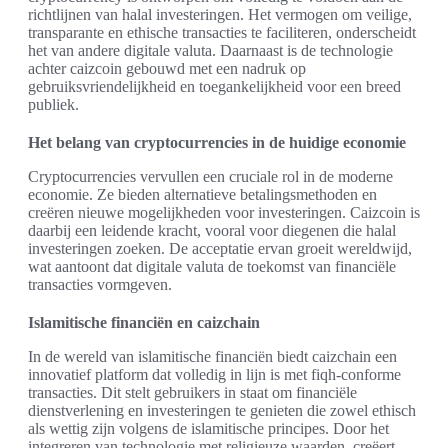
richtlijnen van halal investeringen. Het vermogen om veilige,
transparante en ethische transacties te faciliteren, onderscheidt
het van andere digitale valuta. Daarnaast is de technologie
achter caizcoin gebouwd met een nadruk op
gebruiksvriendelijkheid en toegankelijkheid voor een breed
publiek.
Het belang van cryptocurrencies in de huidige economie
Cryptocurrencies vervullen een cruciale rol in de moderne
economie. Ze bieden alternatieve betalingsmethoden en
creëren nieuwe mogelijkheden voor investeringen. Caizcoin is
daarbij een leidende kracht, vooral voor diegenen die halal
investeringen zoeken. De acceptatie ervan groeit wereldwijd,
wat aantoont dat digitale valuta de toekomst van financiële
transacties vormgeven.
Islamitische financiën en caizchain
In de wereld van islamitische financiën biedt caizchain een
innovatief platform dat volledig in lijn is met fiqh-conforme
transacties. Dit stelt gebruikers in staat om financiële
dienstverlening en investeringen te genieten die zowel ethisch
als wettig zijn volgens de islamitische principes. Door het
integreren van technologie met religieuze waarden, creëert