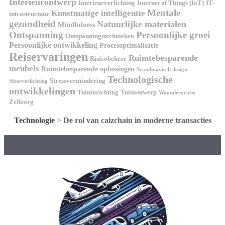
Interieurontwerp
Interieurverlichting
Internet of Things (IoT)
IT-
Mentale
Kunstmatige intelligentie
infrastructuur
gezondheid
Natuurlijke materialen
Mindfulness
Ontspanning
Persoonlijke groei
Ontspanningstechnieken
Persoonlijke ontwikkeling
Procesoptimalisatie
Reiservaringen
Ruimtebesparende
Risicobeheer
meubels
Ruimtebesparende oplossingen
Scandinavisch design
Technologische
Stressvermindering
Sfeerverlichting
ontwikkelingen
Tuininrichting
Tuinontwerp
Woondecoratie
Zelfzorg
Technologie
>
De rol van caizchain in moderne transacties