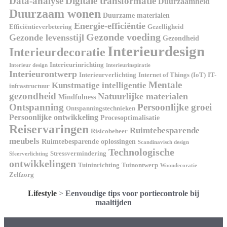
Data-analyse
Digitale transformatie
Duurzaamheid
Duurzaam wonen
Duurzame materialen
Energie-efficiëntie
Efficiëntieverbetering
Gezelligheid
Gezonde voeding
Gezonde levensstijl
Gezondheid
Interieurdesign
Interieurdecoratie
Interieurinrichting
Interieur design
Interieurinspiratie
Interieurontwerp
Interieurverlichting
Internet of Things (IoT)
IT-
Mentale
Kunstmatige intelligentie
infrastructuur
gezondheid
Natuurlijke materialen
Mindfulness
Ontspanning
Persoonlijke groei
Ontspanningstechnieken
Persoonlijke ontwikkeling
Procesoptimalisatie
Reiservaringen
Ruimtebesparende
Risicobeheer
meubels
Ruimtebesparende oplossingen
Scandinavisch design
Technologische
Stressvermindering
Sfeerverlichting
ontwikkelingen
Tuininrichting
Tuinontwerp
Woondecoratie
Zelfzorg
Lifestyle
>
Eenvoudige tips voor portiecontrole bij
maaltijden