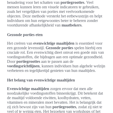
benadering voor het schatten van
portiegroottes
. Veel
mensen kunnen leren om visuele indicatoren te gebruiken,
zoals het vergelijken van porties met veelvoorkomende
objecten. Deze methode versterkt het eetbewustzijn en helpt
individuen om hun eetgewoontes beter te beheren zonder
voortdurende afhankelijkheid van
maatbekers
.
Gezonde porties eten
Het creëren van
evenwichtige maaltijden
is essentieel voor
een gezonde levensstijl.
Gezonde porties
spelen hierbij een
cruciale rol. Een evenwichtig dieet omvat een goede mix van
voedingsstoffen, die bijdragen aan een optimale gezondheid.
Door
portiegroottes
aan te passen aan de
voedingsrichtlijnen
, kunnen individuen hun algehele welzijn
verbeteren en tegelijkertijd genieten van hun maaltijden.
Het belang van evenwichtige maaltijden
Evenwichtige maaltijden
zorgen ervoor dat men alle
noodzakelijke voedingsstoffen binnenkrijgt. Dit betekent dat
de maaltijd voldoende eiwitten, koolhydraten, vetten,
vitaminen en mineralen moet bevatten. Het is belangrijk dat
zij zich bewust zijn van hun
portiegroottes
, zodat zij niet te
veel of te weinig eten. Het bezoeken van workshops of het