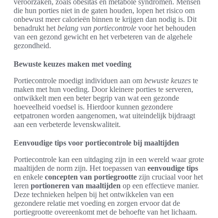
veroorzaken, zoals obesitas en metabole syndromen. Mensen
die hun porties niet in de gaten houden, lopen het risico om
onbewust meer calorieën binnen te krijgen dan nodig is. Dit
benadrukt het
belang van portiecontrole
voor het behouden
van een gezond gewicht en het verbeteren van de algehele
gezondheid.
Bewuste keuzes maken met voeding
Portiecontrole moedigt individuen aan om
bewuste keuzes
te
maken met hun voeding. Door kleinere porties te serveren,
ontwikkelt men een beter begrip van wat een gezonde
hoeveelheid voedsel is. Hierdoor kunnen gezondere
eetpatronen worden aangenomen, wat uiteindelijk bijdraagt
aan een verbeterde levenskwaliteit.
Eenvoudige tips voor portiecontrole bij maaltijden
Portiecontrole kan een uitdaging zijn in een wereld waar grote
maaltijden de norm zijn. Het toepassen van
eenvoudige tips
en enkele
concepten van portiegrootte
zijn cruciaal voor het
leren
portioneren van maaltijden
op een effectieve manier.
Deze technieken helpen bij het ontwikkelen van een
gezondere relatie met voeding en zorgen ervoor dat de
portiegrootte overeenkomt met de behoefte van het lichaam.