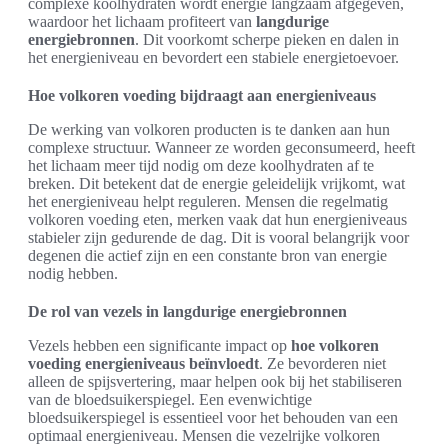
complexe koolhydraten wordt energie langzaam afgegeven,
waardoor het lichaam profiteert van
langdurige
energiebronnen
. Dit voorkomt scherpe pieken en dalen in
het energieniveau en bevordert een stabiele energietoevoer.
Hoe volkoren voeding bijdraagt aan energieniveaus
De werking van volkoren producten is te danken aan hun
complexe structuur. Wanneer ze worden geconsumeerd, heeft
het lichaam meer tijd nodig om deze koolhydraten af te
breken. Dit betekent dat de energie geleidelijk vrijkomt, wat
het energieniveau helpt reguleren. Mensen die regelmatig
volkoren voeding eten, merken vaak dat hun energieniveaus
stabieler zijn gedurende de dag. Dit is vooral belangrijk voor
degenen die actief zijn en een constante bron van energie
nodig hebben.
De rol van vezels in langdurige energiebronnen
Vezels hebben een significante impact op
hoe volkoren
voeding energieniveaus beïnvloedt
. Ze bevorderen niet
alleen de spijsvertering, maar helpen ook bij het stabiliseren
van de bloedsuikerspiegel. Een evenwichtige
bloedsuikerspiegel is essentieel voor het behouden van een
optimaal energieniveau. Mensen die vezelrijke volkoren