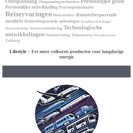
Ontspanning
Persoonlijke groei
Ontspanningstechnieken
Persoonlijke ontwikkeling
Procesoptimalisatie
Reiservaringen
Ruimtebesparende
Risicobeheer
meubels
Ruimtebesparende oplossingen
Scandinavisch design
Technologische
Stressvermindering
Sfeerverlichting
ontwikkelingen
Tuininrichting
Tuinontwerp
Woondecoratie
Zelfzorg
Lifestyle
>
Eet meer volkoren producten voor langdurige
energie