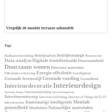
Vergelijk de mooiste terrazzo salontafels
Tags
Bedrijfsstrategie
Bedrijfsadvies
Badkamerinrichting
Bouwsector
Data-analyse
Digitale transformatie
Duurzaamheid
Duurzaam wonen
Duurzame materialen
Energie-efficiëntie
Efficiëntieverbetering
Gezelligheid
Gezonde voeding
Gezonde levensstijl
Gezondheid
Interieurdesign
Interieurdecoratie
Interieurinrichting
Interieur design
Interieurinspiratie
Interieurontwerp
Interieurverlichting
Internet of Things (IoT)
IT-
Mentale
Kunstmatige intelligentie
infrastructuur
gezondheid
Natuurlijke materialen
Mindfulness