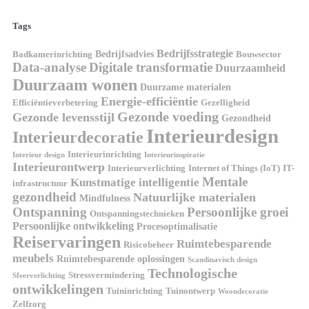
Tags
Bedrijfsstrategie
Bedrijfsadvies
Badkamerinrichting
Bouwsector
Data-analyse
Digitale transformatie
Duurzaamheid
Duurzaam wonen
Duurzame materialen
Energie-efficiëntie
Efficiëntieverbetering
Gezelligheid
Gezonde voeding
Gezonde levensstijl
Gezondheid
Interieurdesign
Interieurdecoratie
Interieurinrichting
Interieur design
Interieurinspiratie
Interieurontwerp
Interieurverlichting
Internet of Things (IoT)
IT-
Mentale
Kunstmatige intelligentie
infrastructuur
gezondheid
Natuurlijke materialen
Mindfulness
Ontspanning
Persoonlijke groei
Ontspanningstechnieken
Persoonlijke ontwikkeling
Procesoptimalisatie
Reiservaringen
Ruimtebesparende
Risicobeheer
meubels
Ruimtebesparende oplossingen
Scandinavisch design
Technologische
Stressvermindering
Sfeerverlichting
ontwikkelingen
Tuininrichting
Tuinontwerp
Woondecoratie
Zelfzorg