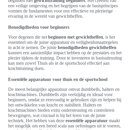
beginnen met
gewichttraining beginners
. Het creëren van
een veilige omgeving en het begrijpen van de basisprincipes
vormen de fundamenten voor een effectieve en plezierige
ervaring in de wereld van gewichtheffen.
Benodigdheden voor beginners
Voor degenen die net
beginnen met gewichtheffen
, is het
essentieel om de juiste apparatuur en veiligheidsmaatregelen
in acht te nemen. De juiste
benodigdheden gewichtheffen
kunnen een aanzienlijke impact hebben op de prestaties en het
plezier tijdens de training. Door te investeren in basisuitrusting
kan men zowel Thuis als in de sportschool effectief aan
krachttraining doen.
Essentiële apparatuur voor thuis en de sportschool
De meest belangrijke apparatuur omvat dumbbells, halters en
krachtmachines. Dumbbells zijn veelzijdig en ideaal voor
beginners, omdat ze eenvoudig te gebruiken zijn en helpen bij
het ontwikkelen van kracht en stabiliteit. Halters en
krachtmachines bieden extra ondersteuning en controleren
bewegingen, wat cruciaal is bij het leren van de juiste
techniek. Het hebben van deze
essentiële apparatuur
maakt
het mogelijk om een breed scala aan oefeningen uit te voeren,