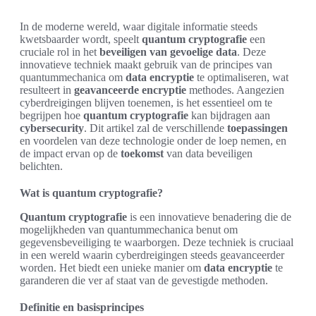
In de moderne wereld, waar digitale informatie steeds
kwetsbaarder wordt, speelt
quantum cryptografie
een
cruciale rol in het
beveiligen van gevoelige data
. Deze
innovatieve techniek maakt gebruik van de principes van
quantummechanica om
data encryptie
te optimaliseren, wat
resulteert in
geavanceerde encryptie
methodes. Aangezien
cyberdreigingen blijven toenemen, is het essentieel om te
begrijpen hoe
quantum cryptografie
kan bijdragen aan
cybersecurity
. Dit artikel zal de verschillende
toepassingen
en voordelen van deze technologie onder de loep nemen, en
de impact ervan op de
toekomst
van data beveiligen
belichten.
Wat is quantum cryptografie?
Quantum cryptografie
is een innovatieve benadering die de
mogelijkheden van quantummechanica benut om
gegevensbeveiliging te waarborgen. Deze techniek is cruciaal
in een wereld waarin cyberdreigingen steeds geavanceerder
worden. Het biedt een unieke manier om
data encryptie
te
garanderen die ver af staat van de gevestigde methoden.
Definitie en basisprincipes