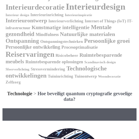
Interieurdesign
Interieurdecoratie
Interieurinrichting
Interieur design
Interieurinspiratie
Interieurontwerp
Interieurverlichting
Internet of Things (IoT)
IT-
Mentale
Kunstmatige intelligentie
infrastructuur
gezondheid
Natuurlijke materialen
Mindfulness
Ontspanning
Persoonlijke groei
Ontspanningstechnieken
Persoonlijke ontwikkeling
Procesoptimalisatie
Reiservaringen
Ruimtebesparende
Risicobeheer
meubels
Ruimtebesparende oplossingen
Scandinavisch design
Technologische
Stressvermindering
Sfeerverlichting
ontwikkelingen
Tuininrichting
Tuinontwerp
Woondecoratie
Zelfzorg
Technologie
>
Hoe beveiligt quantum cryptografie gevoelige
data?