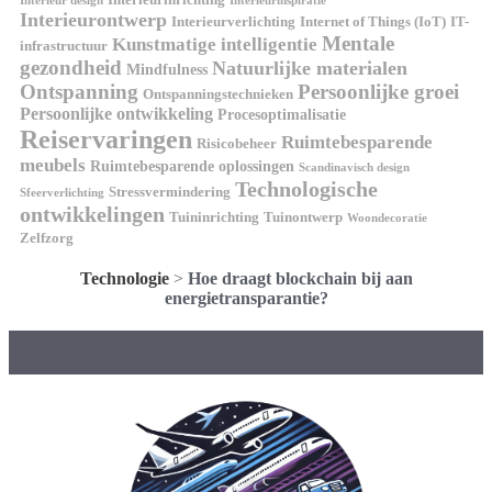
Interieur design
Interieurinspiratie
Interieurontwerp
Interieurverlichting
Internet of Things (IoT)
IT-
Mentale
Kunstmatige intelligentie
infrastructuur
gezondheid
Natuurlijke materialen
Mindfulness
Ontspanning
Persoonlijke groei
Ontspanningstechnieken
Persoonlijke ontwikkeling
Procesoptimalisatie
Reiservaringen
Ruimtebesparende
Risicobeheer
meubels
Ruimtebesparende oplossingen
Scandinavisch design
Technologische
Stressvermindering
Sfeerverlichting
ontwikkelingen
Tuininrichting
Tuinontwerp
Woondecoratie
Zelfzorg
Technologie
>
Hoe draagt blockchain bij aan
energietransparantie?