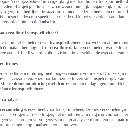
ogde leveringssnelheid
in vergelijking met traditionele transportmethod
ebieden of afgelegen locaties waar wegen moeilijk toegankelijk zijn. 
zorgen, stelt bedrijven in staat om klanten sneller te bedienen en om eff
d om snel te leveren speelt een cruciale rol in het versterken van klant
tievoordeel binnen de
logistiek.
aan realtime transportbeheer?
le rol in het verbeteren van
transportbeheer
door welke realtime moni
ieën maken het mogelijk om
realtime data
te verzamelen, wat leidt tot
eve aanpak biedt waardevolle inzichten in verschillende aspecten van t
et drones
oor realtime monitoring biedt ongeëvenaarde voordelen. Drones zijn ui
gevens verzamelen. Hierdoor kunnen bedrijven snel inspelen op verande
. Met
realtime monitoring met drones
kunnen uitdagingen onmiddelli
ciënter
transportbeheer
.
n analyse
verzameling
is essentieel voor transportbeheer. Drones verzamelen gro
oals het volgen van voertuigen, het monitoren van magazijnvoorraden e
e gegevens kunnen vervolgens worden geanalyseerd om trends en patro
 processen te optimaliseren en te innoveren.