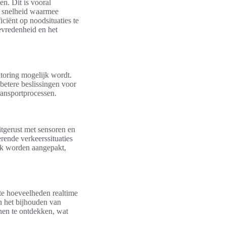
en. Dit is vooral
De snelheid waarmee
iciënt op noodsituaties te
tevredenheid en het
toring mogelijk wordt.
 betere beslissingen voor
ransportprocessen.
tgerust met sensoren en
rende verkeerssituaties
jk worden aangepakt,
te hoeveelheden realtime
n het bijhouden van
nen te ontdekken, wat