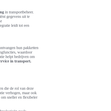
ing
in transportbeheer.
ënt gegevens uit te
le
ratie leidt tot een
n ontvangen hun pakketten
ingfuncties, waardoor
atie helpt bedrijven om
rvice in transport.
en die de rol van deze
iëntie verhogen, maar ook
 om sneller en flexibeler