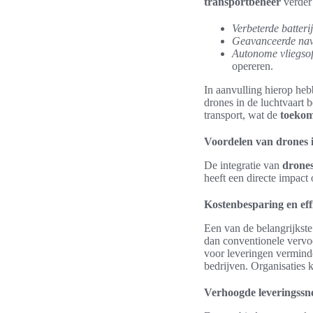
transportbeheer
verder 
Verbeterde batterij
Geavanceerde nav
Autonome vliegso
opereren.
In aanvulling hierop hebb
drones in de luchtvaart 
transport, wat de
toekom
Voordelen van drones i
De integratie van
drones
heeft een directe impact
Kostenbesparing en effi
Een van de belangrijkst
dan conventionele vervo
voor leveringen vermind
bedrijven. Organisaties 
Verhoogde leveringssn