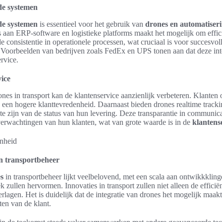
de systemen
de systemen
is essentieel voor het gebruik van
drones en automatiser
aan ERP-software en logistieke platforms maakt het mogelijk om effici
e consistentie in operationele processen, wat cruciaal is voor succesvol
Voorbeelden van bedrijven zoals FedEx en UPS tonen aan dat deze integ
ervice.
ice
nes in transport kan de klantenservice aanzienlijk verbeteren. Klante
an een hogere klanttevredenheid. Daarnaast bieden drones realtime track
gte zijn van de status van hun levering. Deze transparantie in communic
 verwachtingen van hun klanten, wat van grote waarde is in de
klantense
n transportbeheer
s
in transportbeheer lijkt veelbelovend, met een scala aan ontwikkkling
ek zullen hervormen. Innovaties in transport zullen niet alleen de effic
rlagen. Het is duidelijk dat de integratie van drones het mogelijk maakt
ten van de klant.