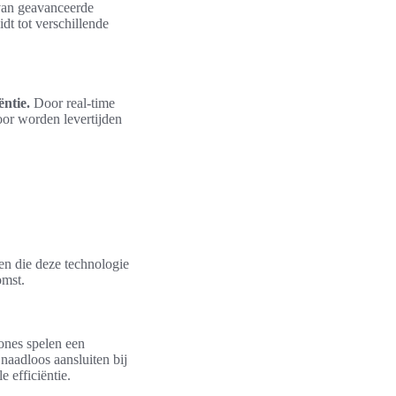
 van geavanceerde
idt tot verschillende
ëntie.
Door real-time
oor worden levertijden
en die deze technologie
omst.
nes spelen een
 naadloos aansluiten bij
 efficiëntie.