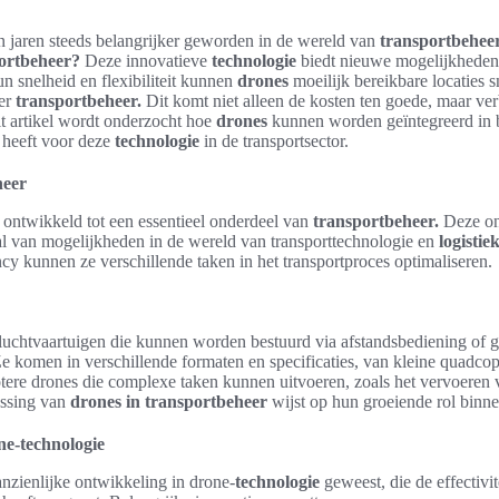
n jaren steeds belangrijker geworden in de wereld van
transportbeheer
portbeheer?
Deze innovatieve
technologie
biedt nieuwe mogelijkheden 
un snelheid en flexibiliteit kunnen
drones
moeilijk bereikbare locaties s
ter
transportbeheer.
Dit komt niet alleen de kosten ten goede, maar ver
dit artikel wordt onderzocht hoe
drones
kunnen worden geïntegreerd in 
 heeft voor deze
technologie
in de transportsector.
heer
 ontwikkeld tot een essentieel onderdeel van
transportbeheer.
Deze o
al van mogelijkheden in de wereld van transporttechnologie en
logistiek
ncy kunnen ze verschillende taken in het transportproces optimaliseren.
luchtvaartuigen die kunnen worden bestuurd via afstandsbediening o
Ze komen in verschillende formaten en specificaties, van kleine quadcop
otere drones die complexe taken kunnen uitvoeren, zoals het vervoeren
assing van
drones in transportbeheer
wijst op hun groeiende rol binn
ne-technologie
aanzienlijke ontwikkeling in drone-
technologie
geweest, die de effectivi