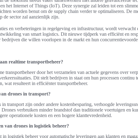
 in de toekomst steeds vaker samenwerken met andere geavanceerde tec
 en het Internet of Things (IoT). Deze synergie zal leiden tot een slimme
zichten worden benut om de supply chain verder te optimaliseren. De m
 de sector zal aanzienlijk zijn.
ies en verbeteringen in regelgeving en infrastructuur, wordt verwacht 
ntwikkeling van smart logistics. Dit nieuwe tijdperk van efficiënt en res
r bedrijven die willen voorlopen in de markt en hun concurrentievoorde
aan realtime transportbeheer?
me transportbeheer door het verzamelen van actuele gegevens over verp
keerssituaties. Dit stelt bedrijven in staat om hun processen continu 
, wat resulteert in efficiënter transportbeheer.
van drones in transport?
in transport zijn onder andere kostenbesparing, verhoogde leveringssn
. Drones verbruiken minder brandstof dan traditionele voertuigen en ku
lagere operationele kosten en een hogere klanttevredenheid.
en van drones in logistiek beheer?
 in logistiek beheer voor automatische leveringen aan klanten en maga