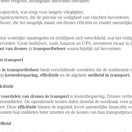
heeft vergroot. Belangrijke innovaties omvatten:
capaciteit
, wat zorgt voor langere vliegtijden.
igatiesystemen
, die de precisie en veiligheid van vluchten bevorderen.
ftware
, die het mogelijk maakt om drones efficiënt en zonder menselijke
en wettelijke maatregelen en richtlijnen zich ontwikkeld, wat het veilig
bevordert. Grote bedrijven, zoals Amazon en UPS, investeren zwaar in d
st van drones
in
transportbeheer
waarschijnlijk zal hervormen.
n transport
 in transportbeheer
biedt verschillende voordelen die de traditionele
 op
kostenbesparing
,
efficiëntie
en de algehele
snelheid in transport.
ciëntie
e
voordelen van drones in transport
is
kostenbesparing
. Drones verbr
ersmiddelen. De operationele kosten dalen doordat de noodzaak voor pe
ert. Deze
efficiëntie
binnen de logistiek levert aanzienlijke financiële 
kunnen hun middelen beter inzetten en de kosten van hun transportproce
elheid