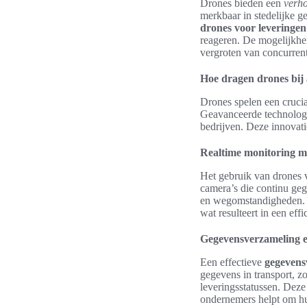
Drones bieden een
verho
merkbaar in stedelijke g
drones voor leveringen
reageren. De mogelijkhei
vergroten van concurren
Hoe dragen drones bij 
Drones spelen een crucia
Geavanceerde technolog
bedrijven. Deze innovati
Realtime monitoring m
Het gebruik van drones v
camera’s die continu ge
en wegomstandigheden
wat resulteert in een effi
Gegevensverzameling e
Een effectieve
gegevens
gegevens in transport, z
leveringsstatussen. Dez
ondernemers helpt om hun