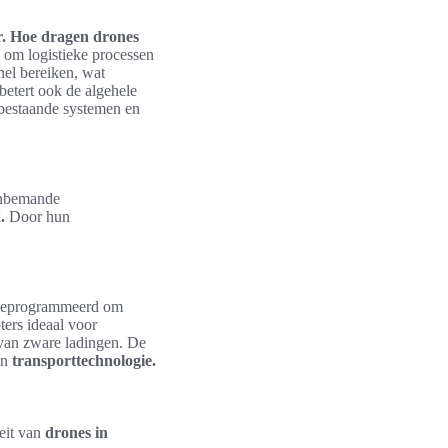
.
Hoe dragen drones
om logistieke processen
nel bereiken, wat
betert ook de algehele
bestaande systemen en
nbemande
.
Door hun
f geprogrammeerd om
ters ideaal voor
 van zware ladingen. De
en
transporttechnologie.
teit van
drones in