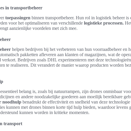
es in transportbeheer
eer
toepassingen
binnen transportbeheer. Hun rol in logistiek beheer is 
eden voor het optimaliseren van verschillende
logistieke processen.
Het
engt aanzienlijke voordelen met zich mee.
beheer
beheer
helpen bedrijven bij het verbeteren van hun voorraadbeheer en h
utomatisch pakketten afleveren aan klanten of magazijnen, wat de oper
jd verkort. Bedrijven zoals DHL experimenteren met deze technologieën
ten te realiseren. Dit verandert de manier waarop producten worden be
lp
n essentieel belang is, zoals bij natuurrampen, zijn drones onmisbaar vo
dicijnen en andere noodzakelijke goederen aan moeilijk bereikbare geb
r noodhulp
benadrukt de effectiviteit en snelheid van deze technologie
ties kunnen met drones binnen korte tijd hulp bieden, waardoor levens
dersteund kunnen worden in kritieke momenten.
in transport