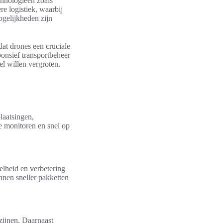
hnologieën zoals
re logistiek, waarbij
ogelijkheden zijn
dat drones een cruciale
ponsief transportbeheer
el willen vergroten.
laatsingen,
te monitoren en snel op
elheid en verbetering
nnen sneller pakketten
zijnen. Daarnaast