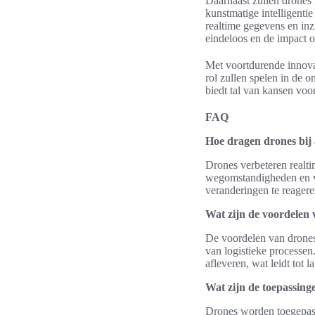
Daarnaast zullen drones
kunstmatige intelligentie
realtime gegevens en in
eindeloos en de impact op
Met voortdurende innovat
rol zullen spelen in de o
biedt tal van kansen voo
FAQ
Hoe dragen drones bij 
Drones verbeteren realti
wegomstandigheden en ver
veranderingen te reageren
Wat zijn de voordelen 
De voordelen van drones 
van logistieke processen
afleveren, wat leidt tot 
Wat zijn de toepassing
Drones worden toegepast