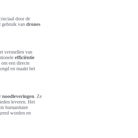
cruciaal door de
 gebruik van
drones
et versnellen van
ationele
efficiëntie
 om een directe
zorgd en maakt het
or
noodleveringen
. Ze
ieden leveren. Het
 in humanitaire
 gered worden en