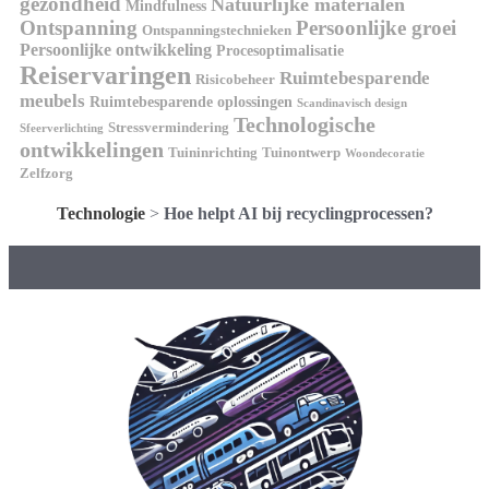
gezondheid
Natuurlijke materialen
Mindfulness
Ontspanning
Persoonlijke groei
Ontspanningstechnieken
Persoonlijke ontwikkeling
Procesoptimalisatie
Reiservaringen
Ruimtebesparende
Risicobeheer
meubels
Ruimtebesparende oplossingen
Scandinavisch design
Technologische
Stressvermindering
Sfeerverlichting
ontwikkelingen
Tuininrichting
Tuinontwerp
Woondecoratie
Zelfzorg
Technologie
>
Hoe helpt AI bij recyclingprocessen?