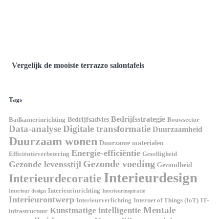
Vergelijk de mooiste terrazzo salontafels
Tags
Bedrijfsstrategie
Bedrijfsadvies
Badkamerinrichting
Bouwsector
Data-analyse
Digitale transformatie
Duurzaamheid
Duurzaam wonen
Duurzame materialen
Energie-efficiëntie
Efficiëntieverbetering
Gezelligheid
Gezonde voeding
Gezonde levensstijl
Gezondheid
Interieurdesign
Interieurdecoratie
Interieurinrichting
Interieur design
Interieurinspiratie
Interieurontwerp
Interieurverlichting
Internet of Things (IoT)
IT-
Mentale
Kunstmatige intelligentie
infrastructuur