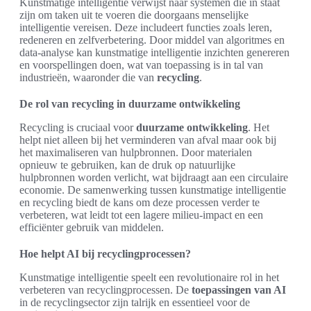
Kunstmatige intelligentie verwijst naar systemen die in staat
zijn om taken uit te voeren die doorgaans menselijke
intelligentie vereisen. Deze includeert functies zoals leren,
redeneren en zelfverbetering. Door middel van algoritmes en
data-analyse kan kunstmatige intelligentie inzichten genereren
en voorspellingen doen, wat van toepassing is in tal van
industrieën, waaronder die van
recycling
.
De rol van recycling in duurzame ontwikkeling
Recycling is cruciaal voor
duurzame ontwikkeling
. Het
helpt niet alleen bij het verminderen van afval maar ook bij
het maximaliseren van hulpbronnen. Door materialen
opnieuw te gebruiken, kan de druk op natuurlijke
hulpbronnen worden verlicht, wat bijdraagt aan een circulaire
economie. De samenwerking tussen kunstmatige intelligentie
en recycling biedt de kans om deze processen verder te
verbeteren, wat leidt tot een lagere milieu-impact en een
efficiënter gebruik van middelen.
Hoe helpt AI bij recyclingprocessen?
Kunstmatige intelligentie speelt een revolutionaire rol in het
verbeteren van recyclingprocessen. De
toepassingen van AI
in de recyclingsector zijn talrijk en essentieel voor de