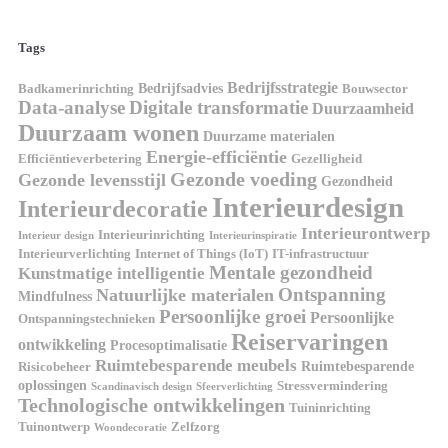
Tags
Bedrijfsstrategie
Bedrijfsadvies
Badkamerinrichting
Bouwsector
Data-analyse
Digitale transformatie
Duurzaamheid
Duurzaam wonen
Duurzame materialen
Energie-efficiëntie
Efficiëntieverbetering
Gezelligheid
Gezonde voeding
Gezonde levensstijl
Gezondheid
Interieurdesign
Interieurdecoratie
Interieurontwerp
Interieurinrichting
Interieur design
Interieurinspiratie
Interieurverlichting
Internet of Things (IoT)
IT-infrastructuur
Mentale gezondheid
Kunstmatige intelligentie
Ontspanning
Natuurlijke materialen
Mindfulness
Persoonlijke groei
Persoonlijke
Ontspanningstechnieken
Reiservaringen
ontwikkeling
Procesoptimalisatie
Ruimtebesparende meubels
Ruimtebesparende
Risicobeheer
oplossingen
Stressvermindering
Scandinavisch design
Sfeerverlichting
Technologische ontwikkelingen
Tuininrichting
Tuinontwerp
Zelfzorg
Woondecoratie