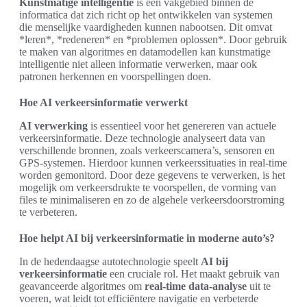
Kunstmatige intelligentie
is een vakgebied binnen de
informatica dat zich richt op het ontwikkelen van systemen
die menselijke vaardigheden kunnen nabootsen. Dit omvat
*leren*, *redeneren* en *problemen oplossen*. Door gebruik
te maken van algoritmes en datamodellen kan kunstmatige
intelligentie niet alleen informatie verwerken, maar ook
patronen herkennen en voorspellingen doen.
Hoe AI verkeersinformatie verwerkt
AI verwerking
is essentieel voor het genereren van actuele
verkeersinformatie. Deze technologie analyseert data van
verschillende bronnen, zoals verkeerscamera’s, sensoren en
GPS-systemen. Hierdoor kunnen verkeerssituaties in real-time
worden gemonitord. Door deze gegevens te verwerken, is het
mogelijk om verkeersdrukte te voorspellen, de vorming van
files te minimaliseren en zo de algehele verkeersdoorstroming
te verbeteren.
Hoe helpt AI bij verkeersinformatie in moderne auto’s?
In de hedendaagse autotechnologie speelt
AI bij
verkeersinformatie
een cruciale rol. Het maakt gebruik van
geavanceerde algoritmes om
real-time data-analyse
uit te
voeren, wat leidt tot efficiëntere navigatie en verbeterde