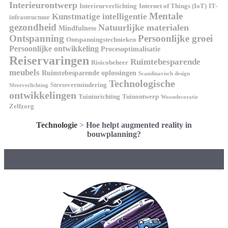
Interieurontwerp
Interieurverlichting
Internet of Things (IoT)
IT-
Mentale
Kunstmatige intelligentie
infrastructuur
gezondheid
Natuurlijke materialen
Mindfulness
Ontspanning
Persoonlijke groei
Ontspanningstechnieken
Persoonlijke ontwikkeling
Procesoptimalisatie
Reiservaringen
Ruimtebesparende
Risicobeheer
meubels
Ruimtebesparende oplossingen
Scandinavisch design
Technologische
Stressvermindering
Sfeerverlichting
ontwikkelingen
Tuininrichting
Tuinontwerp
Woondecoratie
Zelfzorg
Technologie
>
Hoe helpt augmented reality in
bouwplanning?