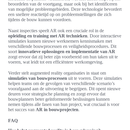
beoordelen van de voortgang, maar ook bij het identificeren
van mogelijke probleemgebieden. Deze technologie bevordert
een snellere reactietijd op оп probleemstellingen die zich
tijdens de bouw kunnen voordoen.
Naast inspecties speelt AR ook een cruciale rol in de
opleiding en training met AR technieken
. Door interactieve
simulaties kunnen nieuwe werknemers kennismaken met
verschillende bouwprocessen en veiligheidsprocedures. Dit
soort
innovatieve oplossingen en implementatie van AR
zorgt ervoor dat zij beter zijn voorbereid om hun taken uit te
voeren, wat leidt tot een efficiëntere werkomgeving.
Verder stelt augmented reality organisaties in staat om
simulaties van bouwprocessen
uit te voeren. Deze simulaties
helpen teams om de gevolgen van verschillende scenario’s
voorafgaand aan de uitvoering te begrijpen. Dit opent nieuwe
deuren voor strategische planning en zorgt ervoor dat
bouwplanners beter geïnformeerde beslissingen kunnen
nemen tijdens alle fasen van hun project, wat cruciaal is voor
het succes van
AR in bouwprojecten
.
FAQ