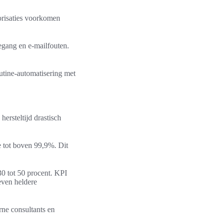
orisaties voorkomen
egang en e-mailfouten.
utine-automatisering met
ersteltijd drastisch
 tot boven 99,9%. Dit
0 tot 50 procent. KPI
even heldere
rne consultants en