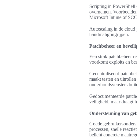
Scripting in PowerShell 
overnemen. Voorbeelden z
Microsoft Intune of SC
Autoscaling in de cloud p
handmatig ingrijpen.
Patchbeheer en beveilig
Een strak patchbeheer re
voorkomt exploits en bes
Gecentraliseerd patchb
maakt testen en uitrolle
onderhoudsvensters buit
Gedocumenteerde patchcy
veiligheid, maar draagt he
Ondersteuning van geb
Goede gebruikersonderst
processen, snelle reactie
belicht concrete maatreg