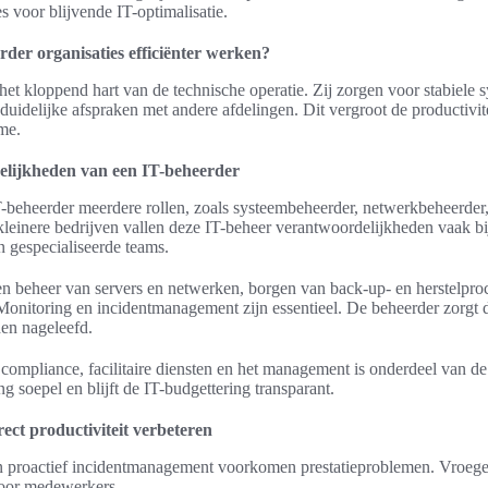
s voor blijvende IT-optimalisatie.
rder organisaties efficiënter werken?
et kloppend hart van de technische operatie. Zij zorgen voor stabiele s
uidelijke afspraken met andere afdelingen. Dit vergroot de productivitei
ime.
elijkheden van een IT-beheerder
IT-beheerder meerdere rollen, zoals systeembeheerder, netwerkbeheerder,
kleinere bedrijven vallen deze IT-beheer verantwoordelijkheden vaak bi
n gespecialiseerde teams.
en beheer van servers en netwerken, borgen van back-up- en herstelpro
onitoring en incidentmanagement zijn essentieel. De beheerder zorgt 
en nageleefd.
mpliance, facilitaire diensten en het management is onderdeel van de
g soepel en blijft de IT-budgettering transparant.
rect productiviteit verbeteren
n proactief incidentmanagement voorkomen prestatieproblemen. Vroege d
voor medewerkers.