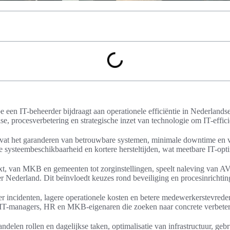
oe een IT-beheerder bijdraagt aan operationele efficiëntie in Nederlands
ise, procesverbetering en strategische inzet van technologie om IT-effici
vat het garanderen van betrouwbare systemen, minimale downtime en ve
 systeembeschikbaarheid en kortere hersteltijden, wat meetbare IT-optim
xt, van MKB en gemeenten tot zorginstellingen, speelt naleving van 
r Nederland. Dit beïnvloedt keuzes rond beveiliging en procesinrichtin
der incidenten, lagere operationele kosten en betere medewerkerstevrede
, IT-managers, HR en MKB-eigenaren die zoeken naar concrete verbete
ndelen rollen en dagelijkse taken, optimalisatie van infrastructuur, ge