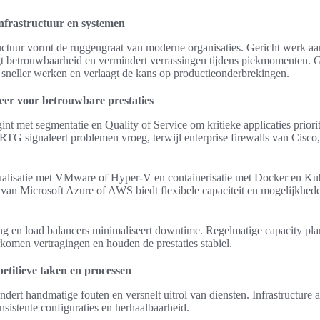
nfrastructuur en systemen
uctuur vormt de ruggengraat van moderne organisaties. Gericht werk aa
 betrouwbaarheid en vermindert verrassingen tijdens piekmomenten. Ge
s sneller werken en verlaagt de kans op productieonderbrekingen.
eer voor betrouwbare prestaties
t met segmentatie en Quality of Service om kritieke applicaties priorit
TG signaleert problemen vroeg, terwijl enterprise firewalls van Cisco, 
ualisatie met VMware of Hyper-V en containerisatie met Docker en Ku
 van Microsoft Azure of AWS biedt flexibele capaciteit en mogelijkhed
ng en load balancers minimaliseert downtime. Regelmatige capacity pla
omen vertragingen en houden de prestaties stabiel.
etitieve taken en processen
dert handmatige fouten en versnelt uitrol van diensten. Infrastructure
nsistente configuraties en herhaalbaarheid.