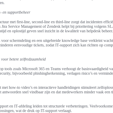
en.
sk- en supportbeheer
tuur met first-line, second-line en third-line zorgt dat incidenten effic
s Jira Service Management of Zendesk helpt bij prioritering volgens S
ijd en oplostijd geven snel inzicht in de kwaliteit van helpdesk beheer.
s voor schermdeling en een uitgebreide knowledge base verkleint wacht
rminderen eenvoudige tickets, zodat IT-support zich kan richten op co
 voor betere zelfredzaamheid
 op tools zoals Microsoft 365 en Teams verhoogt de basisvaardigheid 
curity, bijvoorbeeld phishingherkenning, verlagen risico’s en verminde
t how-to video’s en interactieve handleidingen stimuleert zelfoplossi
t antwoorden snel vindbaar zijn en dat medewerkers minder vaak een ti
pport en IT-afdeling leiden tot structurele verbeteringen. Veelvoorko
ossingen, wat de druk op IT-support verlaagt.