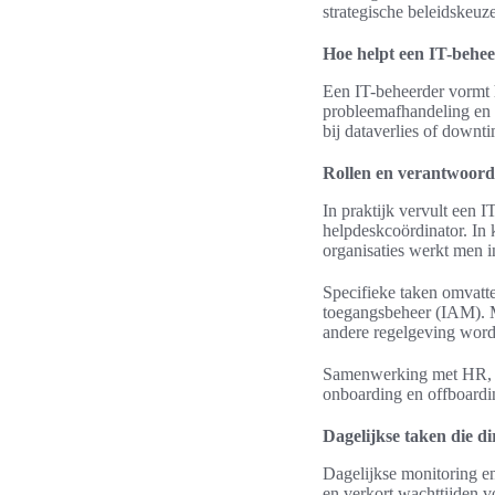
strategische beleidskeuze
Hoe helpt een IT-behee
Een IT-beheerder vormt h
probleemafhandeling en d
bij dataverlies of downt
Rollen en verantwoord
In praktijk vervult een 
helpdeskcoördinator. In 
organisaties werkt men i
Specifieke taken omvatt
toegangsbeheer (IAM). M
andere regelgeving word
Samenwerking met HR, co
onboarding en offboardin
Dagelijkse taken die di
Dagelijkse monitoring e
en verkort wachttijden 