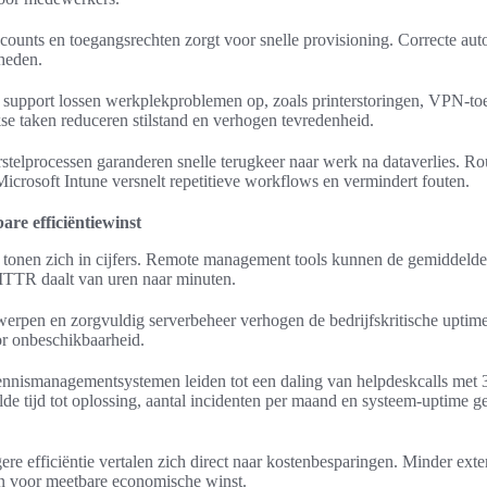
ounts en toegangsrechten zorgt voor snelle provisioning. Correcte aut
heden.
 support lossen werkplekproblemen op, zoals printerstoringen, VPN-to
se taken reduceren stilstand en verhogen tevredenheid.
stelprocessen garanderen snelle terugkeer naar werk na dataverlies. Ro
icrosoft Intune versnelt repetitieve workflows en vermindert fouten.
re efficiëntiewinst
 tonen zich in cijfers. Remote management tools kunnen de gemiddelde h
TTR daalt van uren naar minuten.
rpen en zorgvuldig serverbeheer verhogen de bedrijfskritische uptime
or onbeschikbaarheid.
ennismanagementsystemen leiden tot een daling van helpdeskcalls met 3
de tijd tot oplossing, aantal incidenten per maand en systeem-uptime g
e efficiëntie vertalen zich direct naar kostenbesparingen. Minder exte
n voor meetbare economische winst.