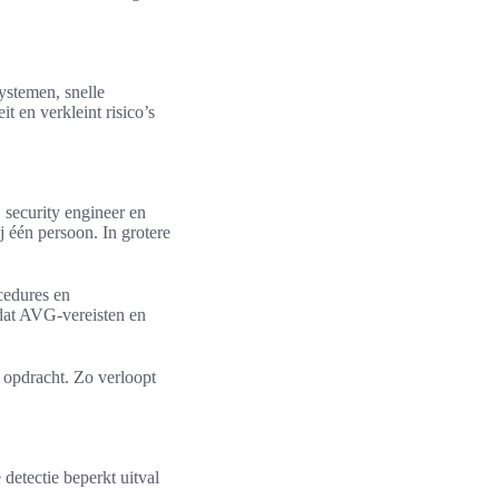
ystemen, snelle
t en verkleint risico’s
 security engineer en
j één persoon. In grotere
cedures en
dat AVG-vereisten en
 opdracht. Zo verloopt
etectie beperkt uitval