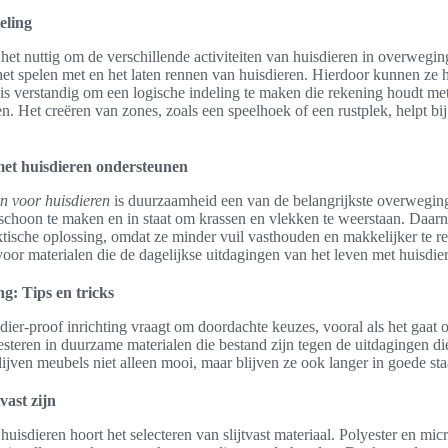
eling
 het nuttig om de verschillende activiteiten van huisdieren in overweg
het spelen met en het laten rennen van huisdieren. Hierdoor kunnen ze h
is verstandig om een logische indeling te maken die rekening houdt me
en. Het creëren van zones, zoals een speelhoek of een rustplek, helpt bi
met huisdieren ondersteunen
en voor huisdieren
is duurzaamheid een van de belangrijkste overweging
 schoon te maken en in staat om krassen en vlekken te weerstaan. Daarna
ktische oplossing, omdat ze minder vuil vasthouden en makkelijker te rei
voor materialen die de dagelijkse uitdagingen van het leven met huisdi
ng: Tips en tricks
dier-proof inrichting vraagt om doordachte keuzes, vooral als het gaat 
vesteren in duurzame materialen die bestand zijn tegen de uitdagingen di
jven meubels niet alleen mooi, maar blijven ze ook langer in goede sta
vast zijn
uisdieren hoort het selecteren van slijtvast materiaal. Polyester en mic