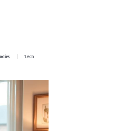
odies
Tech