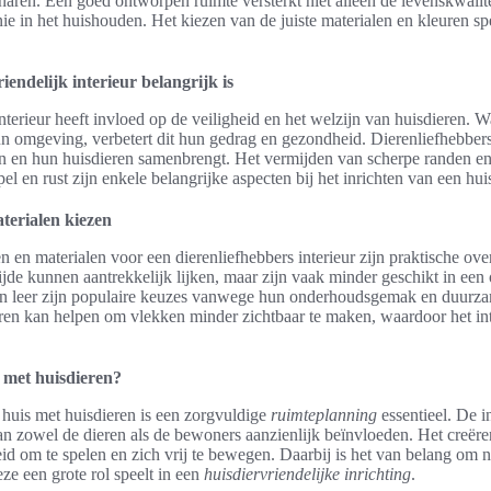
enaren. Een goed ontworpen ruimte versterkt niet alleen de levenskwalit
e in het huishouden. Het kiezen van de juiste materialen en kleuren spe
endelijk interieur belangrijk is
nterieur heeft invloed op de veiligheid en het welzijn van huisdieren. Wa
un omgeving, verbetert dit hun gedrag en gezondheid. Dierenliefhebber
en en hun huisdieren samenbrengt. Het vermijden van scherpe randen en
l en rust zijn enkele belangrijke aspecten bij het inrichten van een hui
aterialen kiezen
en en materialen voor een dierenliefhebbers interieur zijn praktische ov
ijde kunnen aantrekkelijk lijken, maar zijn vaak minder geschikt in ee
en leer zijn populaire keuzes vanwege hun onderhoudsgemak en duurz
en kan helpen om vlekken minder zichtbaar te maken, waardoor het inte
n met huisdieren?
n huis met huisdieren is een zorgvuldige
ruimteplanning
essentieel. De i
an zowel de dieren als de bewoners aanzienlijk beïnvloeden. Het creëre
id om te spelen en zich vrij te bewegen. Daarbij is het van belang om 
ze een grote rol speelt in een
huisdiervriendelijke inrichting
.