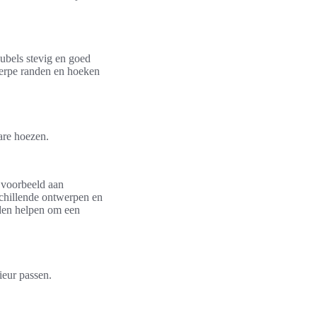
eubels stevig en goed
herpe randen en hoeken
are hoezen.
jvoorbeeld aan
rschillende ontwerpen en
eden helpen om een
ieur passen.