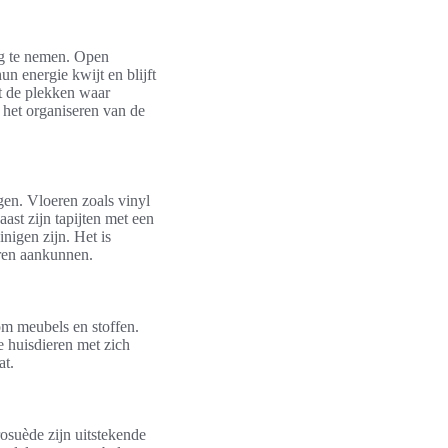
ing te nemen. Open
un energie kwijt en blijft
t de plekken waar
j het organiseren van de
en. Vloeren zoals vinyl
ast zijn tapijten met een
nigen zijn. Het is
eren aankunnen.
om meubels en stoffen.
e huisdieren met zich
at.
rosuède zijn uitstekende