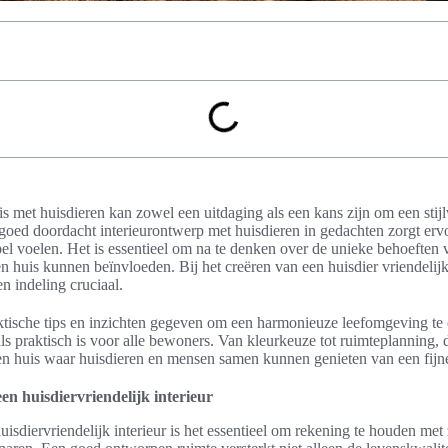
is met huisdieren kan zowel een uitdaging als een kans zijn om een stijl
n goed doordacht interieurontwerp met huisdieren in gedachten zorgt er
bel voelen. Het is essentieel om na te denken over de unieke behoeften 
en huis kunnen beïnvloeden. Bij het creëren van een huisdier vriendelij
en indeling cruciaal.
ktische tips en inzichten gegeven om een harmonieuze leefomgeving te 
als praktisch is voor alle bewoners. Van kleurkeuze tot ruimteplanning, d
een huis waar huisdieren en mensen samen kunnen genieten van een fijn
en huisdiervriendelijk interieur
huisdiervriendelijk interieur is het essentieel om rekening te houden me