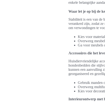
enkele belangrijke aand
Waar let je op bij de 
Stabiliteit is een van de
verankerd zijn, zodat z
om verwondingen te vo
Kies voor material
Overweeg meubels m
Ga voor meubels d
Accessoires die het le
Huisdiervriendelijke acc
hondenbedden die stijlvo
kunnen een aanvulling z
georganiseerd en gezellig
Gebruik manden of
Overweeg multifun
Kies voor decorati
Interieurontwerp met h