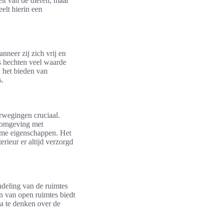
eit van de dieren, maar
elt hierin een
nneer zij zich vrij en
s hechten veel waarde
 het bieden van
s.
erwegingen cruciaal.
n omgeving met
ame eigenschappen. Het
rieur er altijd verzorgd
ndeling van de ruimtes
n van open ruimtes biedt
na te denken over de