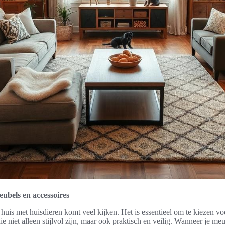
eubels en accessoires
 huis met huisdieren komt veel kijken. Het is essentieel om te kiezen vo
e niet alleen stijlvol zijn, maar ook praktisch en veilig. Wanneer je meub