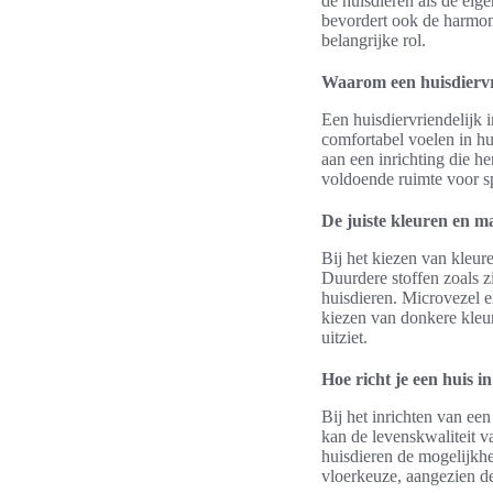
de huisdieren als de eig
bevordert ook de harmoni
belangrijke rol.
Waarom een huisdiervri
Een huisdiervriendelijk i
comfortabel voelen in h
aan een inrichting die h
voldoende ruimte voor spe
De juiste kleuren en m
Bij het kiezen van kleur
Duurdere stoffen zoals z
huisdieren. Microvezel 
kiezen van donkere kleur
uitziet.
Hoe richt je een huis i
Bij het inrichten van ee
kan de levenskwaliteit v
huisdieren de mogelijkhe
vloerkeuze, aangezien de