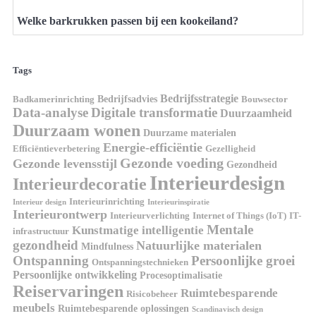
Welke barkrukken passen bij een kookeiland?
Tags
Bedrijfsstrategie
Bedrijfsadvies
Badkamerinrichting
Bouwsector
Data-analyse
Digitale transformatie
Duurzaamheid
Duurzaam wonen
Duurzame materialen
Energie-efficiëntie
Efficiëntieverbetering
Gezelligheid
Gezonde voeding
Gezonde levensstijl
Gezondheid
Interieurdesign
Interieurdecoratie
Interieurinrichting
Interieur design
Interieurinspiratie
Interieurontwerp
Interieurverlichting
Internet of Things (IoT)
IT-
Mentale
Kunstmatige intelligentie
infrastructuur
gezondheid
Natuurlijke materialen
Mindfulness
Ontspanning
Persoonlijke groei
Ontspanningstechnieken
Persoonlijke ontwikkeling
Procesoptimalisatie
Reiservaringen
Ruimtebesparende
Risicobeheer
meubels
Ruimtebesparende oplossingen
Scandinavisch design