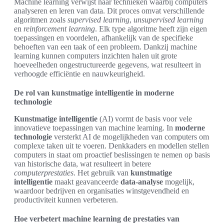
Machine learning verwijst naar technieken waarbij computers
analyseren en leren van data. Dit proces omvat verschillende
algoritmen zoals
supervised learning
,
unsupervised learning
en
reinforcement learning
. Elk type algoritme heeft zijn eigen
toepassingen en voordelen, afhankelijk van de specifieke
behoeften van een taak of een probleem. Dankzij machine
learning kunnen computers inzichten halen uit grote
hoeveelheden ongestructureerde gegevens, wat resulteert in
verhoogde efficiëntie en nauwkeurigheid.
De rol van kunstmatige intelligentie in moderne
technologie
Kunstmatige intelligentie
(AI) vormt de basis voor vele
innovatieve toepassingen van machine learning. In
moderne
technologie
versterkt AI de mogelijkheden van computers om
complexe taken uit te voeren. Denkkaders en modellen stellen
computers in staat om proactief beslissingen te nemen op basis
van historische data, wat resulteert in betere
computerprestaties
. Het gebruik van
kunstmatige
intelligentie
maakt geavanceerde
data-analyse
mogelijk,
waardoor bedrijven en organisaties winstgevendheid en
productiviteit kunnen verbeteren.
Hoe verbetert machine learning de prestaties van