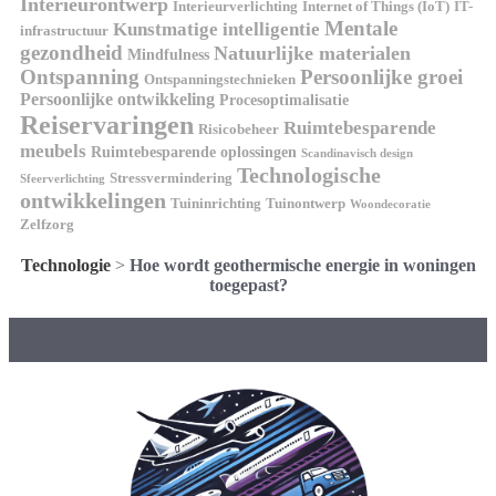
Interieurontwerp
Interieurverlichting
Internet of Things (IoT)
IT-
Mentale
Kunstmatige intelligentie
infrastructuur
gezondheid
Natuurlijke materialen
Mindfulness
Ontspanning
Persoonlijke groei
Ontspanningstechnieken
Persoonlijke ontwikkeling
Procesoptimalisatie
Reiservaringen
Ruimtebesparende
Risicobeheer
meubels
Ruimtebesparende oplossingen
Scandinavisch design
Technologische
Stressvermindering
Sfeerverlichting
ontwikkelingen
Tuininrichting
Tuinontwerp
Woondecoratie
Zelfzorg
Technologie
>
Hoe wordt geothermische energie in woningen
toegepast?