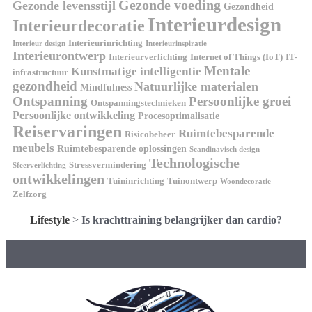
Gezonde voeding
Gezonde levensstijl
Gezondheid
Interieurdesign
Interieurdecoratie
Interieurinrichting
Interieur design
Interieurinspiratie
Interieurontwerp
Interieurverlichting
Internet of Things (IoT)
IT-
Mentale
Kunstmatige intelligentie
infrastructuur
gezondheid
Natuurlijke materialen
Mindfulness
Ontspanning
Persoonlijke groei
Ontspanningstechnieken
Persoonlijke ontwikkeling
Procesoptimalisatie
Reiservaringen
Ruimtebesparende
Risicobeheer
meubels
Ruimtebesparende oplossingen
Scandinavisch design
Technologische
Stressvermindering
Sfeerverlichting
ontwikkelingen
Tuininrichting
Tuinontwerp
Woondecoratie
Zelfzorg
Lifestyle
>
Is krachttraining belangrijker dan cardio?