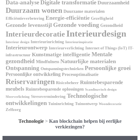
Data-analyse
Digitale transformatie
Duurzaamheid
Duurzaam wonen
Duurzame materialen
Energie-efficiëntie
Efficiëntieverbetering
Gezelligheid
Gezonde voeding
Gezonde levensstijl
Gezondheid
Interieurdesign
Interieurdecoratie
Interieurinrichting
Interieur design
Interieurinspiratie
Interieurontwerp
Interieurverlichting
Internet of Things (IoT)
IT-
Mentale
Kunstmatige intelligentie
infrastructuur
gezondheid
Natuurlijke materialen
Mindfulness
Ontspanning
Persoonlijke groei
Ontspanningstechnieken
Persoonlijke ontwikkeling
Procesoptimalisatie
Reiservaringen
Ruimtebesparende
Risicobeheer
meubels
Ruimtebesparende oplossingen
Scandinavisch design
Technologische
Stressvermindering
Sfeerverlichting
ontwikkelingen
Tuininrichting
Tuinontwerp
Woondecoratie
Zelfzorg
Technologie
>
Kan blockchain helpen bij eerlijke
verkiezingen?