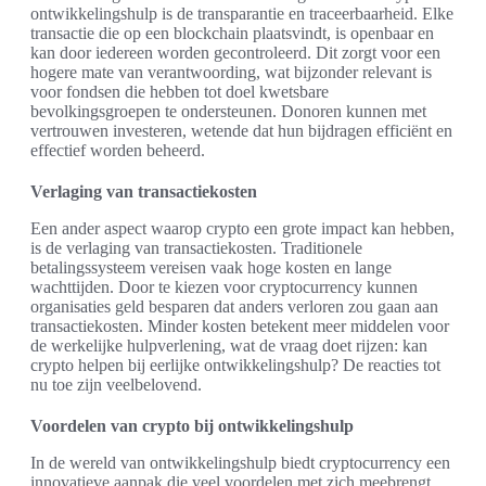
ontwikkelingshulp is de transparantie en traceerbaarheid. Elke
transactie die op een blockchain plaatsvindt, is openbaar en
kan door iedereen worden gecontroleerd. Dit zorgt voor een
hogere mate van verantwoording, wat bijzonder relevant is
voor fondsen die hebben tot doel kwetsbare
bevolkingsgroepen te ondersteunen. Donoren kunnen met
vertrouwen investeren, wetende dat hun bijdragen efficiënt en
effectief worden beheerd.
Verlaging van transactiekosten
Een ander aspect waarop crypto een grote impact kan hebben,
is de verlaging van transactiekosten. Traditionele
betalingssysteem vereisen vaak hoge kosten en lange
wachttijden. Door te kiezen voor cryptocurrency kunnen
organisaties geld besparen dat anders verloren zou gaan aan
transactiekosten. Minder kosten betekent meer middelen voor
de werkelijke hulpverlening, wat de vraag doet rijzen: kan
crypto helpen bij eerlijke ontwikkelingshulp? De reacties tot
nu toe zijn veelbelovend.
Voordelen van crypto bij ontwikkelingshulp
In de wereld van ontwikkelingshulp biedt cryptocurrency een
innovatieve aanpak die veel voordelen met zich meebrengt.