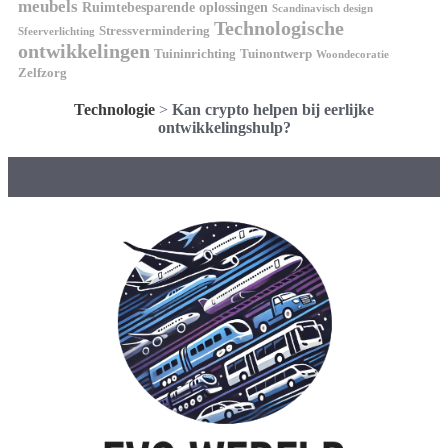
meubels
Ruimtebesparende oplossingen
Scandinavisch design
Technologische
Stressvermindering
Sfeerverlichting
ontwikkelingen
Tuininrichting
Tuinontwerp
Woondecoratie
Zelfzorg
Technologie
>
Kan crypto helpen bij eerlijke
ontwikkelingshulp?