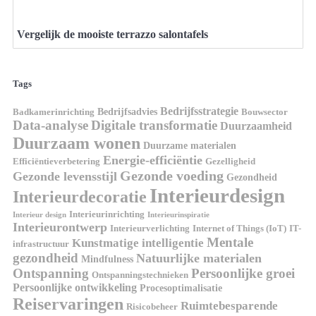
Vergelijk de mooiste terrazzo salontafels
Tags
Bedrijfsstrategie
Bedrijfsadvies
Badkamerinrichting
Bouwsector
Data-analyse
Digitale transformatie
Duurzaamheid
Duurzaam wonen
Duurzame materialen
Energie-efficiëntie
Efficiëntieverbetering
Gezelligheid
Gezonde voeding
Gezonde levensstijl
Gezondheid
Interieurdesign
Interieurdecoratie
Interieurinrichting
Interieur design
Interieurinspiratie
Interieurontwerp
Interieurverlichting
Internet of Things (IoT)
IT-
Mentale
Kunstmatige intelligentie
infrastructuur
gezondheid
Natuurlijke materialen
Mindfulness
Ontspanning
Persoonlijke groei
Ontspanningstechnieken
Persoonlijke ontwikkeling
Procesoptimalisatie
Reiservaringen
Ruimtebesparende
Risicobeheer