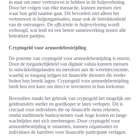
in staat om meer vertrouwen te hebben in de hulpverlening.
Door het volgen van elke transactie, kunnen mensen zien
waar hun geld naartoe gaat. Dit bevordert niet alleen het
vertrouwen in hulporganisaties, maar ook de betrokkenheid
van de ontvangers. De
efficiëntie in hulpverlening
wordt
verhoogd, wat leidt tot een betere samenwerking tussen alle
betrokken partijen.
Cryptogeld voor armoedebestrijding
De potentie van cryptogeld voor armoedebestrijding is enorm.
Door de toegankelijkheid van digitale valuta kunnen mensen
in ontwikkelingslanden nu meedoen aan de wereldeconomie,
waarbij ze toegang krijgen tot financiële diensten die eerder
buiten hun bereik lagen. Cryptogeld voor armoedebestrijding
biedt hen een kans om direct te investeren in hun toekomst.
Bovendien maakt het gebruik van cryptogeld het mogelijk om
geldtransfers sneller en goedkoper te laten verlopen. Dit is
cruciaal voor individuen die op financiële steun rekenen,
omdat traditionele banksystemen vaak hoge kosten en lange
wachttijden met zich meebrengen. Door cryptogeld voor
armoedebestrijding te omarmen, kunnen organisaties en
individuen de barrières voor financiële participatie verlagen.