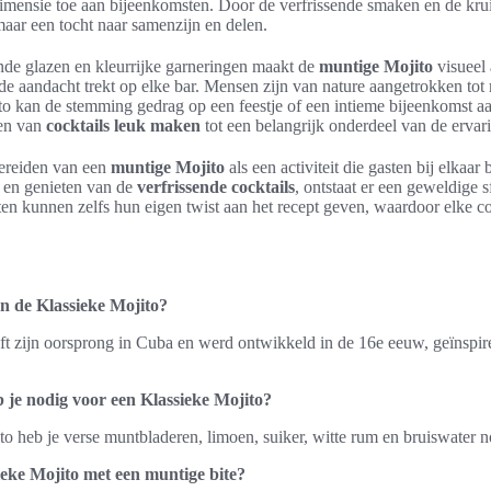
dimensie toe aan bijeenkomsten. Door de verfrissende smaken en de kru
 maar een tocht naar samenzijn en delen.
nde glazen en kleurrijke garneringen maakt de
muntige Mojito
visueel 
 de aandacht trekt op elke bar. Mensen zijn van nature aangetrokken tot
to kan de stemming gedrag op een feestje of een intieme bijeenkomst aa
en van
cocktails leuk maken
tot een belangrijk onderdeel van de ervar
bereiden van een
muntige Mojito
als een activiteit die gasten bij elkaar
n en genieten van de
verfrissende cocktails
, ontstaat er een geweldige 
gasten kunnen zelfs hun eigen twist aan het recept geven, waardoor elke 
n de Klassieke Mojito?
ft zijn oorsprong in Cuba en werd ontwikkeld in de 16e eeuw, geïnspir
 je nodig voor een Klassieke Mojito?
o heb je verse muntbladeren, limoen, suiker, witte rum en bruiswater n
eke Mojito met een muntige bite?