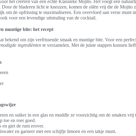
voor het creëren van een echte Klassieke Mojito. Het voegt een natuurlij
. Door de bladeren licht te kneuzen, komen de oliën vrij die de Mojito 
ijk om de opfrissing te maximaliseren. Een overvloed aan verse munt in 
ook voor een levendige uitstraling van de cocktail.
n muntige bite: het recept
at bekend om zijn verfrissende smaak en muntige bite. Voor een perfect
enodigde ingrediënten
te verzamelen. Met de juiste stappen kunnen lief
n
eren
ker
ngswijze
ren en suiker in een glas en muddle ze voorzichtig om de smaken vrij 
p toe en roer goed.
s en giet de rum erover.
iswater en garneer met een schijfje limoen en een takje munt.