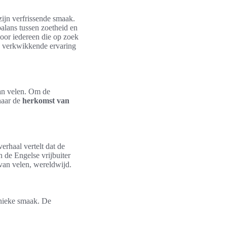
ijn verfrissende smaak.
alans tussen zoetheid en
oor iedereen die op zoek
de verkwikkende ervaring
van velen. Om de
naar de
herkomst van
erhaal vertelt dat de
 de Engelse vrijbuiter
van velen, wereldwijd.
unieke smaak. De