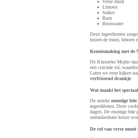
Verse munt
Limoen
Suiker
Rum
Bruiswater
Deze ingredienten zorge
tussen de munt, limoen e
Kennismaking met de 
De Klassieke Mojito sta
een cruciale rol, waardoo
Laten we eens kijken na
verfrissend drankje
.
Wat maakt het speciaa
De unieke
muntige bite
ingrediënten. Deze cockta
dagen. De muntige bite g
onmiskenbare keuze wor
De rol van verse munt i