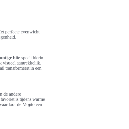
et perfecte evenwicht
egenheid.
ntige bite
speelt hierin
 visueel aantrekkelijk.
il transformeert in een
n de andere
 favoriet is tijdens warme
 waardoor de Mojito een