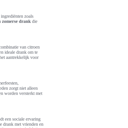
 ingrediënten zoals
en
zomerse drank
die
combinatie van citroen
een ideale drank om te
et aantrekkelijk voor
erfeesten,
den zorgt niet alleen
en worden versterkt met
edt een sociale ervaring
ke drank met vrienden en