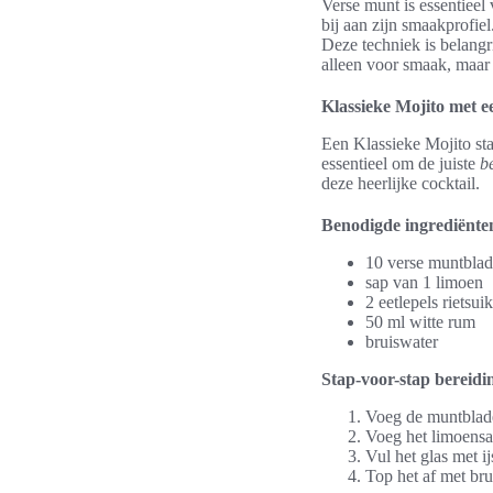
Verse munt is essentieel 
bij aan zijn smaakprofiel
Deze techniek is belangr
alleen voor smaak, maar 
Klassieke Mojito met ee
Een Klassieke Mojito sta
essentieel om de juiste
b
deze heerlijke cocktail.
Benodigde ingrediënte
10 verse muntblad
sap van 1 limoen
2 eetlepels rietsui
50 ml witte rum
bruiswater
Stap-voor-stap bereidi
Voeg de muntblade
Voeg het limoensa
Vul het glas met ij
Top het af met bru