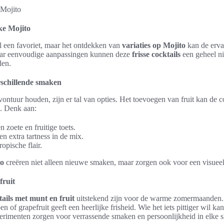
ke Mojito
l een favoriet, maar het ontdekken van
variaties op Mojito
kan de erva
paar eenvoudige aanpassingen kunnen deze
frisse cocktails
een geheel n
den.
erschillende smaken
ontuur houden, zijn er tal van opties. Het toevoegen van fruit kan de c
e. Denk aan:
 zoete en fruitige toets.
 extra tartness in de mix.
opische flair.
to
creëren niet alleen nieuwe smaken, maar zorgen ook voor een visueel 
fruit
tails met munt en fruit
uitstekend zijn voor de warme zomermaanden.
en of grapefruit geeft een heerlijke frisheid. Wie het iets pittiger wil ka
erimenten zorgen voor verrassende smaken en persoonlijkheid in elke s