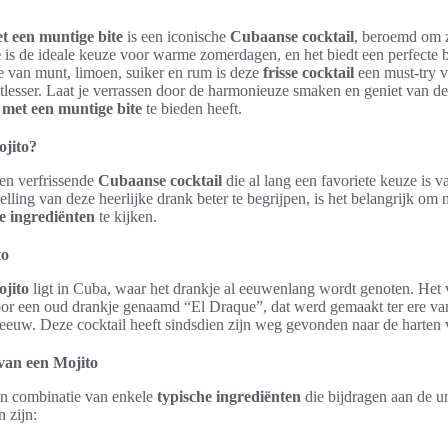
t een muntige bite
is een iconische
Cubaanse cocktail
, beroemd om z
e
is de ideale keuze voor warme zomerdagen, en het biedt een perfecte b
e van munt, limoen, suiker en rum is deze
frisse cocktail
een must-try v
rstlesser. Laat je verrassen door de harmonieuze smaken en geniet van 
 met een muntige bite
te bieden heeft.
ojito?
een verfrissende
Cubaanse cocktail
die al lang een favoriete keuze is 
lling van deze heerlijke drank beter te begrijpen, is het belangrijk om 
e ingrediënten
te kijken.
to
jito
ligt in Cuba, waar het drankje al eeuwenlang wordt genoten. Het v
oor een oud drankje genaamd “El Draque”, dat werd gemaakt ter ere van
eeuw. Deze cocktail heeft sindsdien zijn weg gevonden naar de harten 
van een Mojito
een combinatie van enkele
typische ingrediënten
die bijdragen aan de 
n zijn: