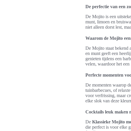
De perfectie van een 
De Mojito is een uitstek
munt, limoen en bruiswa
niet alleen dorst lest, ma
Waarom de Mojito een z
De Mojito staat bekend 
en munt geeft een heerlij
genieten tijdens een bar
velen, waardoor het een 
Perfecte momenten voo
De momenten waarop de M
tuinbarbecues, of relaxt
voor verfrissing, maar c
elke slok van deze kleurr
Cocktails leuk maken 
De
Klassieke Mojito me
die perfect is voor elke