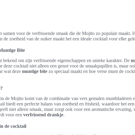
n samen voor de verfrissende smaak die de Mojito zo populair maakt. H
n de zoetheid van de suiker maakt het een ideale cocktail voor elke gel
Muntige Bite
at bekend om zijn verfrissende eigenschappen en unieke karakter. De
mu
r deze cocktail niet alleen een genot voor de smaakpapillen is, maar ook
ar wat deze
muntige bite
zo speciaal maakt en hoe verse munt de cockta
l?
in de Mojito komt van de combinatie van vers gemalen muntbladeren e
il biedt een perfecte balans van zoetheid en frisheid, waardoor het een
eeft niet alleen smaak, maar zorgt ook voor een aromatische ervaring,
dt voor een
verfrissend drankje
.
n de cocktail