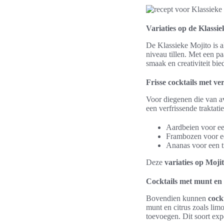
Variaties op de Klassie
De Klassieke Mojito is a
niveau tillen. Met een 
smaak en creativiteit bie
Frisse cocktails met v
Voor diegenen die van av
een verfrissende traktati
Aardbeien voor een
Frambozen voor een
Ananas voor een tr
Deze
variaties op Moji
Cocktails met munt en 
Bovendien kunnen
cock
munt en citrus zoals limo
toevoegen. Dit soort exp