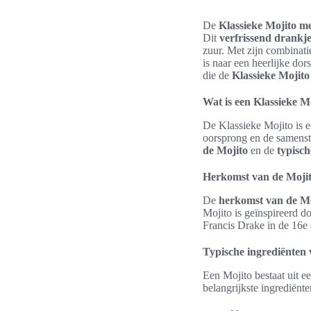
De
Klassieke Mojito me
Dit
verfrissend drankj
zuur. Met zijn combinati
is naar een heerlijke do
die de
Klassieke Mojito
Wat is een Klassieke M
De Klassieke Mojito is 
oorsprong en de samenste
de Mojito
en de
typisch
Herkomst van de Moji
De
herkomst van de Mo
Mojito is geïnspireerd d
Francis Drake in de 16e 
Typische ingrediënten 
Een Mojito bestaat uit 
belangrijkste ingrediënte