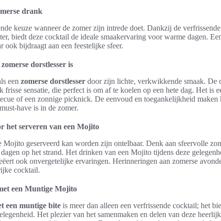
zomerse drank
ende keuze wanneer de zomer zijn intrede doet. Dankzij de verfrissende
ter, biedt deze cocktail de ideale smaakervaring voor warme dagen. E
ar ook bijdraagt aan een feestelijke sfeer.
omerse dorstlesser is
als een
zomerse dorstlesser
door zijn lichte, verkwikkende smaak. De 
k frisse sensatie, die perfect is om af te koelen op een hete dag. Het is 
becue of een zonnige picknick. De eenvoud en toegankelijkheid maken h
must-have is in de zomer.
r het serveren van een Mojito
ojito geserveerd kan worden zijn ontelbaar. Denk aan sfeervolle zom
e dagen op het strand. Het drinken van een Mojito tijdens deze gelegenhe
reëert ook onvergetelijke ervaringen. Herinneringen aan zomerse avond
ijke cocktail.
met een Muntige Mojito
t een muntige bite
is meer dan alleen een verfrissende cocktail; het bi
 gelegenheid. Het plezier van het samenmaken en delen van deze heerlij