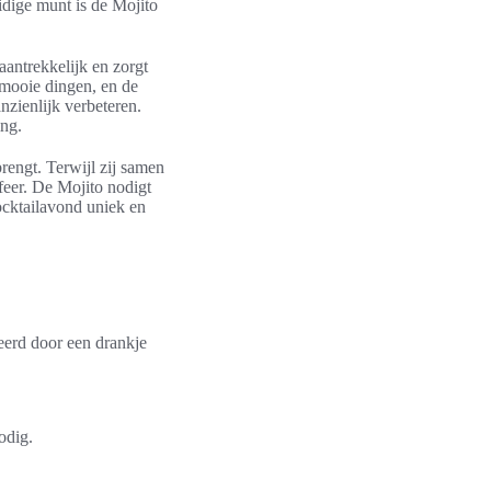
idige munt is de Mojito
aantrekkelijk en zorgt
 mooie dingen, en de
nzienlijk verbeteren.
ing.
 brengt. Terwijl zij samen
sfeer. De Mojito nodigt
cocktailavond uniek en
eerd door een drankje
odig.