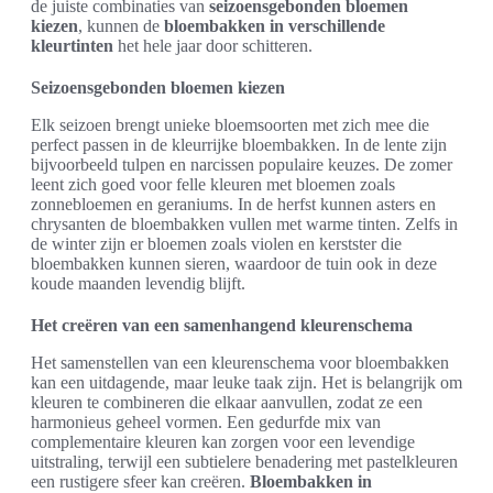
de juiste combinaties van
seizoensgebonden bloemen
kiezen
, kunnen de
bloembakken in verschillende
kleurtinten
het hele jaar door schitteren.
Seizoensgebonden bloemen kiezen
Elk seizoen brengt unieke bloemsoorten met zich mee die
perfect passen in de kleurrijke bloembakken. In de lente zijn
bijvoorbeeld tulpen en narcissen populaire keuzes. De zomer
leent zich goed voor felle kleuren met bloemen zoals
zonnebloemen en geraniums. In de herfst kunnen asters en
chrysanten de bloembakken vullen met warme tinten. Zelfs in
de winter zijn er bloemen zoals violen en kerstster die
bloembakken kunnen sieren, waardoor de tuin ook in deze
koude maanden levendig blijft.
Het creëren van een samenhangend kleurenschema
Het samenstellen van een kleurenschema voor bloembakken
kan een uitdagende, maar leuke taak zijn. Het is belangrijk om
kleuren te combineren die elkaar aanvullen, zodat ze een
harmonieus geheel vormen. Een gedurfde mix van
complementaire kleuren kan zorgen voor een levendige
uitstraling, terwijl een subtielere benadering met pastelkleuren
een rustigere sfeer kan creëren.
Bloembakken in