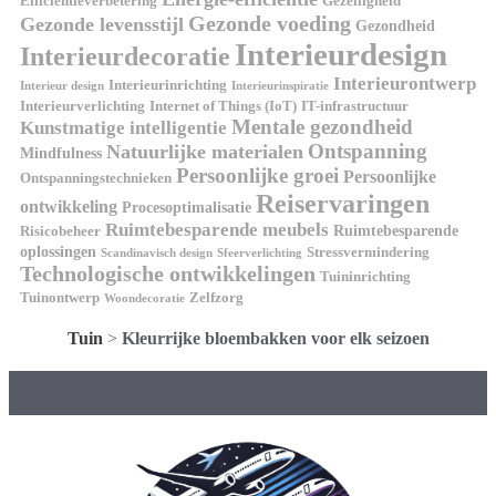
Efficiëntieverbetering
Gezelligheid
Gezonde voeding
Gezonde levensstijl
Gezondheid
Interieurdesign
Interieurdecoratie
Interieurontwerp
Interieurinrichting
Interieur design
Interieurinspiratie
Interieurverlichting
Internet of Things (IoT)
IT-infrastructuur
Mentale gezondheid
Kunstmatige intelligentie
Ontspanning
Natuurlijke materialen
Mindfulness
Persoonlijke groei
Persoonlijke
Ontspanningstechnieken
Reiservaringen
ontwikkeling
Procesoptimalisatie
Ruimtebesparende meubels
Ruimtebesparende
Risicobeheer
oplossingen
Stressvermindering
Scandinavisch design
Sfeerverlichting
Technologische ontwikkelingen
Tuininrichting
Tuinontwerp
Zelfzorg
Woondecoratie
Tuin
>
Kleurrijke bloembakken voor elk seizoen