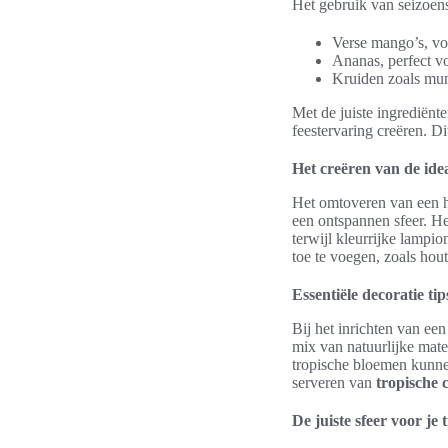
Het gebruik van seizoen
Verse mango’s, vo
Ananas, perfect vo
Kruiden zoals munt
Met de juiste ingrediënte
feestervaring creëren. D
Het creëren van de idea
Het omtoveren van een h
een ontspannen sfeer. He
terwijl kleurrijke lampi
toe te voegen, zoals hou
Essentiële decoratie tip
Bij het inrichten van ee
mix van natuurlijke mate
tropische bloemen kunnen
serveren van
tropische c
De juiste sfeer voor je 