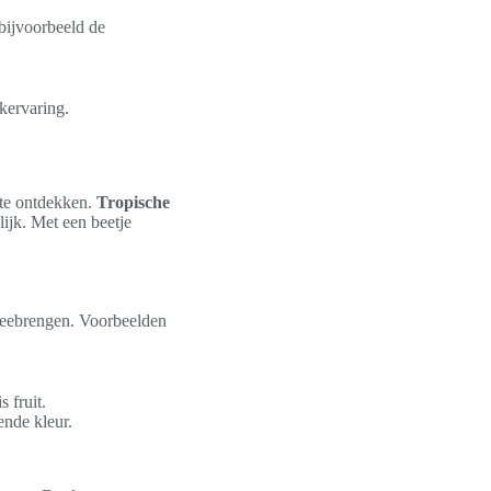
 bijvoorbeeld de
kervaring.
 te ontdekken.
Tropische
ijk. Met een beetje
 meebrengen. Voorbeelden
 fruit.
ende kleur.