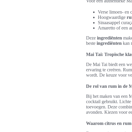
Voor een authentieke Mai
Verse limoen- en c
Hoogwaardige
r
Sinaasappel curaç
Amaretto of een a
Deze
ingrediënten
maken
beste
ingrediënten
kan m
Mai Tai: Tropische klas
De Mai Tai biedt een we
ervaring te creëren. Ru
wordt. De keuze voor ver
De rol van rum in de M
Bij het maken van een Ma
cocktail gebruikt. Licht
toevoegen. Deze combinat
avonden. Kiezen voor ee
Waarom citrus en rum