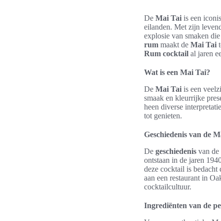
De
Mai Tai
is een icon
eilanden. Met zijn leven
explosie van smaken die e
rum
maakt de
Mai Tai
t
Rum cocktail
al jaren e
Wat is een Mai Tai?
De
Mai Tai
is een veelz
smaak en kleurrijke prese
heen diverse interpretati
tot genieten.
Geschiedenis van de M
De
geschiedenis
van de M
ontstaan in de jaren 194
deze cocktail is bedacht
aan een restaurant in Oa
cocktailcultuur.
Ingrediënten van de pe