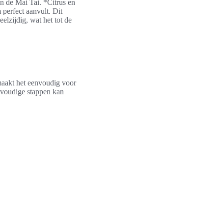
in de Mai Tai. *Citrus en
 perfect aanvult. Dit
elzijdig, wat het tot de
aakt het eenvoudig voor
envoudige stappen kan