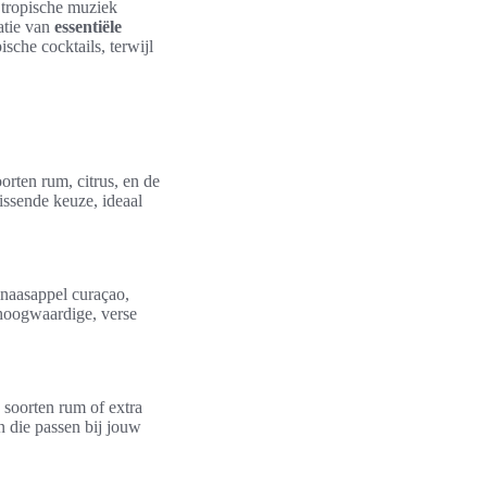
 tropische muziek
atie van
essentiële
sche cocktails, terwijl
orten rum, citrus, en de
issende keuze, ideaal
inaasappel curaçao,
 hoogwaardige, verse
 soorten rum of extra
n die passen bij jouw