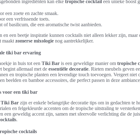
sgebonden ingrediënten kan elke
tropische cocktail
een unieke boost 
or een zoete en zachte smaak.
or een verfrissende toets.
 of basilicum, die een aromatische twist aanbieden.
n en een beetje inspiratie kunnen cocktails niet alleen lekker zijn, maa
it maakt
zomerse mixologie
nog aantrekkelijker.
le tiki bar ervaring
oekje in huis tot een
Tiki Bar
is een geweldige manier om
tropische c
t begint allemaal met de
essentiële decoratie
. Rieten meubels geven ee
onnen en tropische planten een levendige touch toevoegen. Vergeet niet 
ten beelden en bamboe accessoires, die perfect passen in deze ambiance
s voor een tiki bar
n
Tiki Bar
zijn er enkele belangrijke decoratie tips om in gedachten te 
rialen en felgekleurde accenten om de tropische uitstraling te versterk
 een geweldig accent zijn, samen met sfeervolle verlichting die de juist
ocktails
.
tropische cocktails