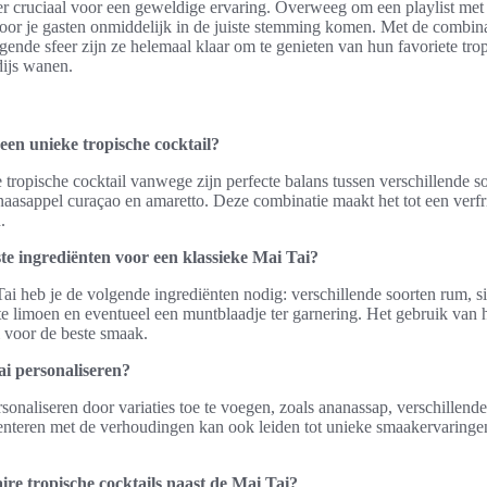
eer cruciaal voor een geweldige ervaring. Overweeg om een playlist met
or je gasten onmiddelijk in de juiste stemming komen. Met de combin
ende sfeer zijn ze helemaal klaar om te genieten van hun favoriete tropi
dijs wanen.
en unieke tropische cocktail?
 tropische cocktail vanwege zijn perfecte balans tussen verschillende so
aasappel curaçao en amaretto. Deze combinatie maakt het tot een verfr
.
ste ingrediënten voor een klassieke Mai Tai?
ai heb je de volgende ingrediënten nodig: verschillende soorten rum, s
te limoen en eventueel een muntblaadje ter garnering. Het gebruik van
l voor de beste smaak.
i personaliseren?
sonaliseren door variaties toe te voegen, zoals ananassap, verschillende
enteren met de verhoudingen kan ook leiden tot unieke smaakervaringe
ire tropische cocktails naast de Mai Tai?