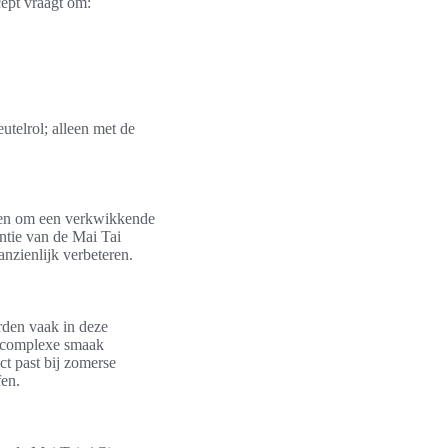
cept vraagt om:
utelrol; alleen met de
men om een verkwikkende
ntie van de Mai Tai
nzienlijk verbeteren.
rden vaak in deze
e, complexe smaak
t past bij zomerse
fen.