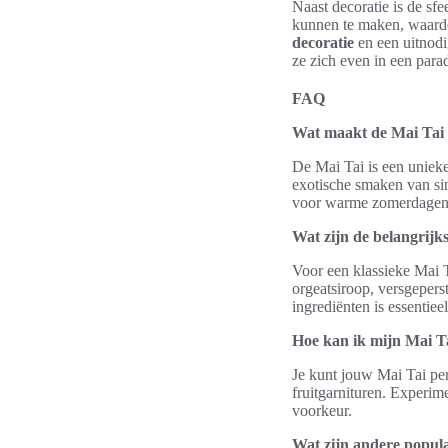
Naast decoratie is de sf
kunnen te maken, waardo
decoratie
en een uitnodig
ze zich even in een para
FAQ
Wat maakt de Mai Tai e
De Mai Tai is een unieke
exotische smaken van sin
voor warme zomerdagen
Wat zijn de belangrijk
Voor een klassieke Mai T
orgeatsiroop, versgepers
ingrediënten is essentiee
Hoe kan ik mijn Mai Ta
Je kunt jouw Mai Tai per
fruitgarnituren. Experim
voorkeur.
Wat zijn andere popula