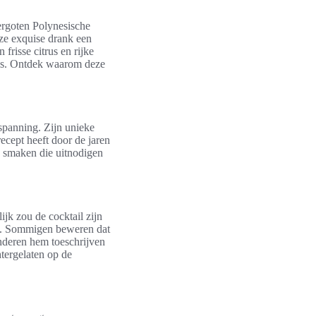
ergoten Polynesische
eze exquise drank een
frisse citrus en rijke
uis. Ontdek waarom deze
tspanning. Zijn unieke
recept heeft door de jaren
an smaken die uitnodigen
ijk zou de cocktail zijn
ven. Sommigen beweren dat
anderen hem toeschrijven
htergelaten op de