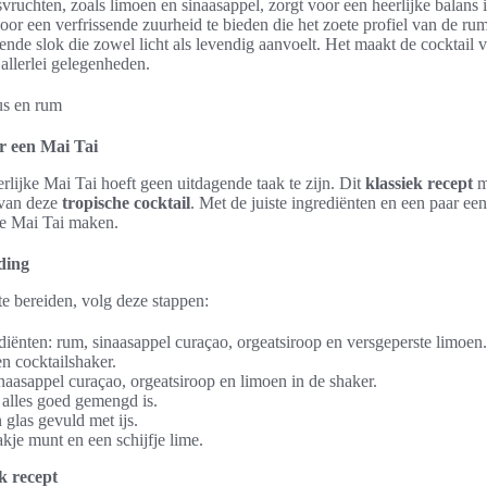
vruchten, zoals limoen en sinaasappel, zorgt voor een heerlijke balans 
oor een verfrissende zuurheid te bieden die het zoete profiel van de rum
nde slok die zowel licht als levendig aanvoelt. Het maakt de cocktail ve
allerlei gelegenheden.
or een Mai Tai
rlijke Mai Tai hoeft geen uitdagende taak te zijn. Dit
klassiek recept
m
 van deze
tropische cocktail
. Met de juiste ingrediënten en een paar e
de Mai Tai maken.
ding
e bereiden, volg deze stappen:
iënten: rum, sinaasappel curaçao, orgeatsiroop en versgeperste limoen.
en cocktailshaker.
aasappel curaçao, orgeatsiroop en limoen in de shaker.
 alles goed gemengd is.
 glas gevuld met ijs.
kje munt en een schijfje lime.
ek recept