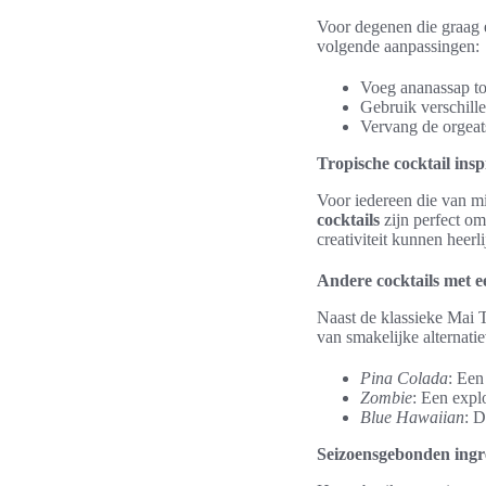
Voor degenen die graag ex
volgende aanpassingen:
Voeg ananassap toe
Gebruik verschill
Vervang de orgeat
Tropische cocktail insp
Voor iedereen die van m
cocktails
zijn perfect om
creativiteit kunnen heerl
Andere cocktails met ee
Naast de klassieke Mai T
van smakelijke alternatie
Pina Colada
: Een
Zombie
: Een expl
Blue Hawaiian
: D
Seizoensgebonden ingre