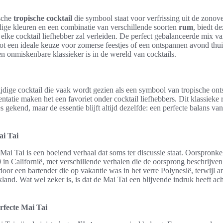
ische
tropische cocktail
die symbool staat voor verfrissing uit de zonov
dige kleuren en een combinatie van verschillende soorten
rum
, biedt d
lke cocktail liefhebber zal verleiden. De perfect gebalanceerde mix van 
ot een ideale keuze voor zomerse feestjes of een ontspannen avond th
en onmiskenbare klassieker is in de wereld van cocktails.
ijdige cocktail die vaak wordt gezien als een symbool van tropische on
ntatie maken het een favoriet onder cocktail liefhebbers. Dit klassieke 
es gekend, maar de essentie blijft altijd dezelfde: een perfecte balans v
ai Tai
ai Tai is een boeiend verhaal dat soms ter discussie staat. Oorspronkel
0 in Californië, met verschillende verhalen die de oorsprong beschrij
 door een bartender die op vakantie was in het verre Polynesië, terwijl 
kland. Wat wel zeker is, is dat de Mai Tai een blijvende indruk heeft ac
rfecte Mai Tai