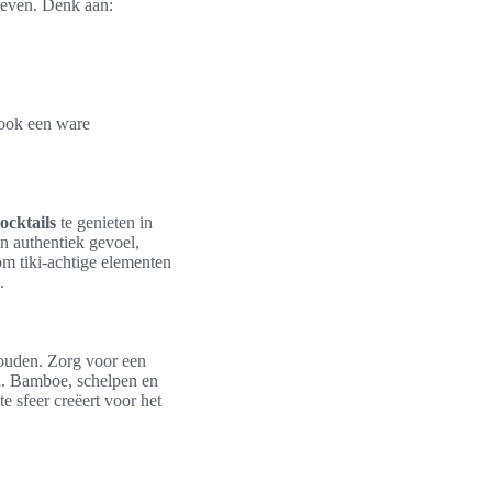
geven. Denk aan:
r ook een ware
ocktails
te genieten in
n authentiek gevoel,
om tiki-achtige elementen
.
houden. Zorg voor een
en. Bamboe, schelpen en
e sfeer creëert voor het