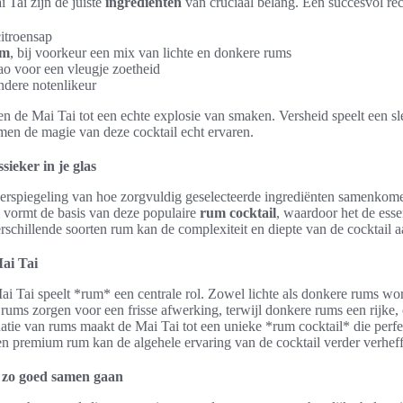
 Tai zijn de juiste
ingrediënten
van cruciaal belang. Een succesvol re
itroensap
um
, bij voorkeur een mix van lichte en donkere rums
ao voor een vleugje zoetheid
ndere notenlikeur
 de Mai Tai tot een echte explosie van smaken. Versheid speelt een sle
en de magie van deze cocktail echt ervaren.
sieker in je glas
erspiegeling van hoe zorgvuldig geselecteerde ingrediënten samenko
m vormt de basis van deze populaire
rum cocktail
, waardoor het de esse
schillende soorten rum kan de complexiteit en diepte van de cocktail aa
ai Tai
i Tai speelt *rum* een centrale rol. Zowel lichte als donkere rums wo
e rums zorgen voor een frisse afwerking, terwijl donkere rums een rijk
ie van rums maakt de Mai Tai tot een unieke *rum cocktail* die perfec
n premium rum kan de algehele ervaring van de cocktail verder verhef
 zo goed samen gaan