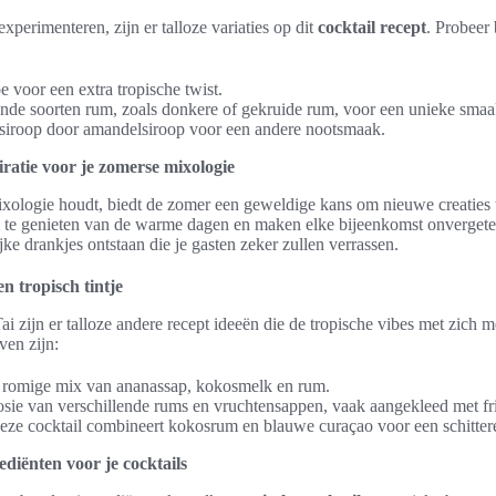
perimenteren, zijn er talloze variaties op dit
cocktail recept
. Probeer
 voor een extra tropische twist.
ende soorten rum, zoals donkere of gekruide rum, voor een unieke smaa
siroop door amandelsiroop voor een andere nootsmaak.
iratie voor je zomerse mixologie
ixologie houdt, biedt de zomer een geweldige kans om nieuwe creaties
 te genieten van de warme dagen en maken elke bijeenkomst onvergetel
ijke drankjes ontstaan die je gasten zeker zullen verrassen.
n tropisch tintje
ai zijn er talloze andere recept ideeën die de tropische vibes met zich
ven zijn:
 romige mix van ananassap, kokosmelk en rum.
osie van verschillende rums en vruchtensappen, vaak aangekleed met fris
eze cocktail combineert kokosrum en blauwe curaçao voor een schitter
diënten voor je cocktails