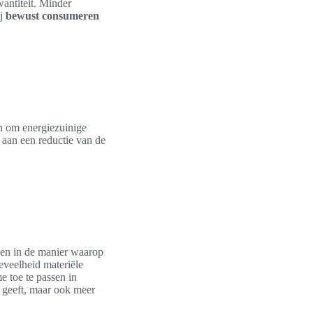
antiteit. Minder
ij
bewust consumeren
n om energiezuinige
 aan een reductie van de
gen in de manier waarop
eveelheid materiële
 toe te passen in
 geeft, maar ook meer