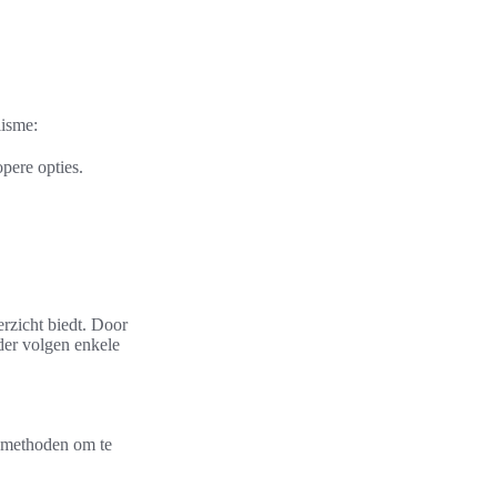
lisme:
pere opties.
erzicht biedt. Door
nder volgen enkele
e methoden om te