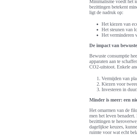
Minimalisme voedt het 
bezittingen betekent min
ligt de nadruk op:
Het kiezen van ec
Het steunen van l
Het verminderen v
De impact van bewuste
Bewuste consumptie heef
apparaten aan te schaffe
CO2-uitstoot. Enkele an
Vermijden van pla
Kiezen voor twee
Investeren in duu
Minder is meer: een n
Het omarmen van de filo
men het leven benadert
bezittingen te heroverw
dagelijkse keuzes, kunne
ruimte voor wat echt bela