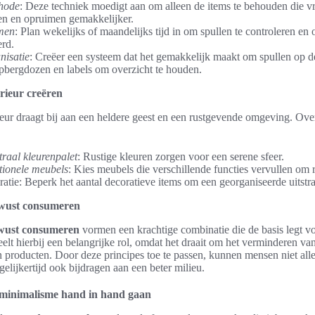
hode
: Deze techniek moedigt aan om alleen de items te behouden die v
ren en opruimen gemakkelijker.
men
: Plan wekelijks of maandelijks tijd in om spullen te controleren en o
erd.
nisatie
: Creëer een systeem dat het gemakkelijk maakt om spullen op de 
pbergdozen en labels om overzicht te houden.
erieur creëren
ieur draagt bij aan een heldere geest en een rustgevende omgeving. Ov
traal kleurenpalet
: Rustige kleuren zorgen voor een serene sfeer.
tionele meubels
: Kies meubels die verschillende functies vervullen om 
atie: Beperk het aantal decoratieve items om een georganiseerde uitstr
wust consumeren
wust consumeren
vormen een krachtige combinatie die de basis legt v
elt hierbij een belangrijke rol, omdat het draait om het verminderen v
 producten. Door deze principes toe te passen, kunnen mensen niet all
elijkertijd ook bijdragen aan een beter milieu.
minimalisme hand in hand gaan