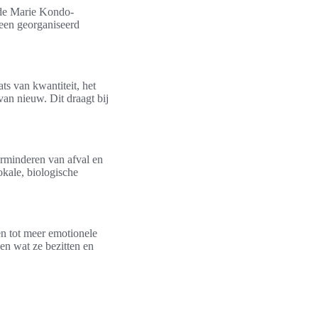
k de Marie Kondo-
een georganiseerd
s van kwantiteit, het
an nieuw. Dit draagt bij
erminderen van afval en
kale, biologische
en tot meer emotionele
en wat ze bezitten en