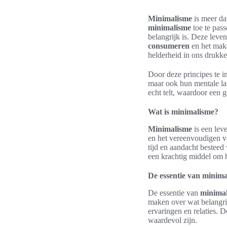
Minimalisme
is meer da
minimalisme
toe te pass
belangrijk is. Deze leven
consumeren
en het mak
helderheid in ons drukke
Door deze principes te i
maar ook hun mentale la
echt telt, waardoor een 
Wat is minimalisme?
Minimalisme
is een leve
en het vereenvoudigen van
tijd en aandacht besteed
een krachtig middel om h
De essentie van minimal
De essentie van
minimal
maken over wat belangrij
ervaringen en relaties. 
waardevol zijn.