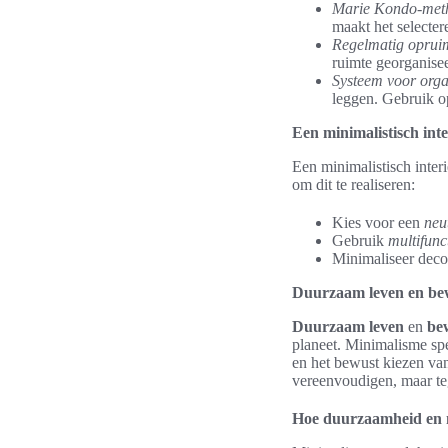
Marie Kondo-met
maakt het selecte
Regelmatig oprui
ruimte georganise
Systeem voor orga
leggen. Gebruik o
Een minimalistisch int
Een minimalistisch inter
om dit te realiseren:
Kies voor een
neu
Gebruik
multifunc
Minimaliseer decor
Duurzaam leven en be
Duurzaam leven
en
be
planeet. Minimalisme spe
en het bewust kiezen van
vereenvoudigen, maar teg
Hoe duurzaamheid en 