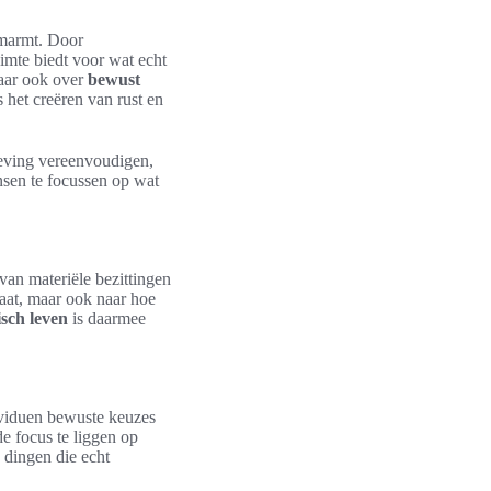
omarmt. Door
imte biedt voor wat echt
maar ook over
bewust
s het creëren van rust en
geving vereenvoudigen,
nsen te focussen op wat
 van materiële bezittingen
taat, maar ook naar hoe
isch leven
is daarmee
dividuen bewuste keuzes
de focus te liggen op
 dingen die echt