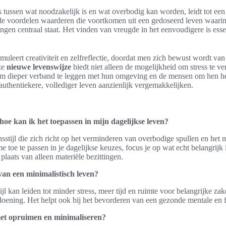
 tussen wat noodzakelijk is en wat overbodig kan worden, leidt tot een
de voordelen waarderen die voortkomen uit een gedoseerd leven waarin 
ngen centraal staat. Het vinden van vreugde in het eenvoudigere is esse
muleert creativiteit en zelfreflectie, doordat men zich bewust wordt va
ze
nieuwe levenswijze
biedt niet alleen de mogelijkheid om stress te ve
 om dieper verband te leggen met hun omgeving en de mensen om hen 
authentiekere, vollediger leven aanzienlijk vergemakkelijken.
hoe kan ik het toepassen in mijn dagelijkse leven?
sstijl die zich richt op het verminderen van overbodige spullen en he
toe te passen in je dagelijkse keuzes, focus je op wat echt belangrijk i
 plaats van alleen materiële bezittingen.
van een minimalistisch leven?
jl kan leiden tot minder stress, meer tijd en ruimte voor belangrijke z
oening. Het helpt ook bij het bevorderen van een gezonde mentale en f
et opruimen en minimaliseren?