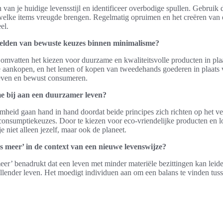
 van je huidige levensstijl en identificeer overbodige spullen. Gebrui
elke items vreugde brengen. Regelmatig opruimen en het creëren van 
el.
eelden van bewuste keuzes binnen minimalisme?
vatten het kiezen voor duurzame en kwaliteitsvolle producten in plaat
 aankopen, en het lenen of kopen van tweedehands goederen in plaats v
leven en bewust consumeren.
e bij aan een duurzamer leven?
heid gaan hand in hand doordat beide principes zich richten op het v
onsumptiekeuzes. Door te kiezen voor eco-vriendelijke producten en lo
 niet alleen jezelf, maar ook de planeet.
s meer’ in de context van een nieuwe levenswijze?
meer’ benadrukt dat een leven met minder materiële bezittingen kan leid
lender leven. Het moedigt individuen aan om een balans te vinden tuss