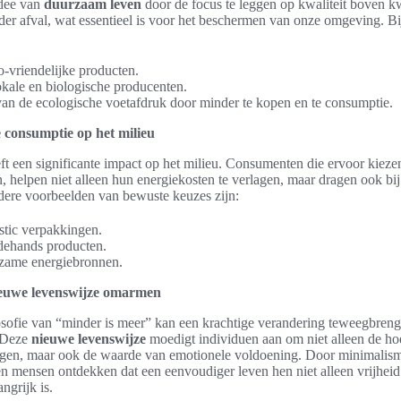
idee van
duurzaam leven
door de focus te leggen op kwaliteit boven kw
der afval, wat essentieel is voor het beschermen van onze omgeving. B
o-vriendelijke producten.
okale en biologische producenten.
an de ecologische voetafdruk door minder te kopen en te consumptie.
 consumptie op het milieu
t een significante impact op het milieu. Consumenten die ervoor kieze
n, helpen niet alleen hun energiekosten te verlagen, maar dragen ook bij
dere voorbeelden van bewuste keuzes zijn:
stic verpakkingen.
dehands producten.
rzame energiebronnen.
ieuwe levenswijze omarmen
sofie van “minder is meer” kan een krachtige verandering teweegbren
. Deze
nieuwe levenswijze
moedigt individuen aan om niet alleen de ho
egen, maar ook de waarde van emotionele voldoening. Door minimalisme
n mensen ontdekken dat een eenvoudiger leven hen niet alleen vrijheid
ngrijk is.