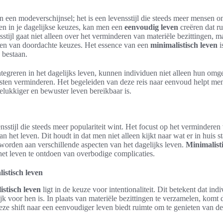
n een modeverschijnsel; het is een levensstijl die steeds meer mensen 
en in je dagelijkse keuzes, kan men een
eenvoudig leven
creëren dat ru
sstijl gaat niet alleen over het verminderen van materiële bezittingen, 
en van doordachte keuzes. Het essence van een
minimalistisch leven
i
 bestaan.
ntegreren in het dagelijks leven, kunnen individuen niet alleen hun om
sten verminderen. Het begeleiden van deze reis naar eenvoud helpt me
gelukkiger en bewuster leven bereikbaar is.
nsstijl die steeds meer populariteit wint. Het focust op het verminderen
 het leven. Dit houdt in dat men niet alleen kijkt naar wat er in huis s
 worden aan verschillende aspecten van het dagelijks leven.
Minimalist
et leven te ontdoen van overbodige complicaties.
istisch leven
istisch leven
ligt in de keuze voor intentionaliteit. Dit betekent dat in
k voor hen is. In plaats van materiële bezittingen te verzamelen, komt 
Deze shift naar een eenvoudiger leven biedt ruimte om te genieten van de