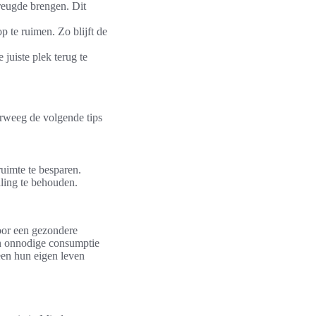
reugde brengen. Dit
p te ruimen. Zo blijft de
juiste plek terug te
erweeg de volgende tips
ruimte te besparen.
aling te behouden.
oor een gezondere
an onnodige consumptie
een hun eigen leven