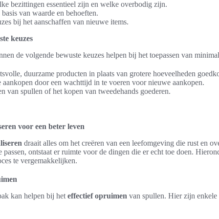
lke bezittingen essentieel zijn en welke overbodig zijn.
op basis van waarde en behoeften.
es bij het aanschaffen van nieuwe items.
ste keuzes
kunnen de volgende bewuste keuzes helpen bij het toepassen van minima
itsvolle, duurzame producten in plaats van grotere hoeveelheden goedko
 aankopen door een wachttijd in te voeren voor nieuwe aankopen.
n van spullen of het kopen van tweedehands goederen.
eren voor een beter leven
liseren
draait alles om het creëren van een leefomgeving die rust en ov
e passen, ontstaat er ruimte voor de dingen die er echt toe doen. Hiero
roces te vergemakkelijken.
ruimen
pak kan helpen bij het
effectief opruimen
van spullen. Hier zijn enkel