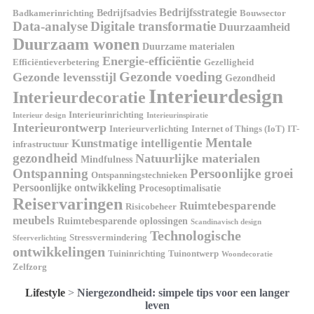
Bedrijfsstrategie
Bedrijfsadvies
Badkamerinrichting
Bouwsector
Data-analyse
Digitale transformatie
Duurzaamheid
Duurzaam wonen
Duurzame materialen
Energie-efficiëntie
Efficiëntieverbetering
Gezelligheid
Gezonde voeding
Gezonde levensstijl
Gezondheid
Interieurdesign
Interieurdecoratie
Interieurinrichting
Interieur design
Interieurinspiratie
Interieurontwerp
Interieurverlichting
Internet of Things (IoT)
IT-
Mentale
Kunstmatige intelligentie
infrastructuur
gezondheid
Natuurlijke materialen
Mindfulness
Ontspanning
Persoonlijke groei
Ontspanningstechnieken
Persoonlijke ontwikkeling
Procesoptimalisatie
Reiservaringen
Ruimtebesparende
Risicobeheer
meubels
Ruimtebesparende oplossingen
Scandinavisch design
Technologische
Stressvermindering
Sfeerverlichting
ontwikkelingen
Tuininrichting
Tuinontwerp
Woondecoratie
Zelfzorg
Lifestyle
>
Niergezondheid: simpele tips voor een langer
leven