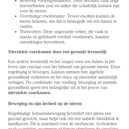
Bewerkte voedingsmiddelen:
Deze bevatten vaak hoge
hoeveelheden zout en suiker die schadelijk kunnen zijn
voor de nieren.
Overmatige eiwitinname:
Teveel eiwitten kunnen de
nieren belasten, dus het is belangrijk om een balans te
vinden.
Transvetten:
Deze ongezonde vetten, die vaak in
snacks en gefrituurd voedsel voorkomen, kunnen
ontstekingen bevorderen.
Nierziekte voorkomen door een gezonde levensstijl
Een actieve levensstijl en het zorgen voor een balans in het
leven zijn cruciaal voor het behoud van gezonde nieren. Door
regelmatig te bewegen, kunnen mensen hun algehele
gezondheid verbeteren en het risico op nierziekte aanzienlijk
verlagen. De combinatie van voeding, beweging en mentale
gezondheid speelt een belangrijke rol in het proces van
nierziekte voorkomen
.
Beweging en zijn invloed op de nieren
Regelmatige lichaamsbeweging bevordert niet alleen een
gezond gewicht, maar helpt ook om een stabiele bloeddruk te
handhaven. Dit is essentieel voor de nierfunctie. Activiteiten
zoals wandelen, zwemmen of fietsen stimuleren de circulatie,