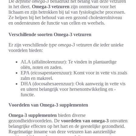
De
definitie omega-3
benadrukt het belang van deze vetzuren
in het dieet.
Omega-3 vetzuren
zijn onmisbaar voor het
lichaam en zijn betrokken bij tal van fysiologische processen.
Ze helpen bij het behoud van een gezond cholesterolniveau
en ondersteunen de functie van cellen en weefsels.
Verschillende soorten Omega-3 vetzuren
Er zijn verschillende
type omega-3 vetzuren
die ieder unieke
voordelen bieden:
ALA (alfalinoleenzuur): Te vinden in plantaardige
oliën, noten en zaden.
EPA (eicosapentaeenzuur): Komt voor in vette vis zoals
zalm en makreel.
DHA (docosahexaeenzuur): Ook aanwezig in vette vis
en uiterst belangrijk voor hersenontwikkeling en -
functie.
Voordelen van Omega-3 supplementen
Omega-3 supplementen
bieden diverse
gezondheidsvoordelen. De
voordelen van omega-3
omvatten
belangrijke effecten op het hart en de geestelijke gezondheid.
Regelmatige inname van deze vetzuren kan aanzienlijke