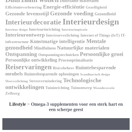
Duurzame materialen
Energie-efficiëntie
Efficiëntieverbetering
Gezelligheid
Gezonde voeding
Gezonde levensstijl
Gezondheid
Interieurdesign
Interieurdecoratie
Interieurinrichting
Interieur design
Interieurinspiratie
Interieurontwerp
Interieurverlichting
Internet of Things (IoT)
IT-
Mentale
Kunstmatige intelligentie
infrastructuur
gezondheid
Natuurlijke materialen
Mindfulness
Ontspanning
Persoonlijke groei
Ontspanningstechnieken
Persoonlijke ontwikkeling
Procesoptimalisatie
Reiservaringen
Ruimtebesparende
Risicobeheer
meubels
Ruimtebesparende oplossingen
Scandinavisch design
Technologische
Stressvermindering
Sfeerverlichting
ontwikkelingen
Tuininrichting
Tuinontwerp
Woondecoratie
Zelfzorg
Lifestyle
>
Omega-3 supplementen voor een sterk hart en
een scherpe geest