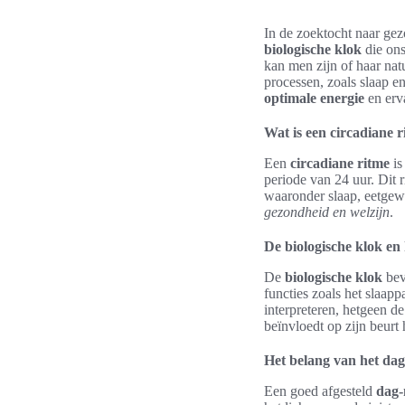
In de zoektocht naar ge
biologische klok
die ons
kan men zijn of haar nat
processen, zoals slaap en
optimale energie
en erv
Wat is een circadiane 
Een
circadiane ritme
is
periode van 24 uur. Dit 
waaronder slaap, eetgewo
gezondheid en welzijn
.
De biologische klok en
De
biologische klok
bev
functies zoals het slaapp
interpreteren, hetgeen d
beïnvloedt op zijn beurt
Het belang van het dag
Een goed afgesteld
dag-