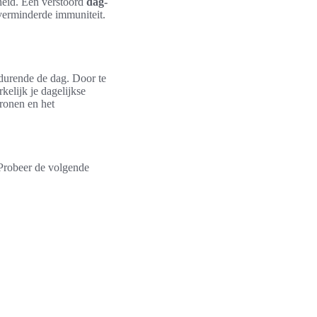
dheid. Een verstoord
dag-
verminderde immuniteit.
edurende de dag. Door te
kelijk je dagelijkse
tronen en het
 Probeer de volgende