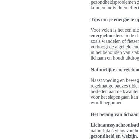
gezondheidsproblemen zo
kunnen individuen effe
Tips om je energie te o
Voor velen is het een ui
energieboosters
in de d
zoals wandelen of fietse
verhoogt de algehele ener
in het behouden van stabi
lichaam en houdt uitdro
Natuurlijke energieboos
Naast voeding en bewegi
regelmatige pauzes tijde
besteden aan de kwalitei
voor het slapengaan kan 
wordt begonnen.
Het belang van lichaam
Lichaamssynchronisati
natuurlijke cyclus van h
gezondheid en welzijn.