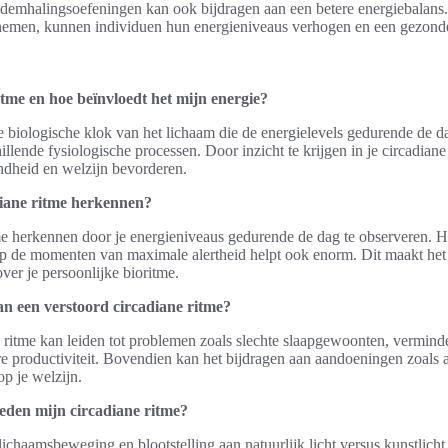
 ademhalingsoefeningen kan ook bijdragen aan een betere energiebalans.
e nemen, kunnen individuen hun energieniveaus verhogen en een gezonde
itme en hoe beïnvloedt het mijn energie?
de biologische klok van het lichaam die de energielevels gedurende de da
hillende fysiologische processen. Door inzicht te krijgen in je circadiane
ndheid en welzijn bevorderen.
diane ritme herkennen?
tme herkennen door je energieniveaus gedurende de dag te observeren. 
op de momenten van maximale alertheid helpt ook enorm. Dit maakt he
ver je persoonlijke bioritme.
an een verstoord circadiane ritme?
 ritme kan leiden tot problemen zoals slechte slaapgewoonten, vermind
e productiviteit. Bovendien kan het bijdragen aan aandoeningen zoals a
op je welzijn.
eden mijn circadiane ritme?
lichaamsbeweging en blootstelling aan natuurlijk licht versus kunstlicht