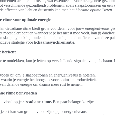
 momenten actief en in rust is, wat essentieel is voor de algehele gezon
ot verschillende gezondheidsproblemen, zoals slaapstoornissen en een 
de effecten van licht en duisternis kan men het
bioritme optimaliseren
.
 ritme voor optimale energie
en circadiane ritme biedt grote voordelen voor jouw energieniveaus g
t meest alert bent en wanneer je je het meest moe voelt, kan jij daadwer
en slaapdagboek bijhouden kan helpen bij het identificeren van deze pa
ctieve strategie voor
lichaamssynchronisatie
.
e herkent
 te ontdekken, kun je letten op verschillende signalen van je lichaam.
boek bij om je slaappatronen en energieniveaus te noteren.
waarin je energie het hoogst is voor optimale productiviteit.
an dalende energie om daarna meer rust te nemen.
iane ritme beïnvloeden
 invloed op je
circadiane ritme.
Een paar belangrijke zijn:
e eet kan van grote invloed zijn op je energieniveaus.