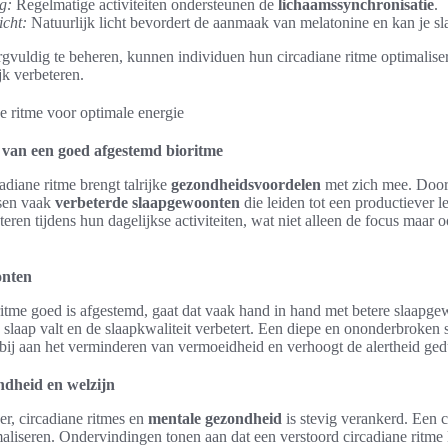
g:
Regelmatige activiteiten ondersteunen de
lichaamssynchronisatie
.
icht:
Natuurlijk licht bevordert de aanmaak van melatonine en kan je sla
gvuldig te beheren, kunnen individuen hun circadiane ritme optimalis
jk verbeteren.
van een goed afgestemd bioritme
diane ritme brengt talrijke
gezondheidsvoordelen
met zich mee. Door 
nsen vaak
verbeterde slaapgewoonten
die leiden tot een productiever l
eren tijdens hun dagelijkse activiteiten, wat niet alleen de focus maar o
onten
itme goed is afgestemd, gaat dat vaak hand in hand met betere slaapge
 slaap valt en de slaapkwaliteit verbetert. Een diepe en ononderbroken sl
 bij aan het verminderen van vermoeidheid en verhoogt de alertheid ge
ndheid en welzijn
r, circadiane ritmes en
mentale gezondheid
is stevig verankerd. Een c
liseren. Ondervindingen tonen aan dat een verstoord circadiane ritme 