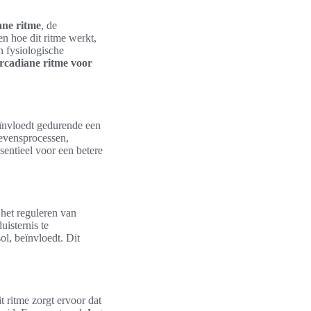
ane ritme
, de
n hoe dit ritme werkt,
n fysiologische
rcadiane ritme voor
eïnvloedt gedurende een
levensprocessen,
entieel voor een betere
 het reguleren van
uisternis te
ol, beïnvloedt. Dit
it ritme zorgt ervoor dat