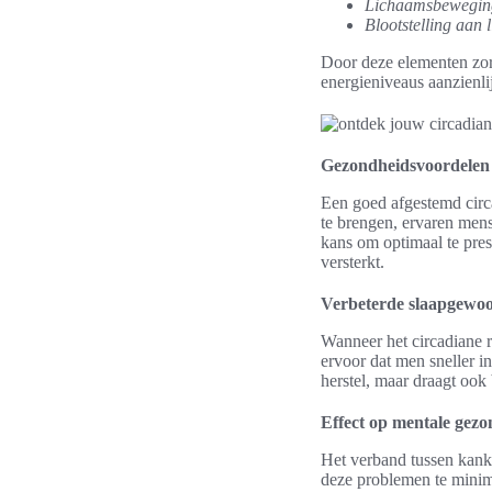
Lichaamsbewegin
Blootstelling aan l
Door deze elementen zor
energieniveaus aanzienli
Gezondheidsvoordelen 
Een goed afgestemd circa
te brengen, ervaren me
kans om optimaal te prest
versterkt.
Verbeterde slaapgewo
Wanneer het circadiane r
ervoor dat men sneller in
herstel, maar draagt ook
Effect op mentale gezo
Het verband tussen kanke
deze problemen te minima