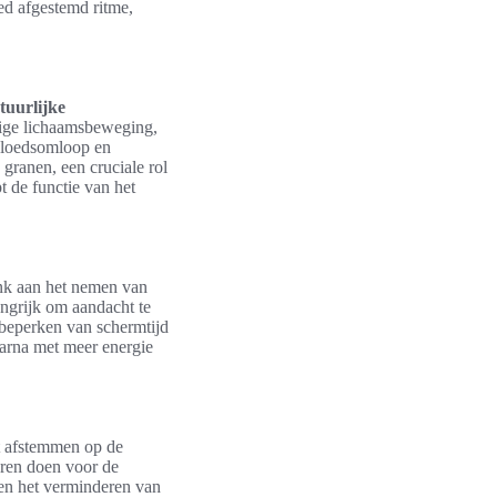
ed afgestemd ritme,
tuurlijke
tige lichaamsbeweging,
 bloedsomloop en
 granen, een cruciale rol
t de functie van het
enk aan het nemen van
angrijk om aandacht te
 beperken van schermtijd
aarna met meer energie
et afstemmen op de
eren doen voor de
 en het verminderen van