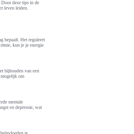
 Door deze tips in de
r leven leiden.
g bepaalt. Het reguleert
 ritme, kun je je energie
Het bijhouden van een
t mogelijk om
erde mentale
ngst en depressie, wat
 beïnvloeden je