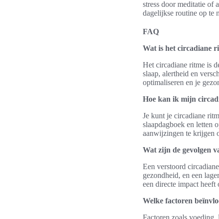
stress door meditatie of
dagelijkse routine op t
FAQ
Wat is het circadiane r
Het circadiane ritme is 
slaap, alertheid en versc
optimaliseren en je gezo
Hoe kan ik mijn circa
Je kunt je circadiane ri
slaapdagboek en letten 
aanwijzingen te krijgen o
Wat zijn de gevolgen v
Een verstoord circadiane
gezondheid, en een lager
een directe impact heeft 
Welke factoren beïnvlo
Factoren zoals voeding, 