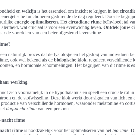
zondheid en
welzijn
is het essentieel om inzicht te krijgen in het
circadi
 energetische functioneren gedurende de dag reguleert. Door te begrijpe
uurlijke
energie optimaliseren.
Het
circadiane ritme
beïnvloedt tal va
 alertheid, wat cruciaal is voor een evenwichtig leven.
Ontdek jouw ci
aar de voordelen van een beter afgestemd levensritme.
ritme?
 een natuurlijk proces dat de fysiologie en het gedrag van individuen b
ritme, ook wel bekend als de
biologische klok
, reguleert verschillende 
onten, en hormonale schommelingen. Het begrijpen van dit ritme is ess
 haar werking
indt zich voornamelijk in de hypothalamus en speelt een cruciale rol in
atroon en de stofwisseling. Deze klok werkt door signalen van licht en d
e productie van verschillende hormonen, waaronder melatonine en cortis
 het
dag-nacht ritme
van een persoon.
-nacht ritme
nacht ritme
is noodzakelijk voor het optimaliseren van het
bioritme
. D