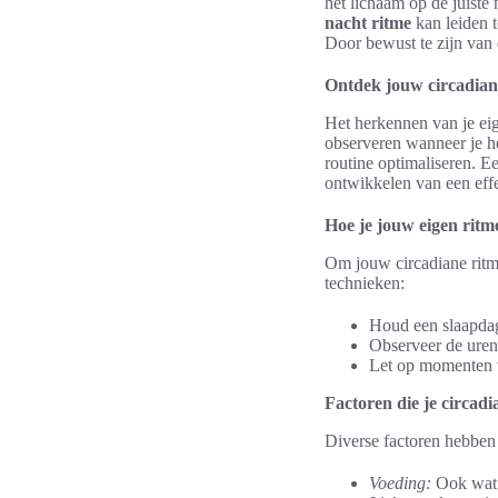
het lichaam op de juiste
nacht ritme
kan leiden t
Door bewust te zijn van 
Ontdek jouw circadiane
Het herkennen van je eig
observeren wanneer je he
routine optimaliseren. E
ontwikkelen van een effe
Hoe je jouw eigen ritm
Om jouw circadiane ritme
technieken:
Houd een slaapdag
Observeer de uren 
Let op momenten v
Factoren die je circad
Diverse factoren hebben
Voeding:
Ook wat j