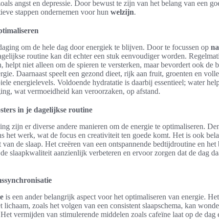
als angst en depressie. Door bewust te zijn van het belang van een go
ctieve stappen ondernemen voor hun
welzijn
.
ptimaliseren
tdaging om de hele dag door energiek te blijven. Door te focussen op
na
agelijkse routine kan dit echter een stuk eenvoudiger worden. Regelma
n, helpt niet alleen om de spieren te versterken, maar bevordert ook de
gie. Daarnaast speelt een gezond dieet, rijk aan fruit, groenten en volle
ele energielevels. Voldoende hydratatie is daarbij essentieel; water help
ging, wat vermoeidheid kan veroorzaken, op afstand.
ters in je dagelijkse routine
ng zijn er diverse andere manieren om de energie te optimaliseren. D
ns het werk, wat de focus en creativiteit ten goede komt. Het is ook bel
t van de slaap. Het creëren van een ontspannende bedtijdroutine en het
de slaapkwaliteit aanzienlijk verbeteren en ervoor zorgen dat de dag d
ssynchronisatie
e
is een ander belangrijk aspect voor het optimaliseren van energie. H
et lichaam, zoals het volgen van een consistent slaapschema, kan wond
Het vermijden van stimulerende middelen zoals cafeïne laat op de dag