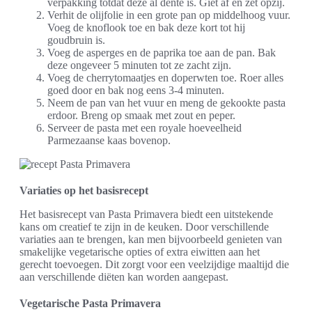
verpakking totdat deze al dente is. Giet af en zet opzij.
Verhit de olijfolie in een grote pan op middelhoog vuur.
Voeg de knoflook toe en bak deze kort tot hij
goudbruin is.
Voeg de asperges en de paprika toe aan de pan. Bak
deze ongeveer 5 minuten tot ze zacht zijn.
Voeg de cherrytomaatjes en doperwten toe. Roer alles
goed door en bak nog eens 3-4 minuten.
Neem de pan van het vuur en meng de gekookte pasta
erdoor. Breng op smaak met zout en peper.
Serveer de pasta met een royale hoeveelheid
Parmezaanse kaas bovenop.
Variaties op het basisrecept
Het basisrecept van Pasta Primavera biedt een uitstekende
kans om creatief te zijn in de keuken. Door verschillende
variaties aan te brengen, kan men bijvoorbeeld genieten van
smakelijke vegetarische opties of extra eiwitten aan het
gerecht toevoegen. Dit zorgt voor een veelzijdige maaltijd die
aan verschillende diëten kan worden aangepast.
Vegetarische Pasta Primavera