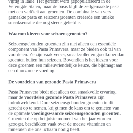
vijftig in Italië. Het gerecht werd gepopulariseerd in de
Verenigde Staten, maar de basis blijft de zelfgemaakte pasta
met een variëteit aan groenten. De combinatie van vers
gemaakte pasta en seizoensgroenten creëerde een unieke
smaaksensatie die nog steeds geliefd is.
Waarom kiezen voor seizoensgroenten?
Seizoensgebonden groenten zijn niet alleen een essentiële
component van Pasta Primavera, maar ze bieden ook tal van
voordelen. Ze zijn vaak verser, smaakvoller en goedkoper dan
groenten buiten hun seizoen. Bovendien is het kiezen voor
deze groenten een milieuvriendelijke keuze, die bijdraagt aan
een duurzamere voeding.
De voordelen van gezonde Pasta Primavera
Pasta Primavera biedt niet alleen een smaakvolle ervaring,
maar de
voordelen gezonde Pasta Primavera
zijn
indrukwekkend. Door seizoensgebonden groenten in dit
gerecht op te nemen, krijgt men de kans om te genieten van
de optimale
voedingswaarde seizoensgebonden groenten
.
Groenten die op het juiste moment van het jaar worden
geoogst, beschikken vaak over de meeste vitaminen en
mineralen die ons lichaam nodig heeft.