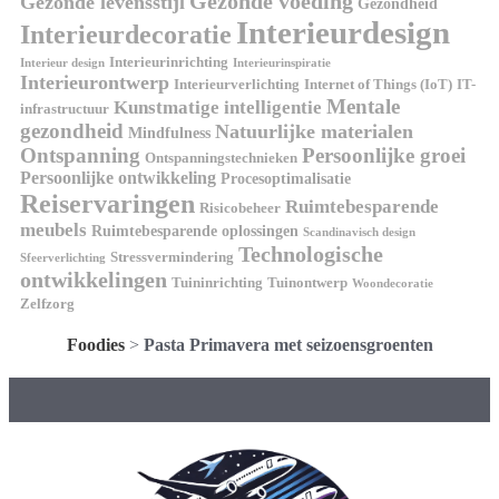
Gezonde voeding
Gezonde levensstijl
Gezondheid
Interieurdesign
Interieurdecoratie
Interieurinrichting
Interieur design
Interieurinspiratie
Interieurontwerp
Interieurverlichting
Internet of Things (IoT)
IT-
Mentale
Kunstmatige intelligentie
infrastructuur
gezondheid
Natuurlijke materialen
Mindfulness
Ontspanning
Persoonlijke groei
Ontspanningstechnieken
Persoonlijke ontwikkeling
Procesoptimalisatie
Reiservaringen
Ruimtebesparende
Risicobeheer
meubels
Ruimtebesparende oplossingen
Scandinavisch design
Technologische
Stressvermindering
Sfeerverlichting
ontwikkelingen
Tuininrichting
Tuinontwerp
Woondecoratie
Zelfzorg
Foodies
>
Pasta Primavera met seizoensgroenten