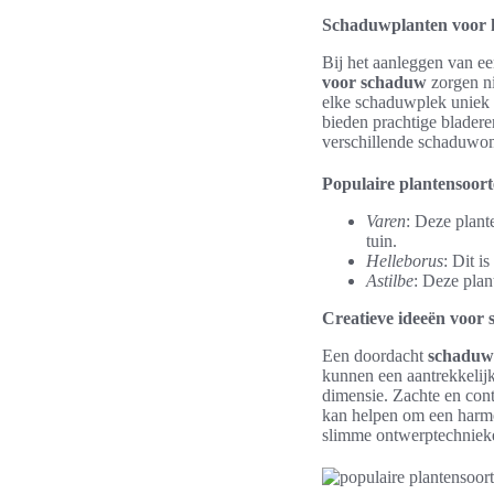
Schaduwplanten voor k
Bij het aanleggen van een
voor schaduw
zorgen ni
elke schaduwplek uniek 
bieden prachtige bladere
verschillende schaduwo
Populaire plantensoor
Varen
: Deze plant
tuin.
Helleborus
: Dit i
Astilbe
: Deze plan
Creatieve ideeën voor 
Een doordacht
schaduw
kunnen een aantrekkelijk
dimensie. Zachte en cont
kan helpen om een harmon
slimme ontwerptechnieke