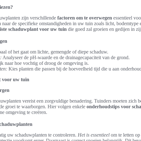
iezen?
uwplanten zijn verschillende
factoren om te overwegen
essentieel voo
en naar de specifieke omstandigheden in uw tuin zoals licht, bodemtype 
uiste schaduwplant voor uw tuin
die goed zal groeien en gedijen in z
egen
al of het gaat om lichte, gemengde of diepe schaduw.
:
Analyseer de pH-waarde en de drainagecapaciteit van de grond.
k naar hoe vochtig of droog de omgeving is.
ten:
Kies planten die passen bij de hoeveelheid tijd die u aan onderhoud
t voor uw tuin
rgen
uwplanten vereist een zorgvuldige benadering. Tuinders moeten zich be
e groei te waarborgen. Hier volgen enkele
onderhoudstips voor sch
ne omgeving te creëren.
schaduwplanten
tig uw schaduwplanten te controleren.
Het is essentieel
om te letten op
etectie voorkomt erger. Daarnaast is correct snoeien belangrijk. Dit bevo