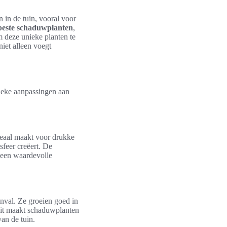
 in de tuin, vooral voor
beste schaduwplanten
,
m deze unieke planten te
iet alleen voegt
ieke aanpassingen aan
deaal maakt voor drukke
sfeer creëert. De
e een waardevolle
inval. Ze groeien goed in
Dit maakt schaduwplanten
an de tuin.