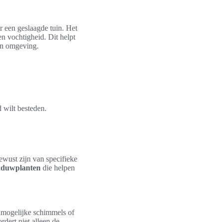
r een geslaagde tuin. Het
en vochtigheid. Dit helpt
ijn omgeving.
 wilt besteden.
wust zijn van specifieke
aduwplanten
die helpen
 mogelijke schimmels of
rdert niet alleen de