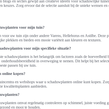
 blogs en secties gewijd aan creatieve ideeën voor schaduwrijke tuinen,
euzes. Zorg ervoor dat de selectie aansluit bij de unieke wensen en 
duwplanten voor mijn tuin?
 voor uw tuin zijn onder andere Varens, Helleborus en Astilbe. Deze p
ke plekken en bieden een mooie variëteit aan kleuren en texturen.
chaduwplanten voor mijn specifieke situatie?
iste schaduwplanten is het belangrijk om factoren zoals de hoeveelheid b
onderhoudsbereidheid in overweging te nemen. Dit helpt bij het select
este passen bij uw tuin.
 online kopen?
e tuincentra en webshops waar u schaduwplanten online kunt kopen. Zorg
e kwaliteitsplanten aanbieden.
duwplanten?
uwplanten omvat regelmatig controleren op schimmel, juiste voeding ge
 gezond en mooi te houden.