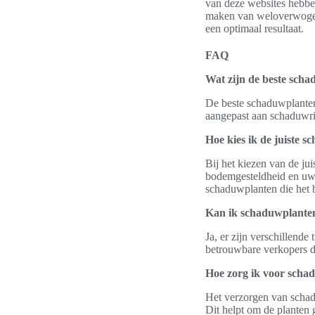
van deze websites hebben
maken van weloverwogen k
een optimaal resultaat.
FAQ
Wat zijn de beste scha
De beste schaduwplanten
aangepast aan schaduwrij
Hoe kies ik de juiste s
Bij het kiezen van de ju
bodemgesteldheid en uw 
schaduwplanten die het b
Kan ik schaduwplanten
Ja, er zijn verschillend
betrouwbare verkopers di
Hoe zorg ik voor scha
Het verzorgen van schad
Dit helpt om de planten