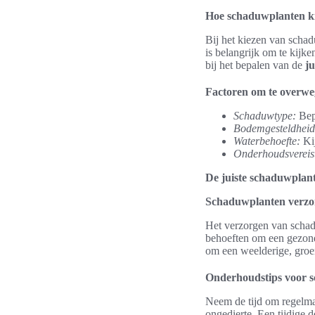
Hoe schaduwplanten k
Bij het kiezen van schad
is belangrijk om te kijk
bij het bepalen van de
j
Factoren om te overw
Schaduwtype:
Bepa
Bodemgesteldheid
Waterbehoefte:
Kij
Onderhoudsvereis
De juiste schaduwplan
Schaduwplanten verzo
Het verzorgen van schad
behoeften om een gezond
om een weelderige, groe
Onderhoudstips voor 
Neem de tijd om regelma
ongedierte. Een tijdige d