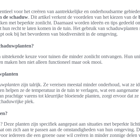
ntieel voor het creëren van aantrekkelijke en onderhoudsarme gebieden
in de schaduw
. Dit artikel verkent de voordelen van het kiezen van de
ekken met beperkte zonlicht. Daarnaast worden ideeën en tips gedeeld o
t hun recht te laten komen in de tuin. Het gebruik van schaduwplanten n
pt ook bij het bevorderen van biodiversiteit in de omgeving.
chaduwplanten?
 uitstekende keuze voor tuinen die minder zonlicht ontvangen. Hun un
 maken hen niet alleen functioneel maar ook mooi.
wplanten
uwplanten
zijn talrijk. Ze vereisen meestal minder onderhoud, wat ze i
en helpen ze de temperatuur in de tuin te verlagen, wat een aangename 
van prachtige varens tot kleurrijke bloeiende planten, zorgt ervoor dat z
schaduwrijke plek.
ten?
n
? Deze planten zijn specifiek aangepast aan situaties met beperkte licht
taat om zich aan te passen aan de omstandigheden van hun omgeving. 
 voor iedereen die een groene oase wil creëren in minder zonnige delen v