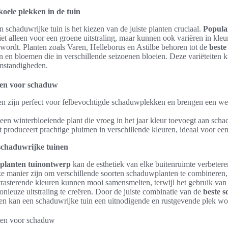
oele plekken in de tuin
 schaduwrijke tuin is het kiezen van de juiste planten cruciaal.
Popula
et alleen voor een groene uitstraling, maar kunnen ook variëren in kleu
wordt. Planten zoals Varen, Helleborus en Astilbe behoren tot de
best
n en bloemen die in verschillende seizoenen bloeien. Deze variëteiten k
mstandigheden.
ten voor schaduw
en zijn perfect voor felbevochtigde schaduwplekken en brengen een weel
s een winterbloeiende plant die vroeg in het jaar kleur toevoegt aan sch
t produceert prachtige pluimen in verschillende kleuren, ideaal voor een
schaduwrijke tuinen
planten tuinontwerp
kan de esthetiek van elke buitenruimte verbete
e manier zijn om verschillende soorten schaduwplanten te combineren,
rasterende kleuren kunnen mooi samensmelten, terwijl het gebruik van 
ieuze uitstraling te creëren. Door de juiste combinatie van de
beste 
n kan een schaduwrijke tuin een uitnodigende en rustgevende plek wo