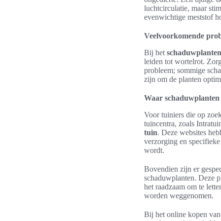
luchtcirculatie, maar st
evenwichtige meststof ho
Veelvoorkomende pro
Bij het
schaduwplanten
leiden tot wortelrot. Z
probleem; sommige schad
zijn om de planten optima
Waar schaduwplanten 
Voor tuiniers die op zoe
tuincentra, zoals Intratu
tuin
. Deze websites hebb
verzorging en specifiek
wordt.
Bovendien zijn er gespec
schaduwplanten. Deze pla
het raadzaam om te lette
worden weggenomen.
Bij het online kopen van 