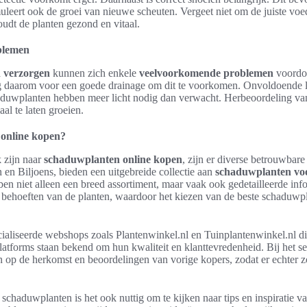
imuleert ook de groei van nieuwe scheuten. Vergeet niet om de juiste voe
udt de planten gezond en vitaal.
blemen
 verzorgen
kunnen zich enkele
veelvoorkomende problemen
voordo
org daarom voor een goede drainage om dit te voorkomen. Onvoldoende l
uwplanten hebben meer licht nodig dan verwacht. Herbeoordeling van
al te laten groeien.
online kopen?
k zijn naar
schaduwplanten online kopen
, zijn er diverse betrouwbare
in en Biljoens, bieden een uitgebreide collectie aan
schaduwplanten voo
en niet alleen een breed assortiment, maar vaak ook gedetailleerde inf
e behoeften van de planten, waardoor het kiezen van de beste schaduwp
ialiseerde webshops zoals Plantenwinkel.nl en Tuinplantenwinkel.nl di
tforms staan bekend om hun kwaliteit en klanttevredenheid. Bij het sel
n op de herkomst en beoordelingen van vorige kopers, zodat er echter z
schaduwplanten is het ook nuttig om te kijken naar tips en inspiratie va