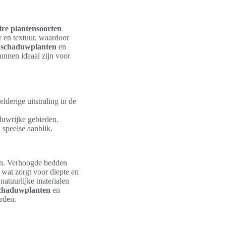
ire plantensoorten
r en textuur, waardoor
e schaduwplanten
en
unnen ideaal zijn voor
derige uitstraling in de
aduwrijke gebieden.
 speelse aanblik.
ren. Verhoogde bedden
 wat zorgt voor diepte en
natuurlijke materialen
schaduwplanten
en
rden.