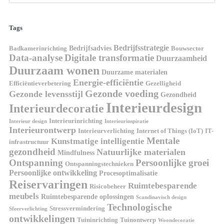
Tags
Bedrijfsstrategie
Bedrijfsadvies
Badkamerinrichting
Bouwsector
Data-analyse
Digitale transformatie
Duurzaamheid
Duurzaam wonen
Duurzame materialen
Energie-efficiëntie
Efficiëntieverbetering
Gezelligheid
Gezonde voeding
Gezonde levensstijl
Gezondheid
Interieurdesign
Interieurdecoratie
Interieurinrichting
Interieur design
Interieurinspiratie
Interieurontwerp
Interieurverlichting
Internet of Things (IoT)
IT-
Mentale
Kunstmatige intelligentie
infrastructuur
gezondheid
Natuurlijke materialen
Mindfulness
Ontspanning
Persoonlijke groei
Ontspanningstechnieken
Persoonlijke ontwikkeling
Procesoptimalisatie
Reiservaringen
Ruimtebesparende
Risicobeheer
meubels
Ruimtebesparende oplossingen
Scandinavisch design
Technologische
Stressvermindering
Sfeerverlichting
ontwikkelingen
Tuininrichting
Tuinontwerp
Woondecoratie