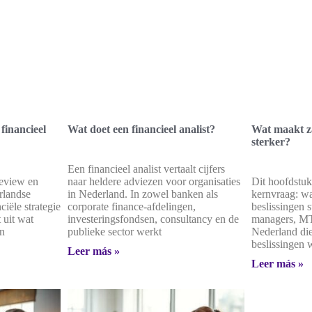
inancieel
Wat doet een financieel analist?
Wat maakt za
sterker?
Een financieel analist vertaalt cijfers
review en
naar heldere adviezen voor organisaties
Dit hoofdstuk
rlandse
in Nederland. In zowel banken als
kernvraag: wa
iële strategie
corporate finance-afdelingen,
beslissingen s
 uit wat
investeringsfondsen, consultancy en de
managers, MT
en
publieke sector werkt
Nederland die
beslissingen 
Leer más »
Leer más »