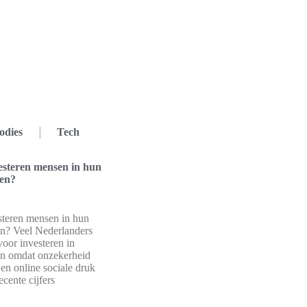
odies
Tech
steren mensen in hun
wen?
teren mensen in hun
en? Veel Nederlanders
voor investeren in
en omdat onzekerheid
 en online sociale druk
cente cijfers