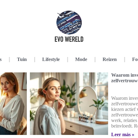
s
Tuin
Lifestyle
Mode
Reizen
Fo
Waarom inve
zelfvertrou
Waarom inves
zelfvertrouw
kiezen actief 
zelfvertrouw
werk, relaties
beïnvloedt. Re
Leer más »