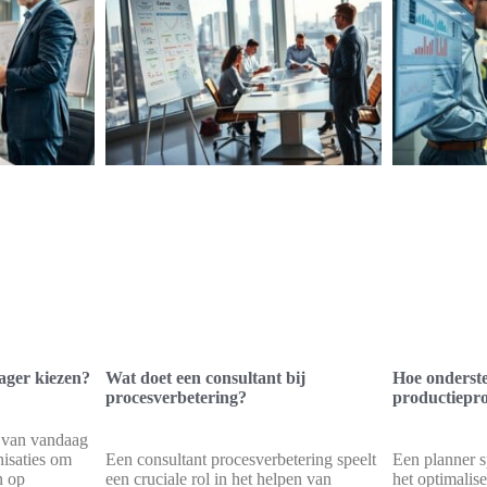
ger kiezen?
Wat doet een consultant bij
Hoe onderste
procesverbetering?
productiepr
d van vandaag
nisaties om
Een consultant procesverbetering speelt
Een planner sp
n op
een cruciale rol in het helpen van
het optimalis