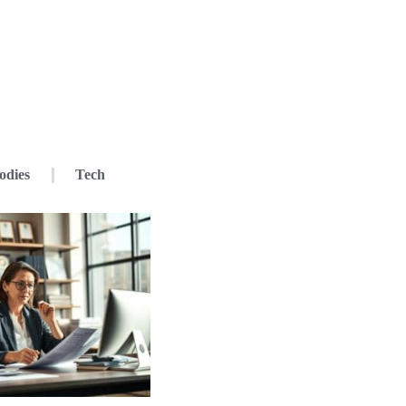
odies
Tech