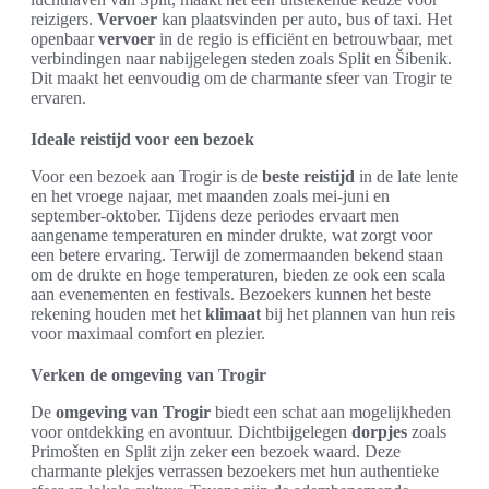
reizigers.
Vervoer
kan plaatsvinden per auto, bus of taxi. Het
openbaar
vervoer
in de regio is efficiënt en betrouwbaar, met
verbindingen naar nabijgelegen steden zoals Split en Šibenik.
Dit maakt het eenvoudig om de charmante sfeer van Trogir te
ervaren.
Ideale reistijd voor een bezoek
Voor een bezoek aan Trogir is de
beste reistijd
in de late lente
en het vroege najaar, met maanden zoals mei-juni en
september-oktober. Tijdens deze periodes ervaart men
aangename temperaturen en minder drukte, wat zorgt voor
een betere ervaring. Terwijl de zomermaanden bekend staan
om de drukte en hoge temperaturen, bieden ze ook een scala
aan evenementen en festivals. Bezoekers kunnen het beste
rekening houden met het
klimaat
bij het plannen van hun reis
voor maximaal comfort en plezier.
Verken de omgeving van Trogir
De
omgeving van Trogir
biedt een schat aan mogelijkheden
voor ontdekking en avontuur. Dichtbijgelegen
dorpjes
zoals
Primošten en Split zijn zeker een bezoek waard. Deze
charmante plekjes verrassen bezoekers met hun authentieke