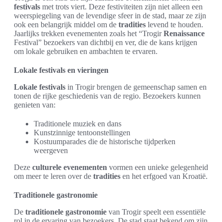
festivals
met trots viert. Deze festiviteiten zijn niet alleen een
weerspiegeling van de levendige sfeer in de stad, maar ze zijn
ook een belangrijk middel om de
tradities
levend te houden.
Jaarlijks trekken evenementen zoals het “Trogir
Renaissance
Festival” bezoekers van dichtbij en ver, die de kans krijgen
om lokale gebruiken en ambachten te ervaren.
Lokale festivals en vieringen
Lokale festivals
in Trogir brengen de gemeenschap samen en
tonen de rijke geschiedenis van de regio. Bezoekers kunnen
genieten van:
Traditionele muziek en dans
Kunstzinnige tentoonstellingen
Kostuumparades die de historische tijdperken
weergeven
Deze
culturele evenementen
vormen een unieke gelegenheid
om meer te leren over de
tradities
en het erfgoed van Kroatië.
Traditionele gastronomie
De
traditionele gastronomie
van Trogir speelt een essentiële
rol in de ervaring van bezoekers. De stad staat bekend om zijn