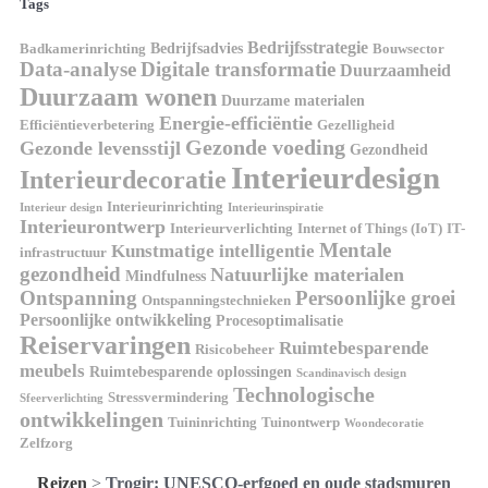
Tags
Bedrijfsstrategie
Bedrijfsadvies
Badkamerinrichting
Bouwsector
Data-analyse
Digitale transformatie
Duurzaamheid
Duurzaam wonen
Duurzame materialen
Energie-efficiëntie
Efficiëntieverbetering
Gezelligheid
Gezonde voeding
Gezonde levensstijl
Gezondheid
Interieurdesign
Interieurdecoratie
Interieurinrichting
Interieur design
Interieurinspiratie
Interieurontwerp
Interieurverlichting
Internet of Things (IoT)
IT-
Mentale
Kunstmatige intelligentie
infrastructuur
gezondheid
Natuurlijke materialen
Mindfulness
Ontspanning
Persoonlijke groei
Ontspanningstechnieken
Persoonlijke ontwikkeling
Procesoptimalisatie
Reiservaringen
Ruimtebesparende
Risicobeheer
meubels
Ruimtebesparende oplossingen
Scandinavisch design
Technologische
Stressvermindering
Sfeerverlichting
ontwikkelingen
Tuininrichting
Tuinontwerp
Woondecoratie
Zelfzorg
Reizen
>
Trogir: UNESCO-erfgoed en oude stadsmuren