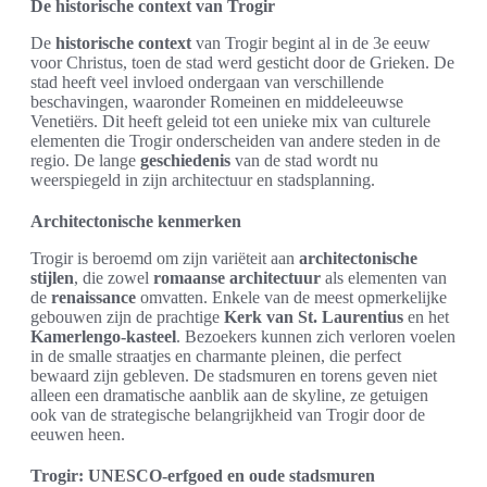
De historische context van Trogir
De
historische context
van Trogir begint al in de 3e eeuw
voor Christus, toen de stad werd gesticht door de Grieken. De
stad heeft veel invloed ondergaan van verschillende
beschavingen, waaronder Romeinen en middeleeuwse
Venetiërs. Dit heeft geleid tot een unieke mix van culturele
elementen die Trogir onderscheiden van andere steden in de
regio. De lange
geschiedenis
van de stad wordt nu
weerspiegeld in zijn architectuur en stadsplanning.
Architectonische kenmerken
Trogir is beroemd om zijn variëteit aan
architectonische
stijlen
, die zowel
romaanse architectuur
als elementen van
de
renaissance
omvatten. Enkele van de meest opmerkelijke
gebouwen zijn de prachtige
Kerk van St. Laurentius
en het
Kamerlengo-kasteel
. Bezoekers kunnen zich verloren voelen
in de smalle straatjes en charmante pleinen, die perfect
bewaard zijn gebleven. De stadsmuren en torens geven niet
alleen een dramatische aanblik aan de skyline, ze getuigen
ook van de strategische belangrijkheid van Trogir door de
eeuwen heen.
Trogir: UNESCO-erfgoed en oude stadsmuren