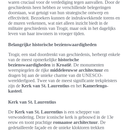
waren cruciaal voor de verdediging tegen aanvallen. Door de
geschiedenis heen hebben ze verschillende belegeringen
doorstaan, wat getuigt van hun strategische ontwerp en
effectiviteit. Bezoekers kunnen de indrukwekkende torens en
de muren verkennen, wat niet alleen inzicht biedt in de
militaire geschiedenis van Trogir, maar ook in het dagelijks
leven van haar inwoners in vroeger tijden.
Belangrijke historische bezienswaardigheden
Trogir, een stad doordrenkt van geschiedenis, herbergt enkele
van de meest opmerkelijke
historische
bezienswaardigheden
in
Kroatië
. De monumenten
weerspiegelen de rijke
middeleeuwse architectuur
en
dragen bij aan de unieke charme van dit UNESCO-
werelderfgoed. Twee van de meest significante trekpleisters
zijn de
Kerk van St. Laurentius
en het
Kamerlengo-
kasteel
.
Kerk van St. Laurentius
De
Kerk van St. Laurentius
is een schepper van
verwondering. Deze iconische kerk is gebouwd in de 13e
eeuw en toont prachtige
romaanse architectuur
. De
gedetailleerde façade en de unieke kloktoren trekken