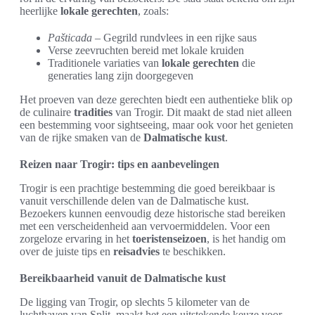
heerlijke
lokale gerechten
, zoals:
Pašticada
– Gegrild rundvlees in een rijke saus
Verse zeevruchten bereid met lokale kruiden
Traditionele variaties van
lokale gerechten
die
generaties lang zijn doorgegeven
Het proeven van deze gerechten biedt een authentieke blik op
de culinaire
tradities
van Trogir. Dit maakt de stad niet alleen
een bestemming voor sightseeing, maar ook voor het genieten
van de rijke smaken van de
Dalmatische kust
.
Reizen naar Trogir: tips en aanbevelingen
Trogir is een prachtige bestemming die goed bereikbaar is
vanuit verschillende delen van de Dalmatische kust.
Bezoekers kunnen eenvoudig deze historische stad bereiken
met een verscheidenheid aan vervoermiddelen. Voor een
zorgeloze ervaring in het
toeristenseizoen
, is het handig om
over de juiste tips en
reisadvies
te beschikken.
Bereikbaarheid vanuit de Dalmatische kust
De ligging van Trogir, op slechts 5 kilometer van de
luchthaven van Split, maakt het een uitstekende keuze voor