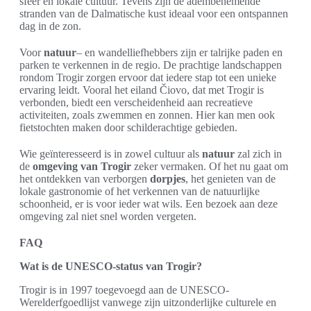
sfeer en lokale cultuur. Tevens zijn de adembenemende
stranden van de Dalmatische kust ideaal voor een ontspannen
dag in de zon.
Voor
natuur
– en wandelliefhebbers zijn er talrijke paden en
parken te verkennen in de regio. De prachtige landschappen
rondom Trogir zorgen ervoor dat iedere stap tot een unieke
ervaring leidt. Vooral het eiland Čiovo, dat met Trogir is
verbonden, biedt een verscheidenheid aan recreatieve
activiteiten, zoals zwemmen en zonnen. Hier kan men ook
fietstochten maken door schilderachtige gebieden.
Wie geïnteresseerd is in zowel cultuur als
natuur
zal zich in
de
omgeving van Trogir
zeker vermaken. Of het nu gaat om
het ontdekken van verborgen
dorpjes
, het genieten van de
lokale gastronomie of het verkennen van de natuurlijke
schoonheid, er is voor ieder wat wils. Een bezoek aan deze
omgeving zal niet snel worden vergeten.
FAQ
Wat is de UNESCO-status van Trogir?
Trogir is in 1997 toegevoegd aan de UNESCO-
Werelderfgoedlijst vanwege zijn uitzonderlijke culturele en