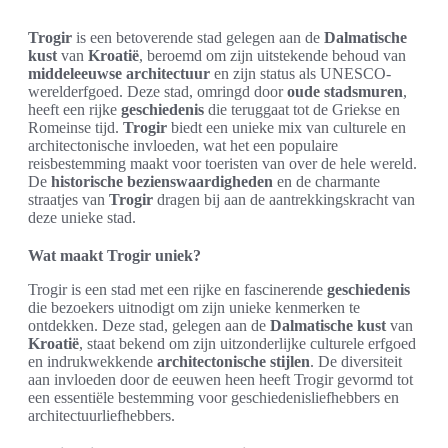
Trogir
is een betoverende stad gelegen aan de
Dalmatische
kust
van
Kroatië
, beroemd om zijn uitstekende behoud van
middeleeuwse architectuur
en zijn status als UNESCO-
werelderfgoed. Deze stad, omringd door
oude stadsmuren
,
heeft een rijke
geschiedenis
die teruggaat tot de Griekse en
Romeinse tijd.
Trogir
biedt een unieke mix van culturele en
architectonische invloeden, wat het een populaire
reisbestemming maakt voor toeristen van over de hele wereld.
De
historische bezienswaardigheden
en de charmante
straatjes van
Trogir
dragen bij aan de aantrekkingskracht van
deze unieke stad.
Wat maakt Trogir uniek?
Trogir is een stad met een rijke en fascinerende
geschiedenis
die bezoekers uitnodigt om zijn unieke kenmerken te
ontdekken. Deze stad, gelegen aan de
Dalmatische kust
van
Kroatië
, staat bekend om zijn uitzonderlijke culturele erfgoed
en indrukwekkende
architectonische stijlen
. De diversiteit
aan invloeden door de eeuwen heen heeft Trogir gevormd tot
een essentiële bestemming voor geschiedenisliefhebbers en
architectuurliefhebbers.