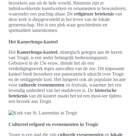
bezoekers aan uit de hele wereld. Binnenin zijn er
indrukwekkende kunstwerken en ornamenten te bewonderen,
waaronder een prachtig altaar. De
religieuze betekenis
van
deze kerk is diepgeworteld in het leven van de lokale
gemeenschap. Het is een plek waar geschiedenis en
spiritualiteit samenkomen.
Het Kamerlengo-kasteel
Het
Kamerlengo-kasteel
, strategisch gelegen aan de haven
van Trogir, is een ander belangrijk herkenningspunt.
Gebouwd in de 15e eeuw, diende het als een
verdedigingswerk tegen aanvallen van de zee. Dit imposante
kasteel biedt bezoekers een panoramisch uitzicht over Trogir
en de omliggende kust. Het fungeert ook als populaire locatie
voor
culturele evenementen
en festivals, waarmee het een
levendig onderdeel van het stadsleven is. De
historische
betekenis
van dit kasteel maakt het tot een must-see tijdens
een bezoek aan Trogir.
Cultureel erfgoed en evenementen in Trogir
Trogir is een stad die zijn
culturele evenementen
en
lokale