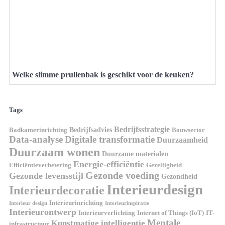
Welke slimme prullenbak is geschikt voor de keuken?
Tags
Bedrijfsstrategie
Bedrijfsadvies
Badkamerinrichting
Bouwsector
Data-analyse
Digitale transformatie
Duurzaamheid
Duurzaam wonen
Duurzame materialen
Energie-efficiëntie
Efficiëntieverbetering
Gezelligheid
Gezonde voeding
Gezonde levensstijl
Gezondheid
Interieurdesign
Interieurdecoratie
Interieurinrichting
Interieur design
Interieurinspiratie
Interieurontwerp
Interieurverlichting
Internet of Things (IoT)
IT-
Mentale
Kunstmatige intelligentie
infrastructuur