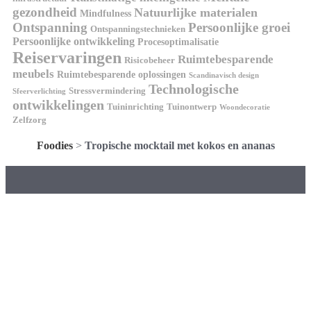
gezondheid
Natuurlijke materialen
Mindfulness
Ontspanning
Persoonlijke groei
Ontspanningstechnieken
Persoonlijke ontwikkeling
Procesoptimalisatie
Reiservaringen
Ruimtebesparende
Risicobeheer
meubels
Ruimtebesparende oplossingen
Scandinavisch design
Technologische
Stressvermindering
Sfeerverlichting
ontwikkelingen
Tuininrichting
Tuinontwerp
Woondecoratie
Zelfzorg
Foodies
>
Tropische mocktail met kokos en ananas