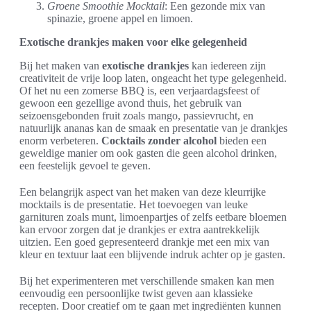
Groene Smoothie Mocktail
: Een gezonde mix van
spinazie, groene appel en limoen.
Exotische drankjes maken voor elke gelegenheid
Bij het maken van
exotische drankjes
kan iedereen zijn
creativiteit de vrije loop laten, ongeacht het type gelegenheid.
Of het nu een zomerse BBQ is, een verjaardagsfeest of
gewoon een gezellige avond thuis, het gebruik van
seizoensgebonden fruit zoals mango, passievrucht, en
natuurlijk ananas kan de smaak en presentatie van je drankjes
enorm verbeteren.
Cocktails zonder alcohol
bieden een
geweldige manier om ook gasten die geen alcohol drinken,
een feestelijk gevoel te geven.
Een belangrijk aspect van het maken van deze kleurrijke
mocktails is de presentatie. Het toevoegen van leuke
garnituren zoals munt, limoenpartjes of zelfs eetbare bloemen
kan ervoor zorgen dat je drankjes er extra aantrekkelijk
uitzien. Een goed gepresenteerd drankje met een mix van
kleur en textuur laat een blijvende indruk achter op je gasten.
Bij het experimenteren met verschillende smaken kan men
eenvoudig een persoonlijke twist geven aan klassieke
recepten. Door creatief om te gaan met ingrediënten kunnen