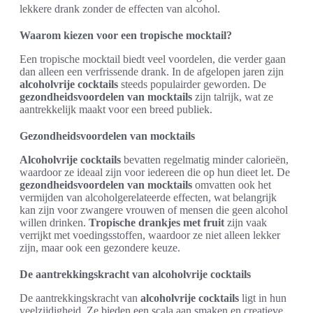
lekkere drank zonder de effecten van alcohol.
Waarom kiezen voor een tropische mocktail?
Een tropische mocktail biedt veel voordelen, die verder gaan
dan alleen een verfrissende drank. In de afgelopen jaren zijn
alcoholvrije cocktails
steeds populairder geworden. De
gezondheidsvoordelen van mocktails
zijn talrijk, wat ze
aantrekkelijk maakt voor een breed publiek.
Gezondheidsvoordelen van mocktails
Alcoholvrije cocktails
bevatten regelmatig minder calorieën,
waardoor ze ideaal zijn voor iedereen die op hun dieet let. De
gezondheidsvoordelen van mocktails
omvatten ook het
vermijden van alcoholgerelateerde effecten, wat belangrijk
kan zijn voor zwangere vrouwen of mensen die geen alcohol
willen drinken.
Tropische drankjes met fruit
zijn vaak
verrijkt met voedingsstoffen, waardoor ze niet alleen lekker
zijn, maar ook een gezondere keuze.
De aantrekkingskracht van alcoholvrije cocktails
De aantrekkingskracht van
alcoholvrije cocktails
ligt in hun
veelzijdigheid. Ze bieden een scala aan smaken en creatieve