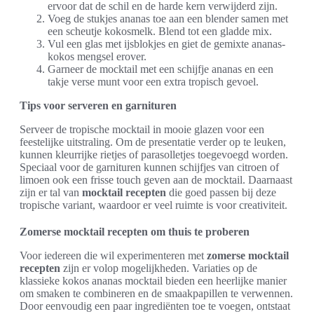
ervoor dat de schil en de harde kern verwijderd zijn.
Voeg de stukjes ananas toe aan een blender samen met
een scheutje kokosmelk. Blend tot een gladde mix.
Vul een glas met ijsblokjes en giet de gemixte ananas-
kokos mengsel erover.
Garneer de mocktail met een schijfje ananas en een
takje verse munt voor een extra tropisch gevoel.
Tips voor serveren en garnituren
Serveer de tropische mocktail in mooie glazen voor een
feestelijke uitstraling. Om de presentatie verder op te leuken,
kunnen kleurrijke rietjes of parasolletjes toegevoegd worden.
Speciaal voor de garnituren kunnen schijfjes van citroen of
limoen ook een frisse touch geven aan de mocktail. Daarnaast
zijn er tal van
mocktail recepten
die goed passen bij deze
tropische variant, waardoor er veel ruimte is voor creativiteit.
Zomerse mocktail recepten om thuis te proberen
Voor iedereen die wil experimenteren met
zomerse mocktail
recepten
zijn er volop mogelijkheden. Variaties op de
klassieke kokos ananas mocktail bieden een heerlijke manier
om smaken te combineren en de smaakpapillen te verwennen.
Door eenvoudig een paar ingrediënten toe te voegen, ontstaat