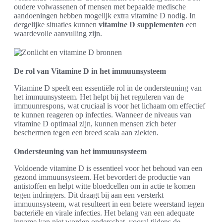
oudere volwassenen of mensen met bepaalde medische
aandoeningen hebben mogelijk extra vitamine D nodig. In
dergelijke situaties kunnen
vitamine D supplementen
een
waardevolle aanvulling zijn.
De rol van Vitamine D in het immuunsysteem
Vitamine D speelt een essentiële rol in de ondersteuning van
het immuunsysteem. Het helpt bij het reguleren van de
immuunrespons, wat cruciaal is voor het lichaam om effectief
te kunnen reageren op infecties. Wanneer de niveaus van
vitamine D optimaal zijn, kunnen mensen zich beter
beschermen tegen een breed scala aan ziekten.
Ondersteuning van het immuunsysteem
Voldoende vitamine D is essentieel voor het behoud van een
gezond immuunsysteem. Het bevordert de productie van
antistoffen en helpt witte bloedcellen om in actie te komen
tegen indringers. Dit draagt bij aan een versterkt
immuunsysteem, wat resulteert in een betere weerstand tegen
bacteriële en virale infecties. Het belang van een adequate
inname kan niet worden onderschat, vooral tijdens de