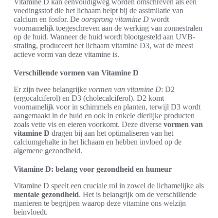
Vitamine D kan eenvoudigweg worden omschreven als een
voedingsstof die het lichaam helpt bij de assimilatie van
calcium en fosfor. De
oorsprong vitamine D
wordt
voornamelijk toegeschreven aan de werking van zonnestralen
op de huid. Wanneer de huid wordt blootgesteld aan UVB-
straling, produceert het lichaam vitamine D3, wat de meest
actieve vorm van deze vitamine is.
Verschillende vormen van Vitamine D
Er zijn twee belangrijke
vormen van vitamine D
: D2
(ergocalciferol) en D3 (cholecalciferol). D2 komt
voornamelijk voor in schimmels en planten, terwijl D3 wordt
aangemaakt in de huid en ook in enkele dierlijke producten
zoals vette vis en eieren voorkomt. Deze diverse
vormen van
vitamine D
dragen bij aan het optimaliseren van het
calciumgehalte in het lichaam en hebben invloed op de
algemene gezondheid.
Vitamine D: belang voor gezondheid en humeur
Vitamine D speelt een cruciale rol in zowel de lichamelijke als
mentale gezondheid
. Het is belangrijk om de verschillende
manieren te begrijpen waarop deze vitamine ons welzijn
beïnvloedt.