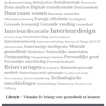
Bedrijfsstrategie
Bedrijfsadvies
Badkamerinrichting
Bouwsector
Data-analyse
Digitale transformatie
Duurzaamheid
Duurzaam wonen
Duurzame materialen
Energie-efficiëntie
Efficiëntieverbetering
Gezelligheid
Gezonde voeding
Gezonde levensstijl
Gezondheid
Interieurdesign
Interieurdecoratie
Interieurinrichting
Interieur design
Interieurinspiratie
Interieurontwerp
Interieurverlichting
Internet of Things (IoT)
IT-
Mentale
Kunstmatige intelligentie
infrastructuur
gezondheid
Natuurlijke materialen
Mindfulness
Ontspanning
Persoonlijke groei
Ontspanningstechnieken
Persoonlijke ontwikkeling
Procesoptimalisatie
Reiservaringen
Ruimtebesparende
Risicobeheer
meubels
Ruimtebesparende oplossingen
Scandinavisch design
Technologische
Stressvermindering
Sfeerverlichting
ontwikkelingen
Tuininrichting
Tuinontwerp
Woondecoratie
Zelfzorg
Lifestyle
>
Vitamine D: belang voor gezondheid en humeur