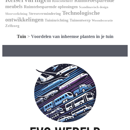
Ruimtebesparende
Risicobeheer
meubels
Ruimtebesparende oplossingen
Scandinavisch design
Technologische
Stressvermindering
Sfeerverlichting
ontwikkelingen
Tuininrichting
Tuinontwerp
Woondecoratie
Zelfzorg
Tuin
>
Voordelen van inheemse planten in je tuin