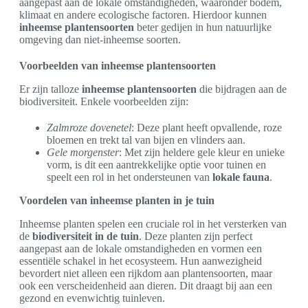
aangepast aan de lokale omstandigheden, waaronder bodem,
klimaat en andere ecologische factoren. Hierdoor kunnen
inheemse plantensoorten
beter gedijen in hun natuurlijke
omgeving dan niet-inheemse soorten.
Voorbeelden van inheemse plantensoorten
Er zijn talloze
inheemse plantensoorten
die bijdragen aan de
biodiversiteit. Enkele voorbeelden zijn:
Zalmroze dovenetel
: Deze plant heeft opvallende, roze
bloemen en trekt tal van bijen en vlinders aan.
Gele morgenster
: Met zijn heldere gele kleur en unieke
vorm, is dit een aantrekkelijke optie voor tuinen en
speelt een rol in het ondersteunen van
lokale fauna
.
Voordelen van inheemse planten in je tuin
Inheemse planten spelen een cruciale rol in het versterken van
de
biodiversiteit in de tuin
. Deze planten zijn perfect
aangepast aan de lokale omstandigheden en vormen een
essentiële schakel in het ecosysteem. Hun aanwezigheid
bevordert niet alleen een rijkdom aan plantensoorten, maar
ook een verscheidenheid aan dieren. Dit draagt bij aan een
gezond en evenwichtig tuinleven.