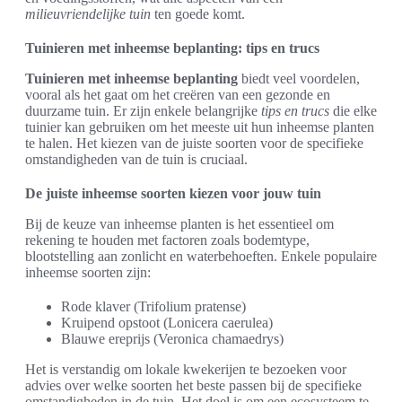
milieuvriendelijke tuin
ten goede komt.
Tuinieren met inheemse beplanting: tips en trucs
Tuinieren met inheemse beplanting
biedt veel voordelen,
vooral als het gaat om het creëren van een gezonde en
duurzame tuin. Er zijn enkele belangrijke
tips en trucs
die elke
tuinier kan gebruiken om het meeste uit hun inheemse planten
te halen. Het kiezen van de juiste soorten voor de specifieke
omstandigheden van de tuin is cruciaal.
De juiste inheemse soorten kiezen voor jouw tuin
Bij de keuze van inheemse planten is het essentieel om
rekening te houden met factoren zoals bodemtype,
blootstelling aan zonlicht en waterbehoeften. Enkele populaire
inheemse soorten zijn:
Rode klaver (Trifolium pratense)
Kruipend opstoot (Lonicera caerulea)
Blauwe ereprijs (Veronica chamaedrys)
Het is verstandig om lokale kwekerijen te bezoeken voor
advies over welke soorten het beste passen bij de specifieke
omstandigheden in de tuin. Het doel is om een ecosysteem te