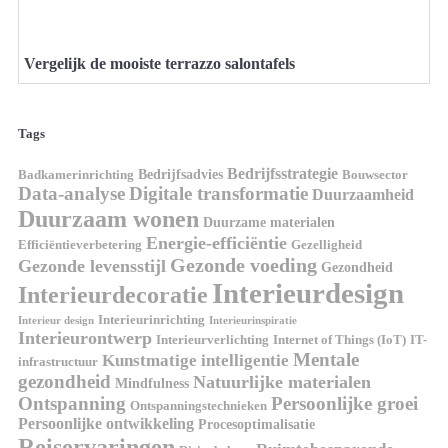
Vergelijk de mooiste terrazzo salontafels
Tags
Bedrijfsstrategie
Bedrijfsadvies
Badkamerinrichting
Bouwsector
Data-analyse
Digitale transformatie
Duurzaamheid
Duurzaam wonen
Duurzame materialen
Energie-efficiëntie
Efficiëntieverbetering
Gezelligheid
Gezonde voeding
Gezonde levensstijl
Gezondheid
Interieurdesign
Interieurdecoratie
Interieurinrichting
Interieur design
Interieurinspiratie
Interieurontwerp
Interieurverlichting
Internet of Things (IoT)
IT-
Mentale
Kunstmatige intelligentie
infrastructuur
gezondheid
Natuurlijke materialen
Mindfulness
Ontspanning
Persoonlijke groei
Ontspanningstechnieken
Persoonlijke ontwikkeling
Procesoptimalisatie
Reiservaringen