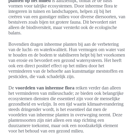
planten op het milieu
is aanzienlijk, omdat ze de basis
vormen voor talrijke ecosystemen. Door inheemse flora te
integreren in tuinen en landschappen, helpen zij bij het
creëren van een gunstiger milieu voor diverse diersoorten, van
bestuivers zoals bijen tot grotere fauna. Dit bevordert niet
alleen de biodiversiteit, maar versterkt ook de ecologische
balans.
Bovendien dragen inheemse planten bij aan de verbetering
van de lucht- en waterkwaliteit. Hun vermogen om water vast
te houden en de bodem te stabiliseren helpt bij het voorkomen
van erosie en bevordert een gezond watersysteem. Het heeft
ook een direct positief effect op het milieu door het
verminderen van de behoefte aan kunstmatige meststoffen en
pesticiden, die vaak schadelijk zijn.
De
voordelen van inheemse flora
reiken verder dan alleen
het verminderen van milieuschade; ze bieden ook belangrijke
ecosystemen diensten die essentieel zijn voor de menselijke
gezondheid en welzijn. In een tijd waarin klimaatverandering
steeds dringender wordt, is het essentieel dat men de
voordelen van inheemse planten in overweging neemt. Deze
plantensoorten zijn niet alleen een stap richting een
duurzamere toekomst, maar ook een noodzakelijk element
voor het behoud van een gezond milieu.