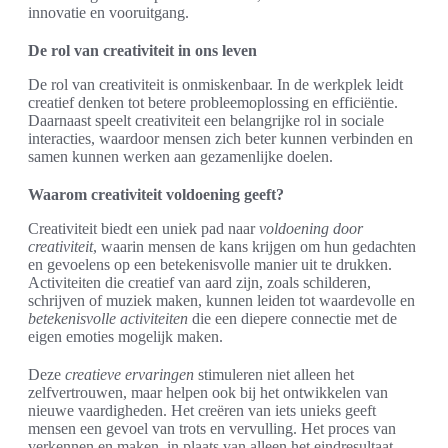
innovatie en vooruitgang.
De rol van creativiteit in ons leven
De rol van creativiteit is onmiskenbaar. In de werkplek leidt
creatief denken tot betere probleemoplossing en efficiëntie.
Daarnaast speelt creativiteit een belangrijke rol in sociale
interacties, waardoor mensen zich beter kunnen verbinden en
samen kunnen werken aan gezamenlijke doelen.
Waarom creativiteit voldoening geeft?
Creativiteit biedt een uniek pad naar
voldoening door
creativiteit
, waarin mensen de kans krijgen om hun gedachten
en gevoelens op een betekenisvolle manier uit te drukken.
Activiteiten die creatief van aard zijn, zoals schilderen,
schrijven of muziek maken, kunnen leiden tot waardevolle en
betekenisvolle activiteiten
die een diepere connectie met de
eigen emoties mogelijk maken.
Deze
creatieve ervaringen
stimuleren niet alleen het
zelfvertrouwen, maar helpen ook bij het ontwikkelen van
nieuwe vaardigheden. Het creëren van iets unieks geeft
mensen een gevoel van trots en vervulling. Het proces van
verkennen en maken, in plaats van alleen het eindresultaat,