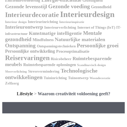
Efficiëntieverbetering
Gezelligheid
Gezonde voeding
Gezonde levensstijl
Gezondheid
Interieurdesign
Interieurdecoratie
Interieurinrichting
Interieur design
Interieurinspiratie
Interieurontwerp
Interieurverlichting
Internet of Things (IoT)
IT-
Mentale
Kunstmatige intelligentie
infrastructuur
gezondheid
Natuurlijke materialen
Mindfulness
Ontspanning
Persoonlijke groei
Ontspanningstechnieken
Persoonlijke ontwikkeling
Procesoptimalisatie
Reiservaringen
Ruimtebesparende
Risicobeheer
meubels
Ruimtebesparende oplossingen
Scandinavisch design
Technologische
Stressvermindering
Sfeerverlichting
ontwikkelingen
Tuininrichting
Tuinontwerp
Woondecoratie
Zelfzorg
Lifestyle
>
Waarom creativiteit voldoening geeft?