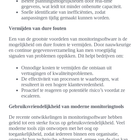
Betere planningsmogelijkheden door real-time
gegevens, wat leidt tot minder onbenutte capaciteit.
Snelle identificatie van inefficiënties, zodat
aanpassingen tijdig gemaakt kunnen worden.
Vermijden van dure fouten
Een van de grootste voordelen van monitoringsoftware is de
mogelijkheid om dure fouten te vermijden. Door nauwkeurige
en continue gegevensverzameling kan men vroegtijdig
signalen van problemen oppikken. Dit helpt bedrijven om:
Onnodige kosten te vermijden die ontstaan uit
vertragingen of kwaliteitsproblemen.
De effectiviteit van processen te waarborgen, wat
resulteert in een hogere klanttevredenheid.
Proactief te reageren op potentiële risico’s voordat ze
escaleren.
Gebruiksvriendelijkheid van moderne monitoringtools
De recente ontwikkelingen in monitoringsoftware hebben
geleid tot een sterke focus op gebruiksvriendelijkheid. Veel
moderne tools zijn ontworpen met het oog op
toegankelijkheid, zodat iedereen binnen een organisatie,
ongeacht hun technische achtergrond, ermee aan de slag kan.