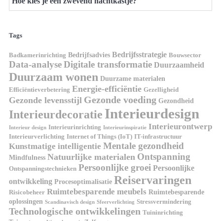
Hoe kies je een zwevend nachtkastje?
Tags
Bedrijfsstrategie
Bedrijfsadvies
Badkamerinrichting
Bouwsector
Data-analyse
Digitale transformatie
Duurzaamheid
Duurzaam wonen
Duurzame materialen
Energie-efficiëntie
Efficiëntieverbetering
Gezelligheid
Gezonde voeding
Gezonde levensstijl
Gezondheid
Interieurdesign
Interieurdecoratie
Interieurontwerp
Interieurinrichting
Interieur design
Interieurinspiratie
Interieurverlichting
Internet of Things (IoT)
IT-infrastructuur
Mentale gezondheid
Kunstmatige intelligentie
Ontspanning
Natuurlijke materialen
Mindfulness
Persoonlijke groei
Persoonlijke
Ontspanningstechnieken
Reiservaringen
ontwikkeling
Procesoptimalisatie
Ruimtebesparende meubels
Ruimtebesparende
Risicobeheer
oplossingen
Stressvermindering
Scandinavisch design
Sfeerverlichting
Technologische ontwikkelingen
Tuininrichting