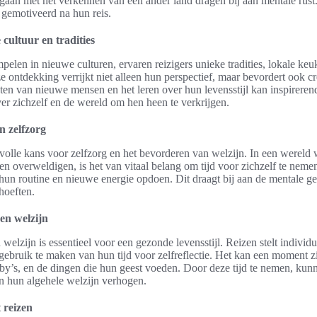
 gaan met het verkennen van een ander land dragen bij aan mentale rus
 gemotiveerd na hun reis.
ultuur en tradities
pelen in nieuwe culturen, ervaren reizigers unieke tradities, lokale keu
 ontdekking verrijkt niet alleen hun perspectief, maar bevordert ook cre
n van nieuwe mensen en het leren over hun levensstijl kan inspirerend
er zichzelf en de wereld om hen heen te verkrijgen.
n zelfzorg
olle kans voor zelfzorg en het bevorderen van welzijn. In een wereld 
en overweldigen, is het van vitaal belang om tijd voor zichzelf te neme
un routine en nieuwe energie opdoen. Dit draagt bij aan de mentale ge
hoeften.
gen welzijn
 welzijn is essentieel voor een gezonde levensstijl. Reizen stelt individ
 gebruik te maken van hun tijd voor zelfreflectie. Het kan een moment zij
by’s, en de dingen die hun geest voeden. Door deze tijd te nemen, kun
n hun algehele welzijn verhogen.
 reizen