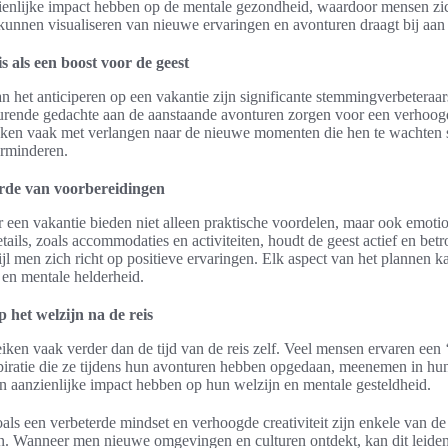
enlijke impact hebben op de mentale gezondheid, waardoor mensen zi
unnen visualiseren van nieuwe ervaringen en avonturen draagt bij aan 
 als een boost voor de geest
n het anticiperen op een vakantie zijn significante stemmingverbetera
durende gedachte aan de aanstaande avonturen zorgen voor een verhoogd
ken vaak met verlangen naar de nieuwe momenten die hen te wachten st
erminderen.
rde van voorbereidingen
 een vakantie bieden niet alleen praktische voordelen, maar ook emotio
ails, zoals accommodaties en activiteiten, houdt de geest actief en bet
ijl men zich richt op positieve ervaringen. Elk aspect van het plannen k
 en mentale helderheid.
p het welzijn na de reis
iken vaak verder dan de tijd van de reis zelf. Veel mensen ervaren een ‘p
spiratie die ze tijdens hun avonturen hebben opgedaan, meenemen in hun
n aanzienlijke impact hebben op hun welzijn en mentale gesteldheid.
ls een verbeterde mindset en verhoogde creativiteit zijn enkele van de 
en. Wanneer men nieuwe omgevingen en culturen ontdekt, kan dit leiden