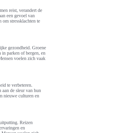
en reist, verandert de
 aan een gevoel van
n om stressklachten te
elijke gezondheid. Groene
n in parken of bergen, en
 Mensen voelen zich vaak
eid te verbeteren.
 aan de sleur van hun
om nieuwe culturen en
uitputting. Reizen
 ervaringen en