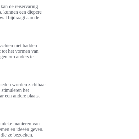
 kan de reiservaring
s, kunnen een diepere
wat bijdraagt aan de
sschien niet hadden
 tot het vormen van
gen om anders te
kheden worden zichtbaar
 stimuleren het
r een andere plaats,
t unieke manieren van
lemen en ideeën geven.
 die ze bezoeken,