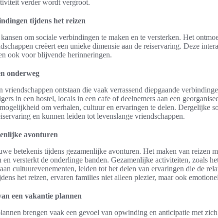
iviteit verder wordt vergroot.
indingen tijdens het reizen
e kansen om sociale verbindingen te maken en te versterken. Het ontm
dschappen creëert een unieke dimensie aan de reiservaring. Deze interac
gen ook voor blijvende herinneringen.
en onderweg
en vriendschappen ontstaan die vaak verrassend diepgaande verbindinge
gers in een hostel, locals in een cafe of deelnemers aan een georganise
ogelijkheid om verhalen, cultuur en ervaringen te delen. Dergelijke s
eiservaring en kunnen leiden tot levenslange vriendschappen.
enlijke avonturen
ieuwe betekenis tijdens gezamenlijke avonturen. Het maken van reizen me
en versterkt de onderlinge banden. Gezamenlijke activiteiten, zoals h
aan cultuurevenementen, leiden tot het delen van ervaringen die de rela
ijdens het reizen, ervaren families niet alleen plezier, maar ook emotione
van een vakantie plannen
plannen brengen vaak een gevoel van opwinding en anticipatie met zi