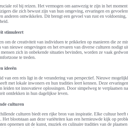
ruciale rol bij reizen. Het vermogen om aanwezig te zijn in het moment
eizigers die zich bewust zijn van hun omgeving, ervaringen en gevoelen
en anderen ontwikkelen. Dit brengt een gevoel van rust en voldoening, 
heid.
it stimuleert
n om de creativiteit van individuen te prikkelen op manieren die ze mi
 van nieuwe omgevingen en het ervaren van diverse culturen nodigt uit
mensen zich in onbekende situaties bevinden, worden ze vaak gedwon
mfortzone te treden.
en ideeën
d van een reis ligt in de verandering van perspectief. Nieuwe mogelij
eeft met lokale inwoners en hun tradities leert kennen. Deze ervaringen
leiden tot innovatieve oplossingen. Door simpelweg te verplaatsen naa
teit ontdekken in hun dagelijkse leven.
ende culturen
illende culturen biedt een rijke bron van inspiratie. Elke cultuur heef
. Het blootstaan aan deze variëteiten kan een hernieuwde kijk op prob
en opnemen uit de kunst, muziek en culinaire tradities van de plaatsen