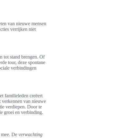
oeten van nieuwe mensen
ties verrijken niet
n tot stand brengen. Of
erde tour, deze spontane
ociale verbindingen
t familieleden creëert
et verkennen van nieuwe
tie verdiepen. Door te
le groei en verbinding.
ch mee. De
verwachting