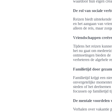
waardoor hun eigen creat
De rol van sociale verb
Reizen biedt uitstekend
en het aangaan van vrien
alleen de reis, maar zor
Vriendschappen creër
Tijdens het reizen kunn
het nu gaat om medereizi
ontmoetingen bieden de m
verbeteren de algehele r
Familietijd door gezam
Familietijd krijgt een n
onvergetelijke momenten 
steden of het deelnemen 
focussen op familietijd t
De mentale voordelen 
Verhalen over vakantie 