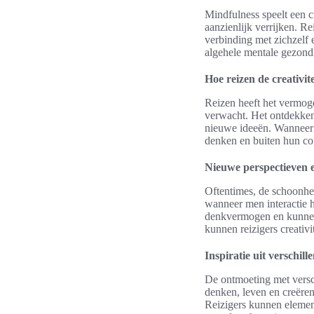
Mindfulness speelt een c
aanzienlijk verrijken. R
verbinding met zichzelf 
algehele mentale gezond
Hoe reizen de creativite
Reizen heeft het vermoge
verwacht. Het ontdekken
nieuwe ideeën. Wanneer 
denken en buiten hun co
Nieuwe perspectieven 
Oftentimes, de schoonhei
wanneer men interactie h
denkvermogen en kunnen 
kunnen reizigers creativi
Inspiratie uit verschill
De ontmoeting met versch
denken, leven en creëren
Reizigers kunnen element