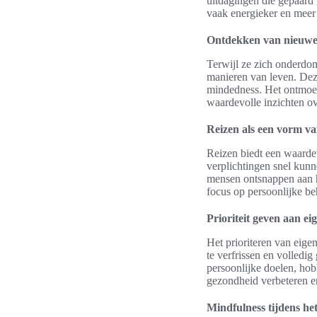
uitdagingen die gepaard
vaak energieker en meer
Ontdekken van nieuwe c
Terwijl ze zich onderdom
manieren van leven. Deze
mindedness. Het ontmoete
waardevolle inzichten ov
Reizen als een vorm va
Reizen biedt een waardev
verplichtingen snel kunn
mensen ontsnappen aan h
focus op persoonlijke be
Prioriteit geven aan ei
Het prioriteren van eigen
te verfrissen en volledig
persoonlijke doelen, hob
gezondheid verbeteren e
Mindfulness tijdens het