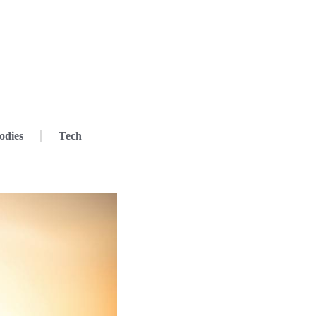
odies
Tech