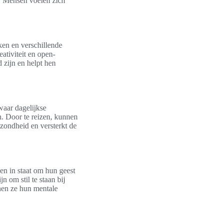
t. Mensen voelen zich
ken en verschillende
ativiteit en open-
 zijn en helpt hen
waar dagelijkse
n. Door te reizen, kunnen
zondheid en versterkt de
uen in staat om hun geest
n om stil te staan bij
nen ze hun mentale