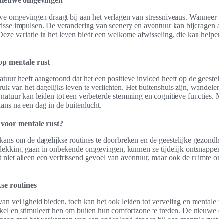
r nieuwe omgevingen
e omgevingen draagt bij aan het verlagen van stressniveaus. Wanneer m
frisse impulsen. De verandering van scenery en avontuur kan bijdragen
eze variatie in het leven biedt een welkome afwisseling, die kan helpe
op mentale rust
atuur heeft aangetoond dat het een positieve invloed heeft op de geest
k van het dagelijks leven te verlichten. Het buitenshuis zijn, wandele
natuur kan leiden tot een verbeterde stemming en cognitieve functies.
ans na een dag in de buitenlucht.
 voor mentale rust?
kans om de dagelijkse routines te doorbreken en de geestelijke gezondh
kking gaan in onbekende omgevingen, kunnen ze tijdelijk ontsnappen
dt niet alleen een verfrissend gevoel van avontuur, maar ook de ruimte 
se routines
an veiligheid bieden, toch kan het ook leiden tot verveling en mentale 
rkel en stimuleert hen om buiten hun comfortzone te treden. De nieuwe