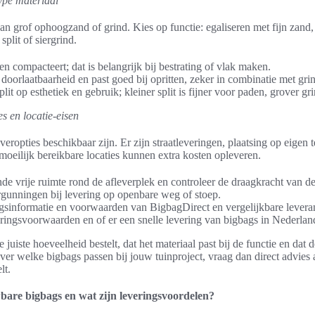
type materiaal
an grof ophoogzand of grind. Kies op functie: egaliseren met fijn zand,
split of siergrind.
 en compacteert; dat is belangrijk bij bestrating of vlak maken.
 doorlaatbaarheid en past goed bij opritten, zeker in combinatie met gri
plit op esthetiek en gebruik; kleiner split is fijner voor paden, grover gr
s en locatie-eisen
eropties beschikbaar zijn. Er zijn straatleveringen, plaatsing op eigen t
 moeilijk bereikbare locaties kunnen extra kosten opleveren.
de vrije ruimte rond de afleverplek en controleer de draagkracht van d
rgunningen bij levering op openbare weg of stoep.
ngsinformatie en voorwaarden van BigbagDirect en vergelijkbare leveran
eringsvoorwaarden en of er een snelle levering van bigbags in Nederland
e juiste hoeveelheid bestelt, dat het materiaal past bij de functie en dat
 over welke bigbags passen bij jouw tuinproject, vraag dan direct advies
lt.
bare bigbags en wat zijn leveringsvoordelen?