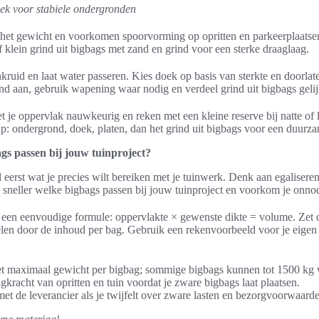
ek voor stabiele ondergronden
 het gewicht en voorkomen spoorvorming op opritten en parkeerplaatse
f klein grind uit bigbags met zand en grind voor een sterke draaglaag.
uid en laat water passeren. Kies doek op basis van sterkte en doorlat
d aan, gebruik wapening waar nodig en verdeel grind uit bigbags gelij
et je oppervlak nauwkeurig en reken met een kleine reserve bij natte of
p: ondergrond, doek, platen, dan het grind uit bigbags voor een duurz
ags passen bij jouw tuinproject?
l eerst wat je precies wilt bereiken met je tuinwerk. Denk aan egaliseren
e sneller welke bigbags passen bij jouw tuinproject en voorkom je onno
een eenvoudige formule: oppervlakte × gewenste dikte = volume. Zet 
elen door de inhoud per bag. Gebruik een rekenvoorbeeld voor je eige
 maximaal gewicht per bigbag; sommige bigbags kunnen tot 1500 kg w
gkracht van opritten en tuin voordat je zware bigbags laat plaatsen.
t de leverancier als je twijfelt over zware lasten en bezorgvoorwaard