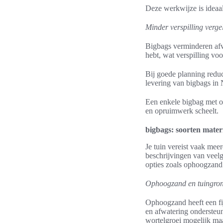
Deze werkwijze is ideaal
Minder verspilling verge
Bigbags verminderen afva
hebt, wat verspilling voo
Bij goede planning reduc
levering van bigbags in 
Een enkele bigbag met o
en opruimwerk scheelt.
bigbags: soorten mater
Je tuin vereist vaak mee
beschrijvingen van veelg
opties zoals ophoogzand 
Ophoogzand en tuingrond
Ophoogzand heeft een fi
en afwatering ondersteun
wortelgroei mogelijk ma