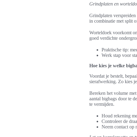
Grindplaten en worteldo
Grindplaten verspreiden
in combinatie met split o
Worteldoek voorkomt onkr
goed verdichte ondergron
Praktische tip: me
Werk stap voor sta
Hoe kies je welke bigb
Voordat je bestelt, bepaa
sierafwerking. Zo kies j
Bereken het volume met 
aantal bigbags door te d
te vermijden.
Houd rekening met
Controleer de draa
Neem contact op me