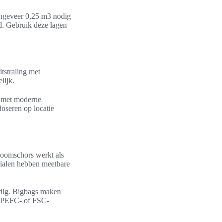
ongeveer 0,25 m3 nodig
d. Gebruik deze lagen
itstraling met
lijk.
ed met moderne
doseren op locatie
Boomschors werkt als
rialen hebben meetbare
odig. Bigbags maken
en PEFC- of FSC-