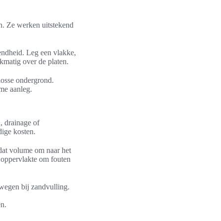
n. Ze werken uitstekend
endheid. Leg een vlakke,
kmatig over de platen.
 losse ondergrond.
ame aanleg.
, drainage of
dige kosten.
dat volume om naar het
n oppervlakte om fouten
egen bij zandvulling.
en.