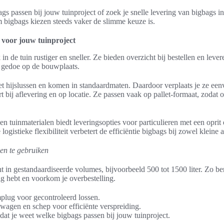
gs passen bij jouw tuinproject of zoek je snelle levering van bigbags 
bigbags kiezen steeds vaker de slimme keuze is.
 voor jouw tuinproject
 de tuin rustiger en sneller. Ze bieden overzicht bij bestellen en lever
 gedoe op de bouwplaats.
et hijslussen en komen in standaardmaten. Daardoor verplaats je ze ee
rt bij aflevering en op locatie. Ze passen vaak op pallet-formaat, zodat
n tuinmaterialen biedt leveringsopties voor particulieren met een oprit 
logistieke flexibiliteit verbetert de efficiëntie bigbags bij zowel kleine 
en te gebruiken
 in gestandaardiseerde volumes, bijvoorbeeld 500 tot 1500 liter. Zo b
ig hebt en voorkom je overbestelling.
lug voor gecontroleerd lossen.
wagen en schep voor efficiënte verspreiding.
at je weet welke bigbags passen bij jouw tuinproject.