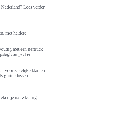
in Nederland? Lees verder
en, met heldere
nvoudig met een heftruck
 opslag compact en
en voor zakelijke klanten
als grote klussen.
ereken je nauwkeurig