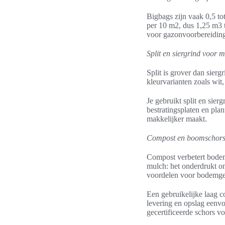
Bigbags zijn vaak 0,5 t
per 10 m2, dus 1,25 m3 t
voor gazonvoorbereiding,
Split en siergrind voor 
Split is grover dan siergr
kleurvarianten zoals wit
Je gebruikt split en sie
bestratingsplaten en pla
makkelijker maakt.
Compost en boomschors
Compost verbetert bodem
mulch: het onderdrukt o
voordelen voor bodemg
Een gebruikelijke laag 
levering en opslag eenv
gecertificeerde schors vo