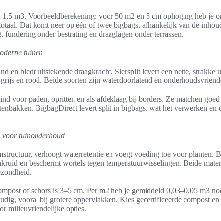
ot 1,5 m3. Voorbeeldberekening: voor 50 m2 en 5 cm ophoging heb je 
otaal. Dat komt neer op één of twee bigbags, afhankelijk van de inhou
 fundering onder bestrating en draaglagen onder terrassen.
moderne tuinen
ind en biedt uitstekende draagkracht. Siersplit levert een nette, strakke u
, grijs en rood. Beide soorten zijn waterdoorlatend en onderhoudsvriende
rgrind voor paden, opritten en als afdeklaag bij borders. Ze matchen go
ntenbakken. BigbagDirect levert split in bigbags, wat het verwerken en 
 voor tuinonderhoud
structuur, verhoogt waterretentie en voegt voeding toe voor planten. 
nkruid en beschermt wortels tegen temperatuurwisselingen. Beide mate
ezondheid.
compost of schors is 3–5 cm. Per m2 heb je gemiddeld 0,03–0,05 m3 n
oudig, vooral bij grotere oppervlakken. Kies gecertificeerde compost 
or milieuvriendelijke opties.