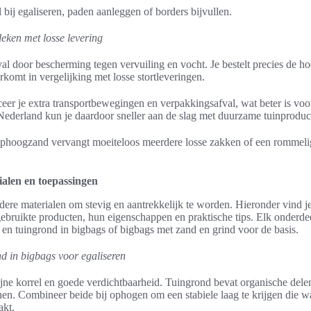
 bij egaliseren, paden aanleggen of borders bijvullen.
leken met losse levering
l door bescherming tegen vervuiling en vocht. Je bestelt precies de ho
rkomt in vergelijking met losse stortleveringen.
eer je extra transportbewegingen en verpakkingsafval, wat beter is voor
Nederland kun je daardoor sneller aan de slag met duurzame tuinproduc
phoogzand vervangt moeiteloos meerdere losse zakken of een rommelig
ialen en toepassingen
rdere materialen om stevig en aantrekkelijk te worden. Hieronder vind je
ebruikte producten, hun eigenschappen en praktische tips. Elk onderdee
en tuingrond in bigbags of bigbags met zand en grind voor de basis.
 in bigbags voor egaliseren
jne korrel en goede verdichtbaarheid. Tuingrond bevat organische dele
en. Combineer beide bij ophogen om een stabiele laag te krijgen die wa
akt.