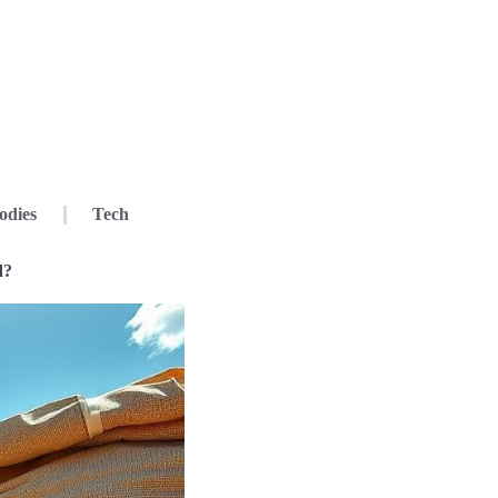
odies
Tech
d?