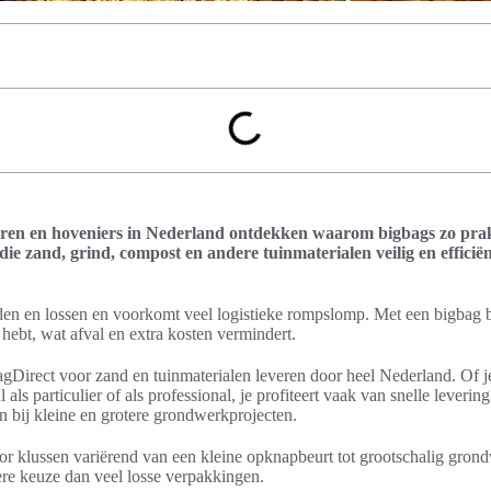
ren en hoveniers in Nederland ontdekken waarom bigbags zo prakt
 die zand, grind, compost en andere tuinmaterialen veilig en efficië
laden en lossen en voorkomt veel logistieke rompslomp. Met een bigbag b
 hebt, wat afval en extra kosten vermindert.
gDirect voor zand en tuinmaterialen leveren door heel Nederland. Of j
l als particulier of als professional, je profiteert vaak van snelle leverin
en bij kleine en grotere grondwerkprojecten.
oor klussen variërend van een kleine opknapbeurt tot grootschalig gro
e keuze dan veel losse verpakkingen.