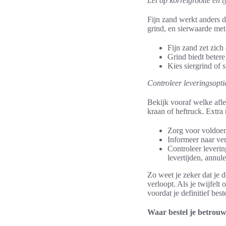
Let op korrelgrootte en 
Fijn zand werkt anders d
grind, en sierwaarde met 
Fijn zand zet zich
Grind biedt betere
Kies siergrind of s
Controleer leveringsoptie
Bekijk vooraf welke aflev
kraan of heftruck. Extra
Zorg voor voldoen
Informeer naar ve
Controleer leveri
levertijden, annul
Zo weet je zeker dat je d
verloopt. Als je twijfelt
voordat je definitief beste
Waar bestel je betrouw