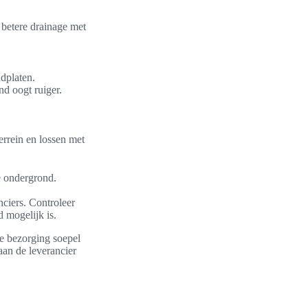
 betere drainage met
ndplaten.
ind oogt ruiger.
errein en lossen met
e ondergrond.
ciers. Controleer
 mogelijk is.
 de bezorging soepel
 aan de leverancier