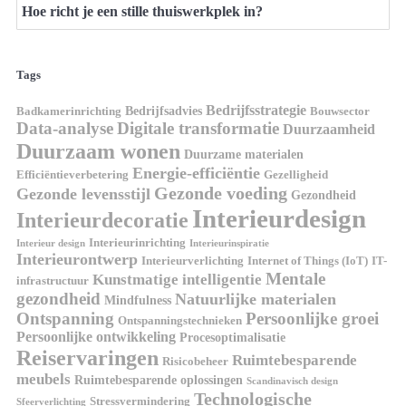
Hoe richt je een stille thuiswerkplek in?
Tags
Bedrijfsstrategie
Bedrijfsadvies
Badkamerinrichting
Bouwsector
Data-analyse
Digitale transformatie
Duurzaamheid
Duurzaam wonen
Duurzame materialen
Energie-efficiëntie
Efficiëntieverbetering
Gezelligheid
Gezonde voeding
Gezonde levensstijl
Gezondheid
Interieurdesign
Interieurdecoratie
Interieurinrichting
Interieur design
Interieurinspiratie
Interieurontwerp
Interieurverlichting
Internet of Things (IoT)
IT-
Mentale
Kunstmatige intelligentie
infrastructuur
gezondheid
Natuurlijke materialen
Mindfulness
Ontspanning
Persoonlijke groei
Ontspanningstechnieken
Persoonlijke ontwikkeling
Procesoptimalisatie
Reiservaringen
Ruimtebesparende
Risicobeheer
meubels
Ruimtebesparende oplossingen
Scandinavisch design
Technologische
Stressvermindering
Sfeerverlichting