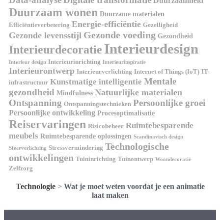
Duurzaamheid
Duurzaam wonen
Duurzame materialen
Energie-efficiëntie
Efficiëntieverbetering
Gezelligheid
Gezonde voeding
Gezonde levensstijl
Gezondheid
Interieurdesign
Interieurdecoratie
Interieurinrichting
Interieur design
Interieurinspiratie
Interieurontwerp
Interieurverlichting
Internet of Things (IoT)
IT-
Mentale
Kunstmatige intelligentie
infrastructuur
gezondheid
Natuurlijke materialen
Mindfulness
Ontspanning
Persoonlijke groei
Ontspanningstechnieken
Persoonlijke ontwikkeling
Procesoptimalisatie
Reiservaringen
Ruimtebesparende
Risicobeheer
meubels
Ruimtebesparende oplossingen
Scandinavisch design
Technologische
Stressvermindering
Sfeerverlichting
ontwikkelingen
Tuininrichting
Tuinontwerp
Woondecoratie
Zelfzorg
Technologie
>
Wat je moet weten voordat je een animatie
laat maken