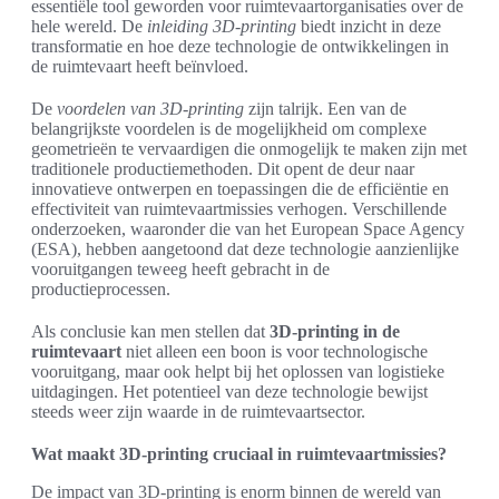
essentiële tool geworden voor ruimtevaartorganisaties over de
hele wereld. De
inleiding 3D-printing
biedt inzicht in deze
transformatie en hoe deze technologie de ontwikkelingen in
de ruimtevaart heeft beïnvloed.
De
voordelen van 3D-printing
zijn talrijk. Een van de
belangrijkste voordelen is de mogelijkheid om complexe
geometrieën te vervaardigen die onmogelijk te maken zijn met
traditionele productiemethoden. Dit opent de deur naar
innovatieve ontwerpen en toepassingen die de efficiëntie en
effectiviteit van ruimtevaartmissies verhogen. Verschillende
onderzoeken, waaronder die van het European Space Agency
(ESA), hebben aangetoond dat deze technologie aanzienlijke
vooruitgangen teweeg heeft gebracht in de
productieprocessen.
Als conclusie kan men stellen dat
3D-printing in de
ruimtevaart
niet alleen een boon is voor technologische
vooruitgang, maar ook helpt bij het oplossen van logistieke
uitdagingen. Het potentieel van deze technologie bewijst
steeds weer zijn waarde in de ruimtevaartsector.
Wat maakt 3D-printing cruciaal in ruimtevaartmissies?
De impact van 3D-printing is enorm binnen de wereld van