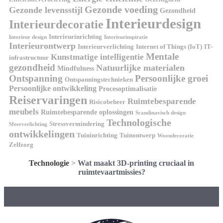
Gezonde voeding
Gezonde levensstijl
Gezondheid
Interieurdesign
Interieurdecoratie
Interieurinrichting
Interieur design
Interieurinspiratie
Interieurontwerp
Interieurverlichting
Internet of Things (IoT)
IT-
Mentale
Kunstmatige intelligentie
infrastructuur
gezondheid
Natuurlijke materialen
Mindfulness
Ontspanning
Persoonlijke groei
Ontspanningstechnieken
Persoonlijke ontwikkeling
Procesoptimalisatie
Reiservaringen
Ruimtebesparende
Risicobeheer
meubels
Ruimtebesparende oplossingen
Scandinavisch design
Technologische
Stressvermindering
Sfeerverlichting
ontwikkelingen
Tuininrichting
Tuinontwerp
Woondecoratie
Zelfzorg
Technologie
>
Wat maakt 3D-printing cruciaal in
ruimtevaartmissies?