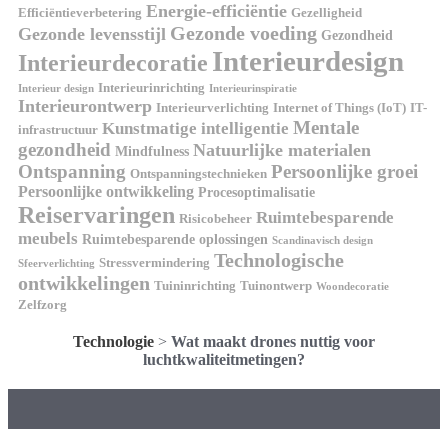
Energie-efficiëntie
Efficiëntieverbetering
Gezelligheid
Gezonde voeding
Gezonde levensstijl
Gezondheid
Interieurdesign
Interieurdecoratie
Interieurinrichting
Interieur design
Interieurinspiratie
Interieurontwerp
Interieurverlichting
Internet of Things (IoT)
IT-
Mentale
Kunstmatige intelligentie
infrastructuur
gezondheid
Natuurlijke materialen
Mindfulness
Ontspanning
Persoonlijke groei
Ontspanningstechnieken
Persoonlijke ontwikkeling
Procesoptimalisatie
Reiservaringen
Ruimtebesparende
Risicobeheer
meubels
Ruimtebesparende oplossingen
Scandinavisch design
Technologische
Stressvermindering
Sfeerverlichting
ontwikkelingen
Tuininrichting
Tuinontwerp
Woondecoratie
Zelfzorg
Technologie
>
Wat maakt drones nuttig voor
luchtkwaliteitmetingen?