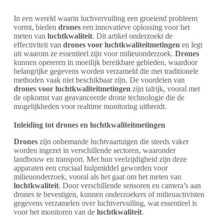
In een wereld waarin luchvervuiling een groeiend probleem
vormt, bieden
drones
een innovatieve oplossing voor het
meten van
luchtkwaliteit
. Dit artikel onderzoekt de
effectiviteit van
drones voor luchtkwaliteitmetingen
en legt
uit waarom ze essentieel zijn voor milieuonderzoek.
Drones
kunnen opereren in moeilijk bereikbare gebieden, waardoor
belangrijke gegevens worden verzameld die met traditionele
methoden vaak niet beschikbaar zijn. De voordelen van
drones voor luchtkwaliteitmetingen
zijn talrijk, vooral met
de opkomst van geavanceerde drone technologie die de
mogelijkheden voor realtime monitoring uitbreidt.
Inleiding tot drones en luchtkwaliteitmetingen
Drones
zijn onbemande luchtvaartuigen die steeds vaker
worden ingezet in verschillende sectoren, waaronder
landbouw en transport. Met hun veelzijdigheid zijn deze
apparaten een cruciaal hulpmiddel geworden voor
milieuonderzoek, vooral als het gaat om het meten van
luchtkwaliteit
. Door verschillende sensoren en camera’s aan
drones te bevestigen, kunnen onderzoekers of milieuactivisten
gegevens verzamelen over luchtvervuiling, wat essentieel is
voor het monitoren van de
luchtkwaliteit
.