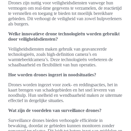
Drones zijn nuttig voor veiligheidsdiensten vanwege hun
vermogen om real-time gegevens te verzamelen, de reactietijd
te versnellen en toegang te bieden tot moeilijk bereikbare
gebieden. Dit verhoogt de veiligheid van zowel hulpverleners
als burgers.
Welke innovatieve drone technologieën worden gebruikt
door veiligheidsdiensten?
Veiligheidsdiensten maken gebruik van geavanceerde
technologieën, zoals high-definition camera’s en
warmtebeeldcamera’s. Deze technologieën verbeteren de
schaalbaarheid en flexibiliteit van hun operaties.
Hoe worden drones ingezet in noodsituaties?
Drones worden ingezet voor zoek- en reddingsacties, het in
kaart brengen van schadegebieden en het snel leveren van
noodhulp. Hun snelheid en wendbaarheid maken ze uitermate
effectief in dergelijke situaties.
Wat zijn de voordelen van surveillance drones?
Surveillance drones bieden verhoogde efficiëntie in
bewaking, doordat ze gebieden kunnen monitoren zonder
personeel ter plaatse. Dit leidt tot betere inzet van middelen en