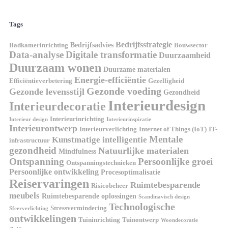
Tags
Bedrijfsstrategie
Bedrijfsadvies
Badkamerinrichting
Bouwsector
Data-analyse
Digitale transformatie
Duurzaamheid
Duurzaam wonen
Duurzame materialen
Energie-efficiëntie
Efficiëntieverbetering
Gezelligheid
Gezonde voeding
Gezonde levensstijl
Gezondheid
Interieurdesign
Interieurdecoratie
Interieurinrichting
Interieur design
Interieurinspiratie
Interieurontwerp
Interieurverlichting
Internet of Things (IoT)
IT-
Mentale
Kunstmatige intelligentie
infrastructuur
gezondheid
Natuurlijke materialen
Mindfulness
Ontspanning
Persoonlijke groei
Ontspanningstechnieken
Persoonlijke ontwikkeling
Procesoptimalisatie
Reiservaringen
Ruimtebesparende
Risicobeheer
meubels
Ruimtebesparende oplossingen
Scandinavisch design
Technologische
Stressvermindering
Sfeerverlichting
ontwikkelingen
Tuininrichting
Tuinontwerp
Woondecoratie