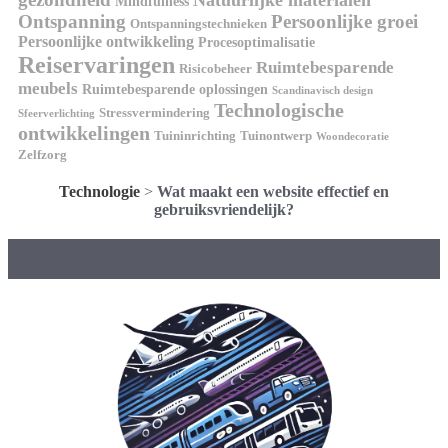
Natuurlijke materialen
Mindfulness
Ontspanning
Persoonlijke groei
Ontspanningstechnieken
Persoonlijke ontwikkeling
Procesoptimalisatie
Reiservaringen
Ruimtebesparende
Risicobeheer
meubels
Ruimtebesparende oplossingen
Scandinavisch design
Technologische
Stressvermindering
Sfeerverlichting
ontwikkelingen
Tuininrichting
Tuinontwerp
Woondecoratie
Zelfzorg
Technologie
>
Wat maakt een website effectief en
gebruiksvriendelijk?