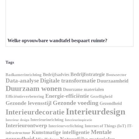
Welke opvouwbare wandtafel bespaart ruimte?
Tags
Bedrijfsstrategie
Bedrijfsadvies
Badkamerinrichting
Bouwsector
Data-analyse
Digitale transformatie
Duurzaamheid
Duurzaam wonen
Duurzame materialen
Energie-efficiëntie
Efficiëntieverbetering
Gezelligheid
Gezonde voeding
Gezonde levensstijl
Gezondheid
Interieurdesign
Interieurdecoratie
Interieurinrichting
Interieur design
Interieurinspiratie
Interieurontwerp
Interieurverlichting
Internet of Things (IoT)
IT-
Mentale
Kunstmatige intelligentie
infrastructuur
gezondheid