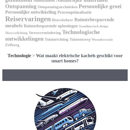
Mindfulness
Ontspanning
Persoonlijke groei
Ontspanningstechnieken
Persoonlijke ontwikkeling
Procesoptimalisatie
Reiservaringen
Ruimtebesparende
Risicobeheer
meubels
Ruimtebesparende oplossingen
Scandinavisch design
Technologische
Stressvermindering
Sfeerverlichting
ontwikkelingen
Tuininrichting
Tuinontwerp
Woondecoratie
Zelfzorg
Technologie
>
Wat maakt elektrische kachels geschikt voor
smart homes?