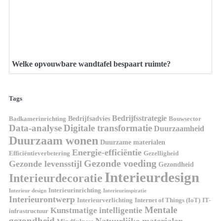
Welke opvouwbare wandtafel bespaart ruimte?
Tags
Bedrijfsstrategie
Bedrijfsadvies
Badkamerinrichting
Bouwsector
Data-analyse
Digitale transformatie
Duurzaamheid
Duurzaam wonen
Duurzame materialen
Energie-efficiëntie
Efficiëntieverbetering
Gezelligheid
Gezonde voeding
Gezonde levensstijl
Gezondheid
Interieurdesign
Interieurdecoratie
Interieurinrichting
Interieur design
Interieurinspiratie
Interieurontwerp
Interieurverlichting
Internet of Things (IoT)
IT-
Mentale
Kunstmatige intelligentie
infrastructuur
gezondheid
Natuurlijke materialen