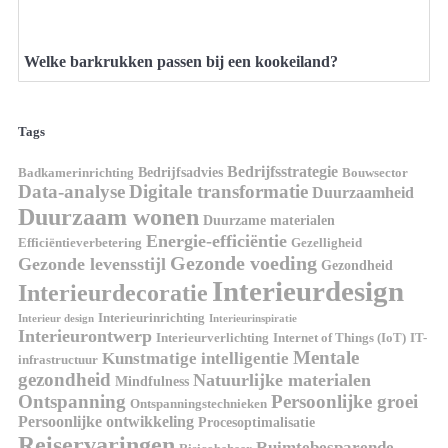
Welke barkrukken passen bij een kookeiland?
Tags
Bedrijfsstrategie
Bedrijfsadvies
Badkamerinrichting
Bouwsector
Data-analyse
Digitale transformatie
Duurzaamheid
Duurzaam wonen
Duurzame materialen
Energie-efficiëntie
Efficiëntieverbetering
Gezelligheid
Gezonde voeding
Gezonde levensstijl
Gezondheid
Interieurdesign
Interieurdecoratie
Interieurinrichting
Interieur design
Interieurinspiratie
Interieurontwerp
Interieurverlichting
Internet of Things (IoT)
IT-
Mentale
Kunstmatige intelligentie
infrastructuur
gezondheid
Natuurlijke materialen
Mindfulness
Ontspanning
Persoonlijke groei
Ontspanningstechnieken
Persoonlijke ontwikkeling
Procesoptimalisatie
Reiservaringen
Ruimtebesparende