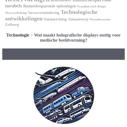
Risicobeheer
meubels
Ruimtebesparende oplossingen
Scandinavisch design
Technologische
Stressvermindering
Sfeerverlichting
ontwikkelingen
Tuininrichting
Tuinontwerp
Woondecoratie
Zelfzorg
Technologie
>
Wat maakt holografische displays nuttig voor
medische beeldvorming?